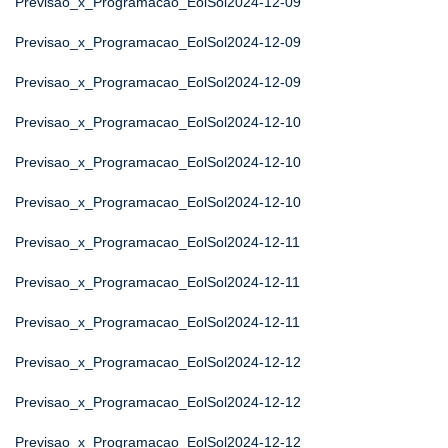
Previsao_x_Programacao_EolSol2024-12-09
Previsao_x_Programacao_EolSol2024-12-09
Previsao_x_Programacao_EolSol2024-12-09
Previsao_x_Programacao_EolSol2024-12-10
Previsao_x_Programacao_EolSol2024-12-10
Previsao_x_Programacao_EolSol2024-12-10
Previsao_x_Programacao_EolSol2024-12-11
Previsao_x_Programacao_EolSol2024-12-11
Previsao_x_Programacao_EolSol2024-12-11
Previsao_x_Programacao_EolSol2024-12-12
Previsao_x_Programacao_EolSol2024-12-12
Previsao_x_Programacao_EolSol2024-12-12