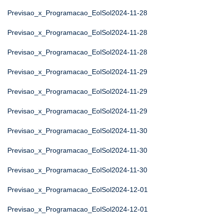
Previsao_x_Programacao_EolSol2024-11-28
Previsao_x_Programacao_EolSol2024-11-28
Previsao_x_Programacao_EolSol2024-11-28
Previsao_x_Programacao_EolSol2024-11-29
Previsao_x_Programacao_EolSol2024-11-29
Previsao_x_Programacao_EolSol2024-11-29
Previsao_x_Programacao_EolSol2024-11-30
Previsao_x_Programacao_EolSol2024-11-30
Previsao_x_Programacao_EolSol2024-11-30
Previsao_x_Programacao_EolSol2024-12-01
Previsao_x_Programacao_EolSol2024-12-01