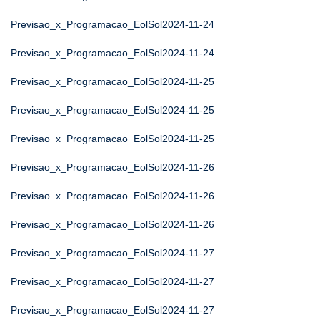
Previsao_x_Programacao_EolSol2024-11-24
Previsao_x_Programacao_EolSol2024-11-24
Previsao_x_Programacao_EolSol2024-11-25
Previsao_x_Programacao_EolSol2024-11-25
Previsao_x_Programacao_EolSol2024-11-25
Previsao_x_Programacao_EolSol2024-11-26
Previsao_x_Programacao_EolSol2024-11-26
Previsao_x_Programacao_EolSol2024-11-26
Previsao_x_Programacao_EolSol2024-11-27
Previsao_x_Programacao_EolSol2024-11-27
Previsao_x_Programacao_EolSol2024-11-27