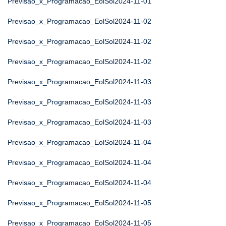
Previsao_x_Programacao_EolSol2024-11-01
Previsao_x_Programacao_EolSol2024-11-02
Previsao_x_Programacao_EolSol2024-11-02
Previsao_x_Programacao_EolSol2024-11-02
Previsao_x_Programacao_EolSol2024-11-03
Previsao_x_Programacao_EolSol2024-11-03
Previsao_x_Programacao_EolSol2024-11-03
Previsao_x_Programacao_EolSol2024-11-04
Previsao_x_Programacao_EolSol2024-11-04
Previsao_x_Programacao_EolSol2024-11-04
Previsao_x_Programacao_EolSol2024-11-05
Previsao_x_Programacao_EolSol2024-11-05