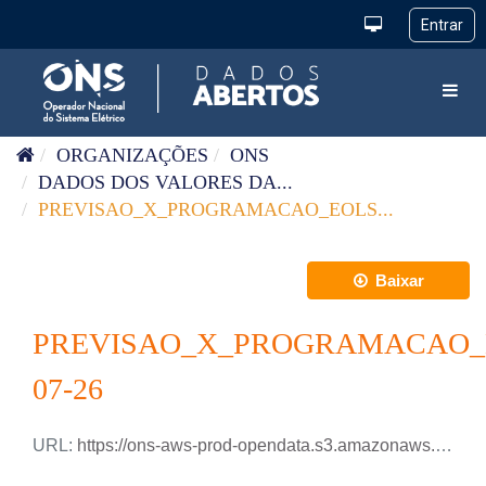
Pular para o conteúdo
Toggl
ORGANIZAÇÕES
ONS
DADOS DOS VALORES DA...
PREVISAO_X_PROGRAMACAO_EOLS...
Baixar
PREVISAO_X_PROGRAMACAO_E
07-26
URL:
https://ons-aws-prod-opendata.s3.amazonaws.com/dataset/programacao_x_previsao/PROGRAMACAO_X_PREVISAO_2025_07_26.csv