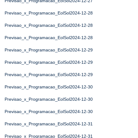
Previsao_x_Programacao_EolSol2024-12-27
Previsao_x_Programacao_EolSol2024-12-28
Previsao_x_Programacao_EolSol2024-12-28
Previsao_x_Programacao_EolSol2024-12-28
Previsao_x_Programacao_EolSol2024-12-29
Previsao_x_Programacao_EolSol2024-12-29
Previsao_x_Programacao_EolSol2024-12-29
Previsao_x_Programacao_EolSol2024-12-30
Previsao_x_Programacao_EolSol2024-12-30
Previsao_x_Programacao_EolSol2024-12-30
Previsao_x_Programacao_EolSol2024-12-31
Previsao_x_Programacao_EolSol2024-12-31