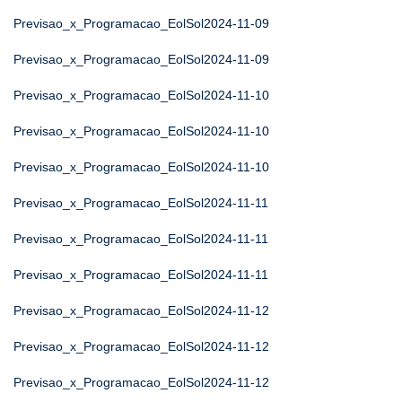
Previsao_x_Programacao_EolSol2024-11-09
Previsao_x_Programacao_EolSol2024-11-09
Previsao_x_Programacao_EolSol2024-11-10
Previsao_x_Programacao_EolSol2024-11-10
Previsao_x_Programacao_EolSol2024-11-10
Previsao_x_Programacao_EolSol2024-11-11
Previsao_x_Programacao_EolSol2024-11-11
Previsao_x_Programacao_EolSol2024-11-11
Previsao_x_Programacao_EolSol2024-11-12
Previsao_x_Programacao_EolSol2024-11-12
Previsao_x_Programacao_EolSol2024-11-12