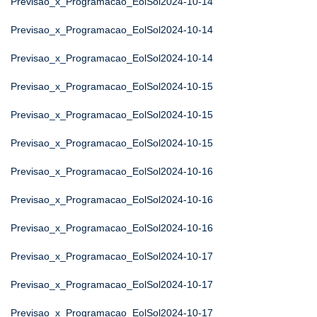
Previsao_x_Programacao_EolSol2024-10-14
Previsao_x_Programacao_EolSol2024-10-14
Previsao_x_Programacao_EolSol2024-10-14
Previsao_x_Programacao_EolSol2024-10-15
Previsao_x_Programacao_EolSol2024-10-15
Previsao_x_Programacao_EolSol2024-10-15
Previsao_x_Programacao_EolSol2024-10-16
Previsao_x_Programacao_EolSol2024-10-16
Previsao_x_Programacao_EolSol2024-10-16
Previsao_x_Programacao_EolSol2024-10-17
Previsao_x_Programacao_EolSol2024-10-17
Previsao_x_Programacao_EolSol2024-10-17