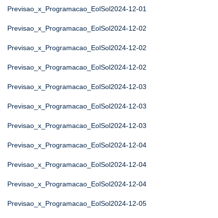
Previsao_x_Programacao_EolSol2024-12-01
Previsao_x_Programacao_EolSol2024-12-02
Previsao_x_Programacao_EolSol2024-12-02
Previsao_x_Programacao_EolSol2024-12-02
Previsao_x_Programacao_EolSol2024-12-03
Previsao_x_Programacao_EolSol2024-12-03
Previsao_x_Programacao_EolSol2024-12-03
Previsao_x_Programacao_EolSol2024-12-04
Previsao_x_Programacao_EolSol2024-12-04
Previsao_x_Programacao_EolSol2024-12-04
Previsao_x_Programacao_EolSol2024-12-05