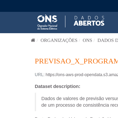
Pular para o conteúdo
ORGANIZAÇÕES
ONS
DADOS D
PREVISAO_X_PROGRAM
URL:
https://ons-aws-prod-opendata.s3
Dataset description:
Dados de valores de previsão versus
de um processo de consistência reco