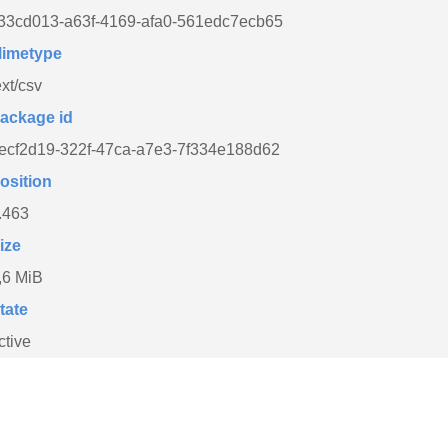
33cd013-a63f-4169-afa0-561edc7ecb65
imetype
ext/csv
ackage id
ecf2d19-322f-47ca-a7e3-7f334e188d62
osition
.463
ize
,6 MiB
tate
ctive