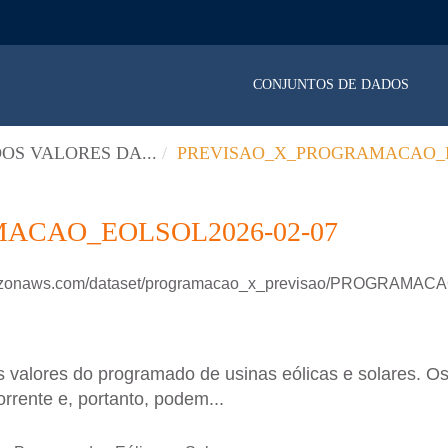
CONJUNTOS DE DADOS
OS VALORES DA...
PREVISAO_X_PROGRAMACAO_E
ACAO_EOLSOL2026-02-07
.amazonaws.com/dataset/programacao_x_previsao/PROGRAM
 valores do programado de usinas eólicas e solares. Os
rrente e, portanto, podem...