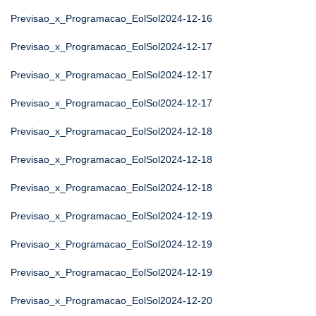
Previsao_x_Programacao_EolSol2024-12-16
Previsao_x_Programacao_EolSol2024-12-17
Previsao_x_Programacao_EolSol2024-12-17
Previsao_x_Programacao_EolSol2024-12-17
Previsao_x_Programacao_EolSol2024-12-18
Previsao_x_Programacao_EolSol2024-12-18
Previsao_x_Programacao_EolSol2024-12-18
Previsao_x_Programacao_EolSol2024-12-19
Previsao_x_Programacao_EolSol2024-12-19
Previsao_x_Programacao_EolSol2024-12-19
Previsao_x_Programacao_EolSol2024-12-20