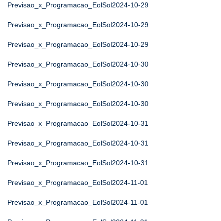
Previsao_x_Programacao_EolSol2024-10-29
Previsao_x_Programacao_EolSol2024-10-29
Previsao_x_Programacao_EolSol2024-10-29
Previsao_x_Programacao_EolSol2024-10-30
Previsao_x_Programacao_EolSol2024-10-30
Previsao_x_Programacao_EolSol2024-10-30
Previsao_x_Programacao_EolSol2024-10-31
Previsao_x_Programacao_EolSol2024-10-31
Previsao_x_Programacao_EolSol2024-10-31
Previsao_x_Programacao_EolSol2024-11-01
Previsao_x_Programacao_EolSol2024-11-01