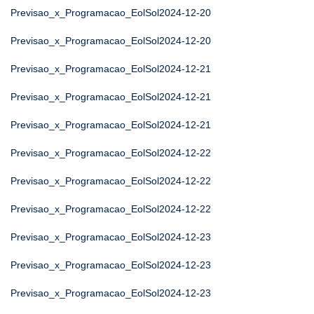
Previsao_x_Programacao_EolSol2024-12-20
Previsao_x_Programacao_EolSol2024-12-20
Previsao_x_Programacao_EolSol2024-12-21
Previsao_x_Programacao_EolSol2024-12-21
Previsao_x_Programacao_EolSol2024-12-21
Previsao_x_Programacao_EolSol2024-12-22
Previsao_x_Programacao_EolSol2024-12-22
Previsao_x_Programacao_EolSol2024-12-22
Previsao_x_Programacao_EolSol2024-12-23
Previsao_x_Programacao_EolSol2024-12-23
Previsao_x_Programacao_EolSol2024-12-23