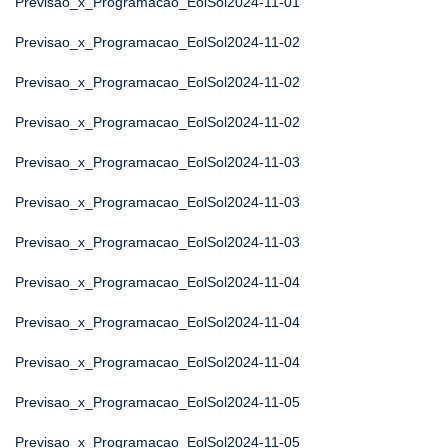
Previsao_x_Programacao_EolSol2024-11-01
Previsao_x_Programacao_EolSol2024-11-02
Previsao_x_Programacao_EolSol2024-11-02
Previsao_x_Programacao_EolSol2024-11-02
Previsao_x_Programacao_EolSol2024-11-03
Previsao_x_Programacao_EolSol2024-11-03
Previsao_x_Programacao_EolSol2024-11-03
Previsao_x_Programacao_EolSol2024-11-04
Previsao_x_Programacao_EolSol2024-11-04
Previsao_x_Programacao_EolSol2024-11-04
Previsao_x_Programacao_EolSol2024-11-05
Previsao_x_Programacao_EolSol2024-11-05