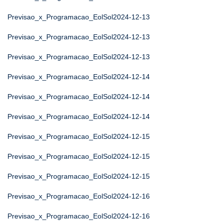
Previsao_x_Programacao_EolSol2024-12-13
Previsao_x_Programacao_EolSol2024-12-13
Previsao_x_Programacao_EolSol2024-12-13
Previsao_x_Programacao_EolSol2024-12-14
Previsao_x_Programacao_EolSol2024-12-14
Previsao_x_Programacao_EolSol2024-12-14
Previsao_x_Programacao_EolSol2024-12-15
Previsao_x_Programacao_EolSol2024-12-15
Previsao_x_Programacao_EolSol2024-12-15
Previsao_x_Programacao_EolSol2024-12-16
Previsao_x_Programacao_EolSol2024-12-16