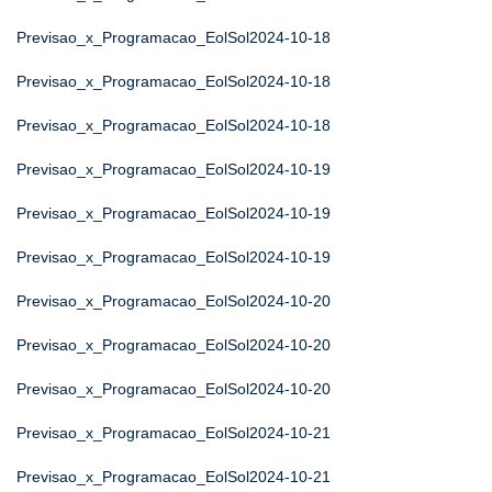
Previsao_x_Programacao_EolSol2024-10-18
Previsao_x_Programacao_EolSol2024-10-18
Previsao_x_Programacao_EolSol2024-10-18
Previsao_x_Programacao_EolSol2024-10-19
Previsao_x_Programacao_EolSol2024-10-19
Previsao_x_Programacao_EolSol2024-10-19
Previsao_x_Programacao_EolSol2024-10-20
Previsao_x_Programacao_EolSol2024-10-20
Previsao_x_Programacao_EolSol2024-10-20
Previsao_x_Programacao_EolSol2024-10-21
Previsao_x_Programacao_EolSol2024-10-21