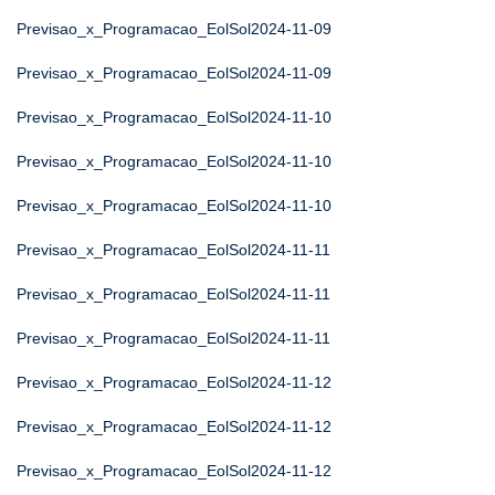
Previsao_x_Programacao_EolSol2024-11-09
Previsao_x_Programacao_EolSol2024-11-09
Previsao_x_Programacao_EolSol2024-11-10
Previsao_x_Programacao_EolSol2024-11-10
Previsao_x_Programacao_EolSol2024-11-10
Previsao_x_Programacao_EolSol2024-11-11
Previsao_x_Programacao_EolSol2024-11-11
Previsao_x_Programacao_EolSol2024-11-11
Previsao_x_Programacao_EolSol2024-11-12
Previsao_x_Programacao_EolSol2024-11-12
Previsao_x_Programacao_EolSol2024-11-12