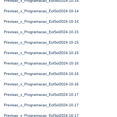
Previsao_x_Programacao_EolSol2024-10-14
Previsao_x_Programacao_EolSol2024-10-14
Previsao_x_Programacao_EolSol2024-10-14
Previsao_x_Programacao_EolSol2024-10-15
Previsao_x_Programacao_EolSol2024-10-15
Previsao_x_Programacao_EolSol2024-10-15
Previsao_x_Programacao_EolSol2024-10-16
Previsao_x_Programacao_EolSol2024-10-16
Previsao_x_Programacao_EolSol2024-10-16
Previsao_x_Programacao_EolSol2024-10-17
Previsao_x_Programacao_EolSol2024-10-17
Previsao_x_Programacao_EolSol2024-10-17