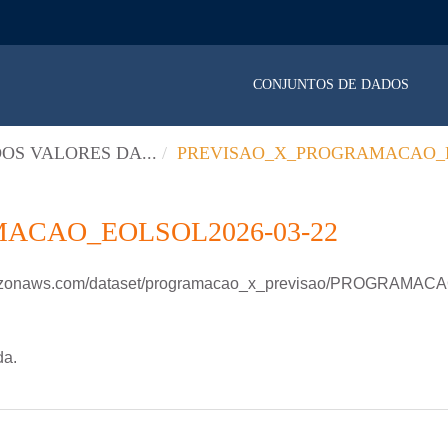
CONJUNTOS DE DADOS
OS VALORES DA...
PREVISAO_X_PROGRAMACAO_E
ACAO_EOLSOL2026-03-22
.amazonaws.com/dataset/programacao_x_previsao/PROGRAM
da.