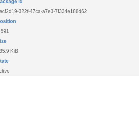
ackage id
ecf2d19-322f-47ca-a7e3-7f334e188d62
osition
.591
ize
35,9 KiB
tate
ctive