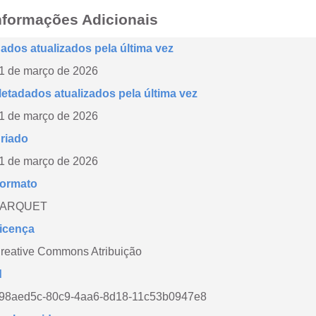
nformações Adicionais
ados atualizados pela última vez
1 de março de 2026
etadados atualizados pela última vez
1 de março de 2026
riado
1 de março de 2026
ormato
PARQUET
icença
reative Commons Atribuição
d
98aed5c-80c9-4aa6-8d18-11c53b0947e8