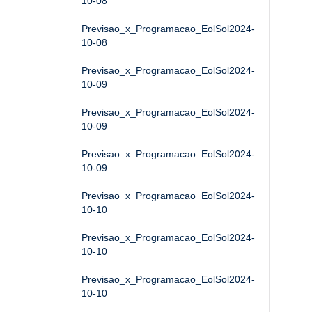
10-08
Previsao_x_Programacao_EolSol2024-
10-08
Previsao_x_Programacao_EolSol2024-
10-09
Previsao_x_Programacao_EolSol2024-
10-09
Previsao_x_Programacao_EolSol2024-
10-09
Previsao_x_Programacao_EolSol2024-
10-10
Previsao_x_Programacao_EolSol2024-
10-10
Previsao_x_Programacao_EolSol2024-
10-10