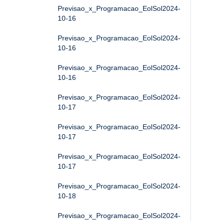
Previsao_x_Programacao_EolSol2024-
10-16
Previsao_x_Programacao_EolSol2024-
10-16
Previsao_x_Programacao_EolSol2024-
10-16
Previsao_x_Programacao_EolSol2024-
10-17
Previsao_x_Programacao_EolSol2024-
10-17
Previsao_x_Programacao_EolSol2024-
10-17
Previsao_x_Programacao_EolSol2024-
10-18
Previsao_x_Programacao_EolSol2024-