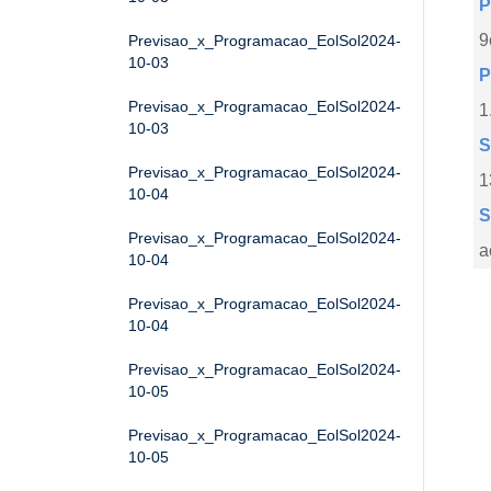
P
9
Previsao_x_Programacao_EolSol2024-
10-03
P
Previsao_x_Programacao_EolSol2024-
1
10-03
S
Previsao_x_Programacao_EolSol2024-
1
10-04
S
Previsao_x_Programacao_EolSol2024-
a
10-04
Previsao_x_Programacao_EolSol2024-
10-04
Previsao_x_Programacao_EolSol2024-
10-05
Previsao_x_Programacao_EolSol2024-
10-05