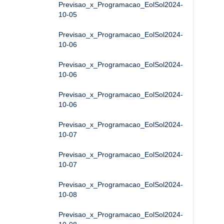
Previsao_x_Programacao_EolSol2024-
10-05
Previsao_x_Programacao_EolSol2024-
10-06
Previsao_x_Programacao_EolSol2024-
10-06
Previsao_x_Programacao_EolSol2024-
10-06
Previsao_x_Programacao_EolSol2024-
10-07
Previsao_x_Programacao_EolSol2024-
10-07
Previsao_x_Programacao_EolSol2024-
10-08
Previsao_x_Programacao_EolSol2024-