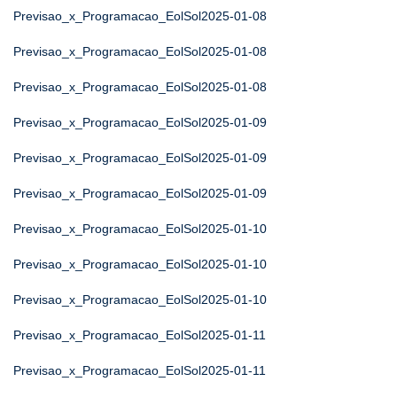
Previsao_x_Programacao_EolSol2025-01-08
Previsao_x_Programacao_EolSol2025-01-08
Previsao_x_Programacao_EolSol2025-01-08
Previsao_x_Programacao_EolSol2025-01-09
Previsao_x_Programacao_EolSol2025-01-09
Previsao_x_Programacao_EolSol2025-01-09
Previsao_x_Programacao_EolSol2025-01-10
Previsao_x_Programacao_EolSol2025-01-10
Previsao_x_Programacao_EolSol2025-01-10
Previsao_x_Programacao_EolSol2025-01-11
Previsao_x_Programacao_EolSol2025-01-11