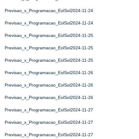
Previsao_x_Programacao_EolSol2024-11-24
Previsao_x_Programacao_EolSol2024-11-24
Previsao_x_Programacao_EolSol2024-11-25
Previsao_x_Programacao_EolSol2024-11-25
Previsao_x_Programacao_EolSol2024-11-25
Previsao_x_Programacao_EolSol2024-11-26
Previsao_x_Programacao_EolSol2024-11-26
Previsao_x_Programacao_EolSol2024-11-26
Previsao_x_Programacao_EolSol2024-11-27
Previsao_x_Programacao_EolSol2024-11-27
Previsao_x_Programacao_EolSol2024-11-27