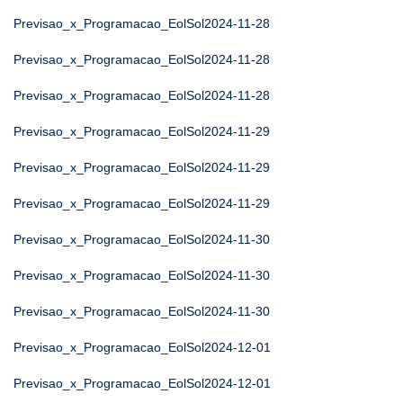
Previsao_x_Programacao_EolSol2024-11-28
Previsao_x_Programacao_EolSol2024-11-28
Previsao_x_Programacao_EolSol2024-11-28
Previsao_x_Programacao_EolSol2024-11-29
Previsao_x_Programacao_EolSol2024-11-29
Previsao_x_Programacao_EolSol2024-11-29
Previsao_x_Programacao_EolSol2024-11-30
Previsao_x_Programacao_EolSol2024-11-30
Previsao_x_Programacao_EolSol2024-11-30
Previsao_x_Programacao_EolSol2024-12-01
Previsao_x_Programacao_EolSol2024-12-01