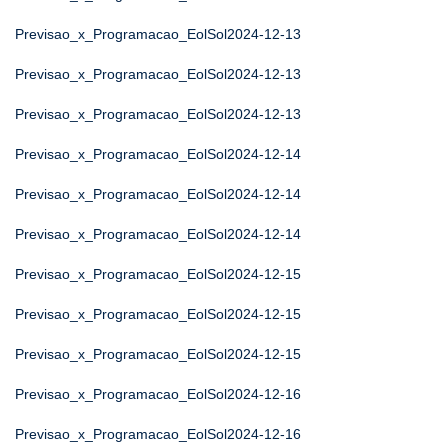
Previsao_x_Programacao_EolSol2024-12-13
Previsao_x_Programacao_EolSol2024-12-13
Previsao_x_Programacao_EolSol2024-12-13
Previsao_x_Programacao_EolSol2024-12-14
Previsao_x_Programacao_EolSol2024-12-14
Previsao_x_Programacao_EolSol2024-12-14
Previsao_x_Programacao_EolSol2024-12-15
Previsao_x_Programacao_EolSol2024-12-15
Previsao_x_Programacao_EolSol2024-12-15
Previsao_x_Programacao_EolSol2024-12-16
Previsao_x_Programacao_EolSol2024-12-16