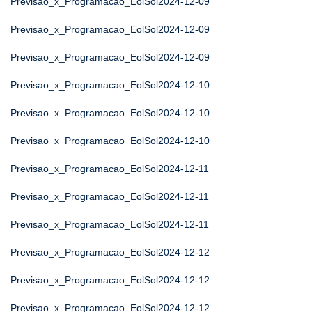
Previsao_x_Programacao_EolSol2024-12-09
Previsao_x_Programacao_EolSol2024-12-09
Previsao_x_Programacao_EolSol2024-12-09
Previsao_x_Programacao_EolSol2024-12-10
Previsao_x_Programacao_EolSol2024-12-10
Previsao_x_Programacao_EolSol2024-12-10
Previsao_x_Programacao_EolSol2024-12-11
Previsao_x_Programacao_EolSol2024-12-11
Previsao_x_Programacao_EolSol2024-12-11
Previsao_x_Programacao_EolSol2024-12-12
Previsao_x_Programacao_EolSol2024-12-12
Previsao_x_Programacao_EolSol2024-12-12