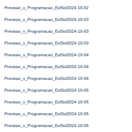
Previsao_x_Programacao_EolSol2024-10-02
Previsao_x_Programacao_EolSol2024-10-03
Previsao_x_Programacao_EolSol2024-10-03
Previsao_x_Programacao_EolSol2024-10-03
Previsao_x_Programacao_EolSol2024-10-04
Previsao_x_Programacao_EolSol2024-10-04
Previsao_x_Programacao_EolSol2024-10-04
Previsao_x_Programacao_EolSol2024-10-05
Previsao_x_Programacao_EolSol2024-10-05
Previsao_x_Programacao_EolSol2024-10-05
Previsao_x_Programacao_EolSol2024-10-06