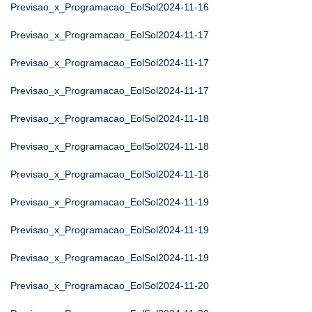
Previsao_x_Programacao_EolSol2024-11-16
Previsao_x_Programacao_EolSol2024-11-17
Previsao_x_Programacao_EolSol2024-11-17
Previsao_x_Programacao_EolSol2024-11-17
Previsao_x_Programacao_EolSol2024-11-18
Previsao_x_Programacao_EolSol2024-11-18
Previsao_x_Programacao_EolSol2024-11-18
Previsao_x_Programacao_EolSol2024-11-19
Previsao_x_Programacao_EolSol2024-11-19
Previsao_x_Programacao_EolSol2024-11-19
Previsao_x_Programacao_EolSol2024-11-20