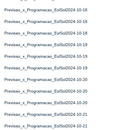
Previsao_x_Programacao_EolSol2024-10-18
Previsao_x_Programacao_EolSol2024-10-18
Previsao_x_Programacao_EolSol2024-10-18
Previsao_x_Programacao_EolSol2024-10-19
Previsao_x_Programacao_EolSol2024-10-19
Previsao_x_Programacao_EolSol2024-10-19
Previsao_x_Programacao_EolSol2024-10-20
Previsao_x_Programacao_EolSol2024-10-20
Previsao_x_Programacao_EolSol2024-10-20
Previsao_x_Programacao_EolSol2024-10-21
Previsao_x_Programacao_EolSol2024-10-21