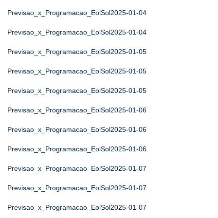
Previsao_x_Programacao_EolSol2025-01-04
Previsao_x_Programacao_EolSol2025-01-04
Previsao_x_Programacao_EolSol2025-01-05
Previsao_x_Programacao_EolSol2025-01-05
Previsao_x_Programacao_EolSol2025-01-05
Previsao_x_Programacao_EolSol2025-01-06
Previsao_x_Programacao_EolSol2025-01-06
Previsao_x_Programacao_EolSol2025-01-06
Previsao_x_Programacao_EolSol2025-01-07
Previsao_x_Programacao_EolSol2025-01-07
Previsao_x_Programacao_EolSol2025-01-07