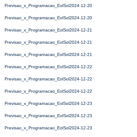
Previsao_x_Programacao_EolSol2024-12-20
Previsao_x_Programacao_EolSol2024-12-20
Previsao_x_Programacao_EolSol2024-12-21
Previsao_x_Programacao_EolSol2024-12-21
Previsao_x_Programacao_EolSol2024-12-21
Previsao_x_Programacao_EolSol2024-12-22
Previsao_x_Programacao_EolSol2024-12-22
Previsao_x_Programacao_EolSol2024-12-22
Previsao_x_Programacao_EolSol2024-12-23
Previsao_x_Programacao_EolSol2024-12-23
Previsao_x_Programacao_EolSol2024-12-23