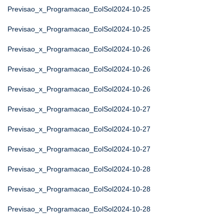
Previsao_x_Programacao_EolSol2024-10-25
Previsao_x_Programacao_EolSol2024-10-25
Previsao_x_Programacao_EolSol2024-10-26
Previsao_x_Programacao_EolSol2024-10-26
Previsao_x_Programacao_EolSol2024-10-26
Previsao_x_Programacao_EolSol2024-10-27
Previsao_x_Programacao_EolSol2024-10-27
Previsao_x_Programacao_EolSol2024-10-27
Previsao_x_Programacao_EolSol2024-10-28
Previsao_x_Programacao_EolSol2024-10-28
Previsao_x_Programacao_EolSol2024-10-28