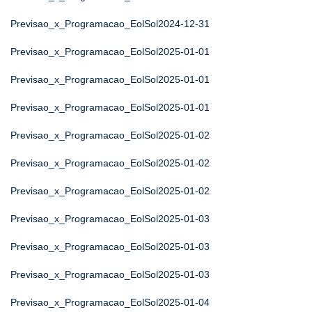
Previsao_x_Programacao_EolSol2024-12-31
Previsao_x_Programacao_EolSol2025-01-01
Previsao_x_Programacao_EolSol2025-01-01
Previsao_x_Programacao_EolSol2025-01-01
Previsao_x_Programacao_EolSol2025-01-02
Previsao_x_Programacao_EolSol2025-01-02
Previsao_x_Programacao_EolSol2025-01-02
Previsao_x_Programacao_EolSol2025-01-03
Previsao_x_Programacao_EolSol2025-01-03
Previsao_x_Programacao_EolSol2025-01-03
Previsao_x_Programacao_EolSol2025-01-04