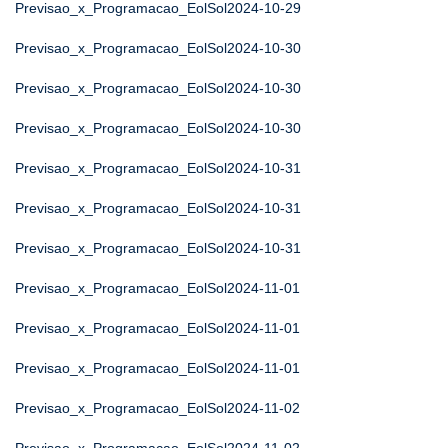
Previsao_x_Programacao_EolSol2024-10-29
Previsao_x_Programacao_EolSol2024-10-30
Previsao_x_Programacao_EolSol2024-10-30
Previsao_x_Programacao_EolSol2024-10-30
Previsao_x_Programacao_EolSol2024-10-31
Previsao_x_Programacao_EolSol2024-10-31
Previsao_x_Programacao_EolSol2024-10-31
Previsao_x_Programacao_EolSol2024-11-01
Previsao_x_Programacao_EolSol2024-11-01
Previsao_x_Programacao_EolSol2024-11-01
Previsao_x_Programacao_EolSol2024-11-02