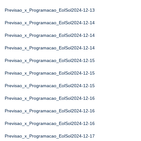
Previsao_x_Programacao_EolSol2024-12-13
Previsao_x_Programacao_EolSol2024-12-14
Previsao_x_Programacao_EolSol2024-12-14
Previsao_x_Programacao_EolSol2024-12-14
Previsao_x_Programacao_EolSol2024-12-15
Previsao_x_Programacao_EolSol2024-12-15
Previsao_x_Programacao_EolSol2024-12-15
Previsao_x_Programacao_EolSol2024-12-16
Previsao_x_Programacao_EolSol2024-12-16
Previsao_x_Programacao_EolSol2024-12-16
Previsao_x_Programacao_EolSol2024-12-17