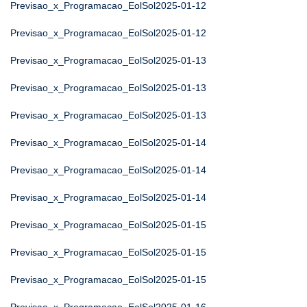
Previsao_x_Programacao_EolSol2025-01-12
Previsao_x_Programacao_EolSol2025-01-12
Previsao_x_Programacao_EolSol2025-01-13
Previsao_x_Programacao_EolSol2025-01-13
Previsao_x_Programacao_EolSol2025-01-13
Previsao_x_Programacao_EolSol2025-01-14
Previsao_x_Programacao_EolSol2025-01-14
Previsao_x_Programacao_EolSol2025-01-14
Previsao_x_Programacao_EolSol2025-01-15
Previsao_x_Programacao_EolSol2025-01-15
Previsao_x_Programacao_EolSol2025-01-15