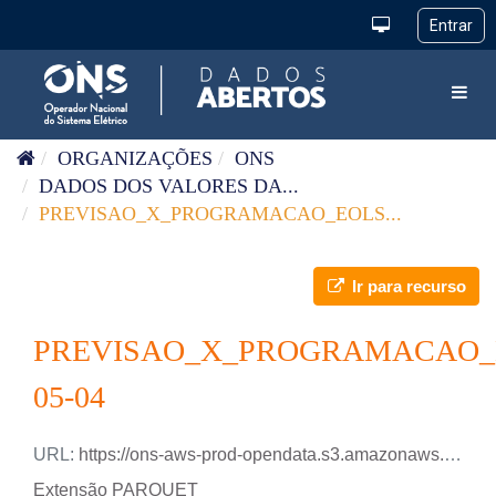
Pular para o conteúdo
Toggl
ORGANIZAÇÕES
ONS
DADOS DOS VALORES DA...
PREVISAO_X_PROGRAMACAO_EOLS...
Ir para recurso
PREVISAO_X_PROGRAMACAO_E
05-04
URL:
https://ons-aws-prod-opendata.s3.amazonaws.com/dataset/programacao_x_previsao/PROGRAMACAO_X_PREVISAO_2025_05_04.parquet
Extensão PARQUET