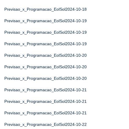
Previsao_x_Programacao_EolSol2024-10-18
Previsao_x_Programacao_EolSol2024-10-19
Previsao_x_Programacao_EolSol2024-10-19
Previsao_x_Programacao_EolSol2024-10-19
Previsao_x_Programacao_EolSol2024-10-20
Previsao_x_Programacao_EolSol2024-10-20
Previsao_x_Programacao_EolSol2024-10-20
Previsao_x_Programacao_EolSol2024-10-21
Previsao_x_Programacao_EolSol2024-10-21
Previsao_x_Programacao_EolSol2024-10-21
Previsao_x_Programacao_EolSol2024-10-22