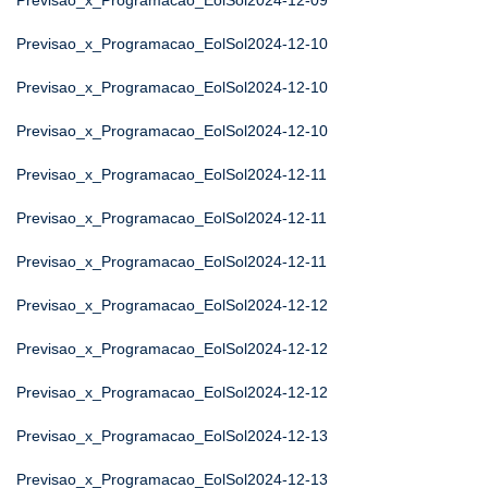
Previsao_x_Programacao_EolSol2024-12-09
Previsao_x_Programacao_EolSol2024-12-10
Previsao_x_Programacao_EolSol2024-12-10
Previsao_x_Programacao_EolSol2024-12-10
Previsao_x_Programacao_EolSol2024-12-11
Previsao_x_Programacao_EolSol2024-12-11
Previsao_x_Programacao_EolSol2024-12-11
Previsao_x_Programacao_EolSol2024-12-12
Previsao_x_Programacao_EolSol2024-12-12
Previsao_x_Programacao_EolSol2024-12-12
Previsao_x_Programacao_EolSol2024-12-13
Previsao_x_Programacao_EolSol2024-12-13