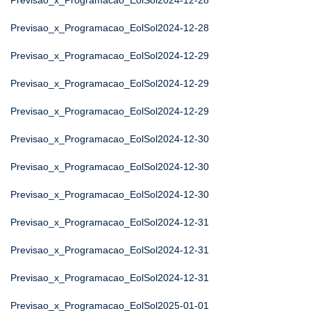
Previsao_x_Programacao_EolSol2024-12-28
Previsao_x_Programacao_EolSol2024-12-28
Previsao_x_Programacao_EolSol2024-12-29
Previsao_x_Programacao_EolSol2024-12-29
Previsao_x_Programacao_EolSol2024-12-29
Previsao_x_Programacao_EolSol2024-12-30
Previsao_x_Programacao_EolSol2024-12-30
Previsao_x_Programacao_EolSol2024-12-30
Previsao_x_Programacao_EolSol2024-12-31
Previsao_x_Programacao_EolSol2024-12-31
Previsao_x_Programacao_EolSol2024-12-31
Previsao_x_Programacao_EolSol2025-01-01