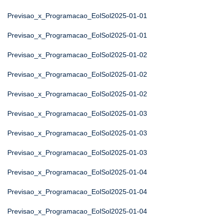
Previsao_x_Programacao_EolSol2025-01-01
Previsao_x_Programacao_EolSol2025-01-01
Previsao_x_Programacao_EolSol2025-01-02
Previsao_x_Programacao_EolSol2025-01-02
Previsao_x_Programacao_EolSol2025-01-02
Previsao_x_Programacao_EolSol2025-01-03
Previsao_x_Programacao_EolSol2025-01-03
Previsao_x_Programacao_EolSol2025-01-03
Previsao_x_Programacao_EolSol2025-01-04
Previsao_x_Programacao_EolSol2025-01-04
Previsao_x_Programacao_EolSol2025-01-04