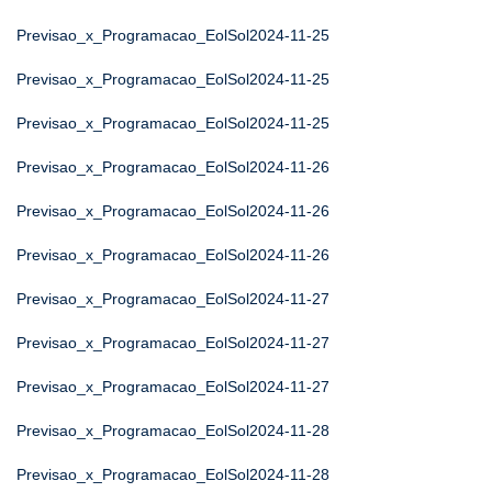
Previsao_x_Programacao_EolSol2024-11-25
Previsao_x_Programacao_EolSol2024-11-25
Previsao_x_Programacao_EolSol2024-11-25
Previsao_x_Programacao_EolSol2024-11-26
Previsao_x_Programacao_EolSol2024-11-26
Previsao_x_Programacao_EolSol2024-11-26
Previsao_x_Programacao_EolSol2024-11-27
Previsao_x_Programacao_EolSol2024-11-27
Previsao_x_Programacao_EolSol2024-11-27
Previsao_x_Programacao_EolSol2024-11-28
Previsao_x_Programacao_EolSol2024-11-28