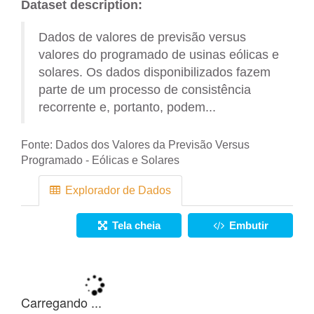
Dataset description:
Dados de valores de previsão versus
valores do programado de usinas eólicas e
solares. Os dados disponibilizados fazem
parte de um processo de consistência
recorrente e, portanto, podem...
Fonte:
Dados dos Valores da Previsão Versus
Programado - Eólicas e Solares
Explorador de Dados
Tela cheia
Embutir