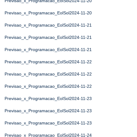
Previsao_x_Programacao_EolSol2024-11-20
Previsao_x_Programacao_EolSol2024-11-20
Previsao_x_Programacao_EolSol2024-11-21
Previsao_x_Programacao_EolSol2024-11-21
Previsao_x_Programacao_EolSol2024-11-21
Previsao_x_Programacao_EolSol2024-11-22
Previsao_x_Programacao_EolSol2024-11-22
Previsao_x_Programacao_EolSol2024-11-22
Previsao_x_Programacao_EolSol2024-11-23
Previsao_x_Programacao_EolSol2024-11-23
Previsao_x_Programacao_EolSol2024-11-23
Previsao_x_Programacao_EolSol2024-11-24