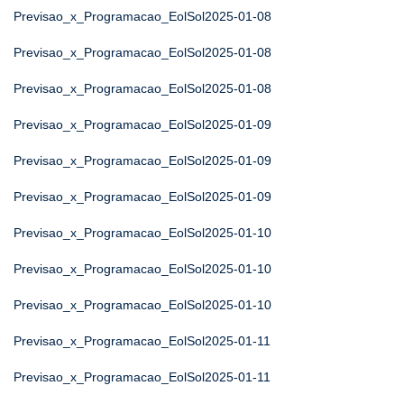
Previsao_x_Programacao_EolSol2025-01-08
Previsao_x_Programacao_EolSol2025-01-08
Previsao_x_Programacao_EolSol2025-01-08
Previsao_x_Programacao_EolSol2025-01-09
Previsao_x_Programacao_EolSol2025-01-09
Previsao_x_Programacao_EolSol2025-01-09
Previsao_x_Programacao_EolSol2025-01-10
Previsao_x_Programacao_EolSol2025-01-10
Previsao_x_Programacao_EolSol2025-01-10
Previsao_x_Programacao_EolSol2025-01-11
Previsao_x_Programacao_EolSol2025-01-11