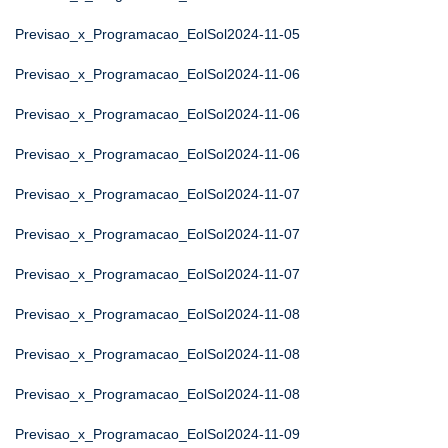
Previsao_x_Programacao_EolSol2024-11-05
Previsao_x_Programacao_EolSol2024-11-06
Previsao_x_Programacao_EolSol2024-11-06
Previsao_x_Programacao_EolSol2024-11-06
Previsao_x_Programacao_EolSol2024-11-07
Previsao_x_Programacao_EolSol2024-11-07
Previsao_x_Programacao_EolSol2024-11-07
Previsao_x_Programacao_EolSol2024-11-08
Previsao_x_Programacao_EolSol2024-11-08
Previsao_x_Programacao_EolSol2024-11-08
Previsao_x_Programacao_EolSol2024-11-09