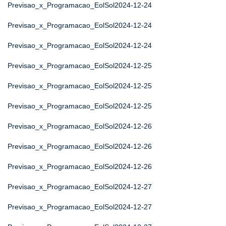
Previsao_x_Programacao_EolSol2024-12-24
Previsao_x_Programacao_EolSol2024-12-24
Previsao_x_Programacao_EolSol2024-12-24
Previsao_x_Programacao_EolSol2024-12-25
Previsao_x_Programacao_EolSol2024-12-25
Previsao_x_Programacao_EolSol2024-12-25
Previsao_x_Programacao_EolSol2024-12-26
Previsao_x_Programacao_EolSol2024-12-26
Previsao_x_Programacao_EolSol2024-12-26
Previsao_x_Programacao_EolSol2024-12-27
Previsao_x_Programacao_EolSol2024-12-27