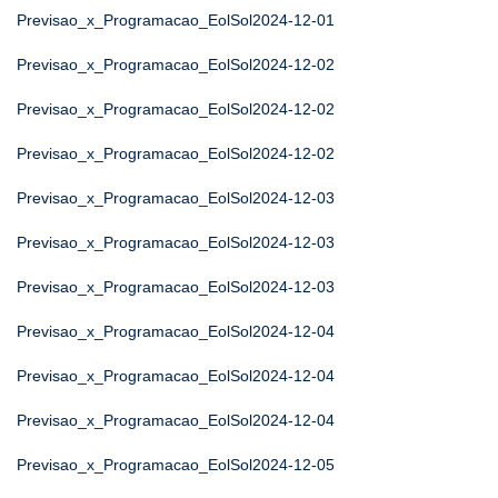
Previsao_x_Programacao_EolSol2024-12-01
Previsao_x_Programacao_EolSol2024-12-02
Previsao_x_Programacao_EolSol2024-12-02
Previsao_x_Programacao_EolSol2024-12-02
Previsao_x_Programacao_EolSol2024-12-03
Previsao_x_Programacao_EolSol2024-12-03
Previsao_x_Programacao_EolSol2024-12-03
Previsao_x_Programacao_EolSol2024-12-04
Previsao_x_Programacao_EolSol2024-12-04
Previsao_x_Programacao_EolSol2024-12-04
Previsao_x_Programacao_EolSol2024-12-05