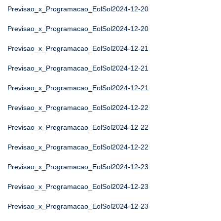
Previsao_x_Programacao_EolSol2024-12-20
Previsao_x_Programacao_EolSol2024-12-20
Previsao_x_Programacao_EolSol2024-12-21
Previsao_x_Programacao_EolSol2024-12-21
Previsao_x_Programacao_EolSol2024-12-21
Previsao_x_Programacao_EolSol2024-12-22
Previsao_x_Programacao_EolSol2024-12-22
Previsao_x_Programacao_EolSol2024-12-22
Previsao_x_Programacao_EolSol2024-12-23
Previsao_x_Programacao_EolSol2024-12-23
Previsao_x_Programacao_EolSol2024-12-23