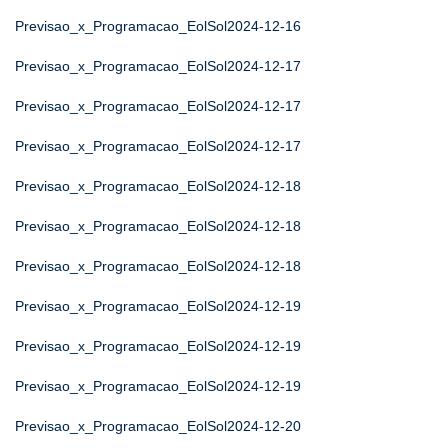
Previsao_x_Programacao_EolSol2024-12-16
Previsao_x_Programacao_EolSol2024-12-17
Previsao_x_Programacao_EolSol2024-12-17
Previsao_x_Programacao_EolSol2024-12-17
Previsao_x_Programacao_EolSol2024-12-18
Previsao_x_Programacao_EolSol2024-12-18
Previsao_x_Programacao_EolSol2024-12-18
Previsao_x_Programacao_EolSol2024-12-19
Previsao_x_Programacao_EolSol2024-12-19
Previsao_x_Programacao_EolSol2024-12-19
Previsao_x_Programacao_EolSol2024-12-20