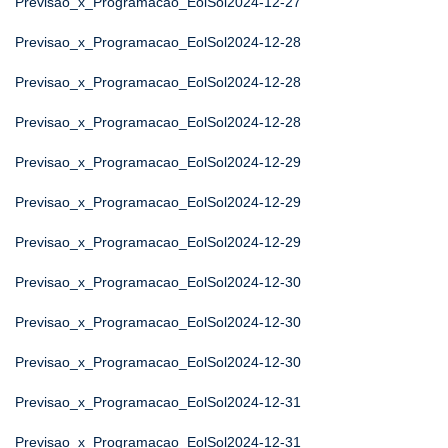
Previsao_x_Programacao_EolSol2024-12-27
Previsao_x_Programacao_EolSol2024-12-28
Previsao_x_Programacao_EolSol2024-12-28
Previsao_x_Programacao_EolSol2024-12-28
Previsao_x_Programacao_EolSol2024-12-29
Previsao_x_Programacao_EolSol2024-12-29
Previsao_x_Programacao_EolSol2024-12-29
Previsao_x_Programacao_EolSol2024-12-30
Previsao_x_Programacao_EolSol2024-12-30
Previsao_x_Programacao_EolSol2024-12-30
Previsao_x_Programacao_EolSol2024-12-31
Previsao_x_Programacao_EolSol2024-12-31