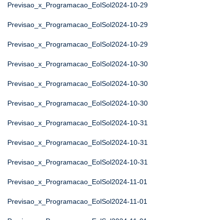
Previsao_x_Programacao_EolSol2024-10-29
Previsao_x_Programacao_EolSol2024-10-29
Previsao_x_Programacao_EolSol2024-10-29
Previsao_x_Programacao_EolSol2024-10-30
Previsao_x_Programacao_EolSol2024-10-30
Previsao_x_Programacao_EolSol2024-10-30
Previsao_x_Programacao_EolSol2024-10-31
Previsao_x_Programacao_EolSol2024-10-31
Previsao_x_Programacao_EolSol2024-10-31
Previsao_x_Programacao_EolSol2024-11-01
Previsao_x_Programacao_EolSol2024-11-01