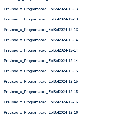
Previsao_x_Programacao_EolSol2024-12-13
Previsao_x_Programacao_EolSol2024-12-13
Previsao_x_Programacao_EolSol2024-12-13
Previsao_x_Programacao_EolSol2024-12-14
Previsao_x_Programacao_EolSol2024-12-14
Previsao_x_Programacao_EolSol2024-12-14
Previsao_x_Programacao_EolSol2024-12-15
Previsao_x_Programacao_EolSol2024-12-15
Previsao_x_Programacao_EolSol2024-12-15
Previsao_x_Programacao_EolSol2024-12-16
Previsao_x_Programacao_EolSol2024-12-16