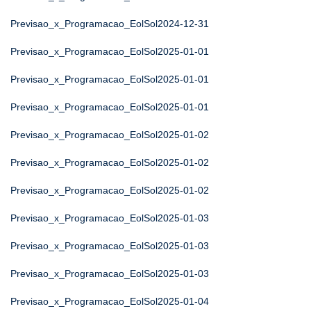
Previsao_x_Programacao_EolSol2024-12-31
Previsao_x_Programacao_EolSol2025-01-01
Previsao_x_Programacao_EolSol2025-01-01
Previsao_x_Programacao_EolSol2025-01-01
Previsao_x_Programacao_EolSol2025-01-02
Previsao_x_Programacao_EolSol2025-01-02
Previsao_x_Programacao_EolSol2025-01-02
Previsao_x_Programacao_EolSol2025-01-03
Previsao_x_Programacao_EolSol2025-01-03
Previsao_x_Programacao_EolSol2025-01-03
Previsao_x_Programacao_EolSol2025-01-04