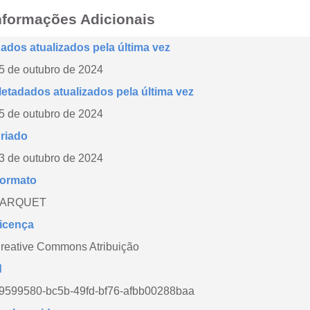
nformações Adicionais
ados atualizados pela última vez
5 de outubro de 2024
etadados atualizados pela última vez
5 de outubro de 2024
riado
3 de outubro de 2024
ormato
PARQUET
icença
reative Commons Atribuição
d
9599580-bc5b-49fd-bf76-afbb00288baa