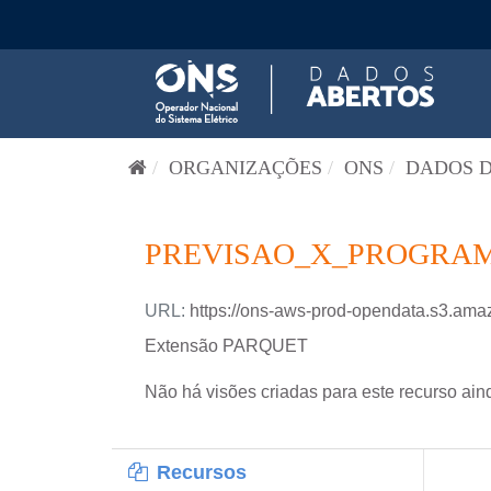
Pular para o conteúdo
ORGANIZAÇÕES
ONS
DADOS D
PREVISAO_X_PROGRAM
URL:
https://ons-aws-prod-opendata.s3
Extensão PARQUET
Não há visões criadas para este recurso ain
Recursos