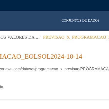
CONJUNTOS DE DADOS
OS VALORES DA...
PREVISAO_X_PROGRAMACAO_E
ACAO_EOLSOL2024-10-14
.amazonaws.com/dataset/programacao_x_previsao/PROGRAM
da.