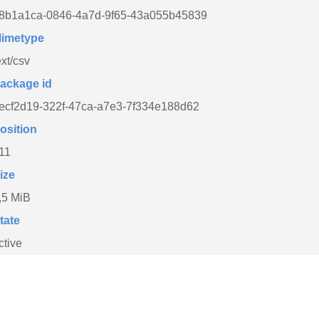
8b1a1ca-0846-4a7d-9f65-43a055b45839
imetype
ext/csv
ackage id
ecf2d19-322f-47ca-a7e3-7f334e188d62
osition
11
ize
,5 MiB
tate
ctive