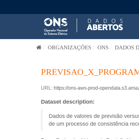
Pular para o conteúdo
ORGANIZAÇÕES
ONS
DADOS D
PREVISAO_X_PROGRAM
URL:
https://ons-aws-prod-opendata.s3
Dataset description:
Dados de valores de previsão versus
de um processo de consistência reco