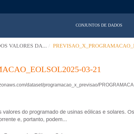
CONJUNTOS DE DADOS
OS VALORES DA...
PREVISAO_X_PROGRAMACAO_E
ACAO_EOLSOL2025-03-21
.amazonaws.com/dataset/programacao_x_previsao/PROGRAM
 valores do programado de usinas eólicas e solares. Os
rrente e, portanto, podem...