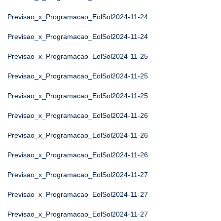
Previsao_x_Programacao_EolSol2024-11-24
Previsao_x_Programacao_EolSol2024-11-24
Previsao_x_Programacao_EolSol2024-11-25
Previsao_x_Programacao_EolSol2024-11-25
Previsao_x_Programacao_EolSol2024-11-25
Previsao_x_Programacao_EolSol2024-11-26
Previsao_x_Programacao_EolSol2024-11-26
Previsao_x_Programacao_EolSol2024-11-26
Previsao_x_Programacao_EolSol2024-11-27
Previsao_x_Programacao_EolSol2024-11-27
Previsao_x_Programacao_EolSol2024-11-27