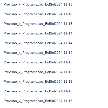
Previsao_x_Programacao_EolSol2024-11-13
Previsao_x_Programacao_EolSol2024-11-13
Previsao_x_Programacao_EolSol2024-11-13
Previsao_x_Programacao_EolSol2024-11-14
Previsao_x_Programacao_EolSol2024-11-14
Previsao_x_Programacao_EolSol2024-11-14
Previsao_x_Programacao_EolSol2024-11-15
Previsao_x_Programacao_EolSol2024-11-15
Previsao_x_Programacao_EolSol2024-11-15
Previsao_x_Programacao_EolSol2024-11-16
Previsao_x_Programacao_EolSol2024-11-16