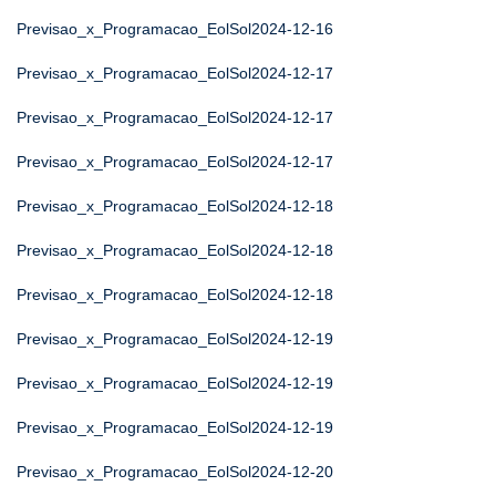
Previsao_x_Programacao_EolSol2024-12-16
Previsao_x_Programacao_EolSol2024-12-17
Previsao_x_Programacao_EolSol2024-12-17
Previsao_x_Programacao_EolSol2024-12-17
Previsao_x_Programacao_EolSol2024-12-18
Previsao_x_Programacao_EolSol2024-12-18
Previsao_x_Programacao_EolSol2024-12-18
Previsao_x_Programacao_EolSol2024-12-19
Previsao_x_Programacao_EolSol2024-12-19
Previsao_x_Programacao_EolSol2024-12-19
Previsao_x_Programacao_EolSol2024-12-20