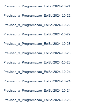
Previsao_x_Programacao_EolSol2024-10-21
Previsao_x_Programacao_EolSol2024-10-22
Previsao_x_Programacao_EolSol2024-10-22
Previsao_x_Programacao_EolSol2024-10-22
Previsao_x_Programacao_EolSol2024-10-23
Previsao_x_Programacao_EolSol2024-10-23
Previsao_x_Programacao_EolSol2024-10-23
Previsao_x_Programacao_EolSol2024-10-24
Previsao_x_Programacao_EolSol2024-10-24
Previsao_x_Programacao_EolSol2024-10-24
Previsao_x_Programacao_EolSol2024-10-25