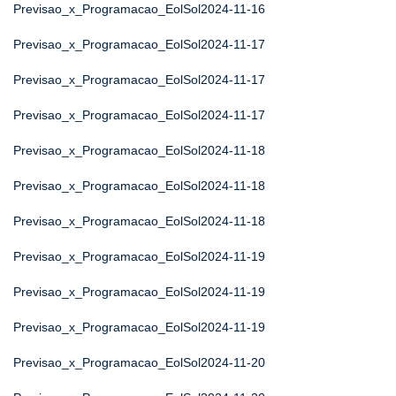
Previsao_x_Programacao_EolSol2024-11-16
Previsao_x_Programacao_EolSol2024-11-17
Previsao_x_Programacao_EolSol2024-11-17
Previsao_x_Programacao_EolSol2024-11-17
Previsao_x_Programacao_EolSol2024-11-18
Previsao_x_Programacao_EolSol2024-11-18
Previsao_x_Programacao_EolSol2024-11-18
Previsao_x_Programacao_EolSol2024-11-19
Previsao_x_Programacao_EolSol2024-11-19
Previsao_x_Programacao_EolSol2024-11-19
Previsao_x_Programacao_EolSol2024-11-20