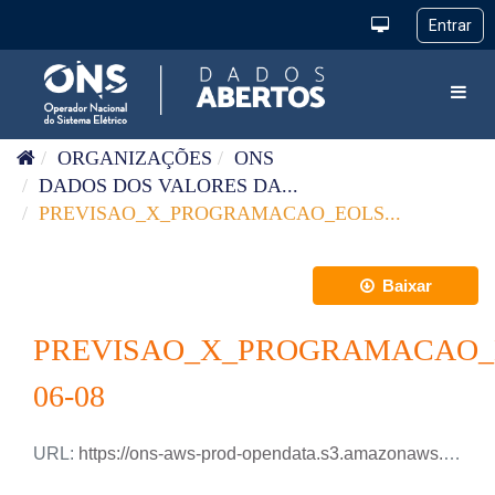
Pular para o conteúdo
Toggl
ORGANIZAÇÕES
ONS
DADOS DOS VALORES DA...
PREVISAO_X_PROGRAMACAO_EOLS...
Baixar
PREVISAO_X_PROGRAMACAO_E
06-08
URL:
https://ons-aws-prod-opendata.s3.amazonaws.com/dataset/programacao_x_previsao/PROGRAMACAO_X_PREVISAO_2026_06_08.xlsx