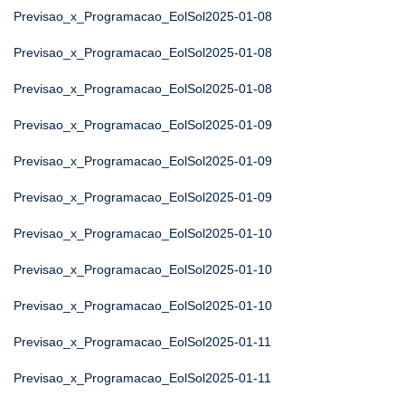
Previsao_x_Programacao_EolSol2025-01-08
Previsao_x_Programacao_EolSol2025-01-08
Previsao_x_Programacao_EolSol2025-01-08
Previsao_x_Programacao_EolSol2025-01-09
Previsao_x_Programacao_EolSol2025-01-09
Previsao_x_Programacao_EolSol2025-01-09
Previsao_x_Programacao_EolSol2025-01-10
Previsao_x_Programacao_EolSol2025-01-10
Previsao_x_Programacao_EolSol2025-01-10
Previsao_x_Programacao_EolSol2025-01-11
Previsao_x_Programacao_EolSol2025-01-11