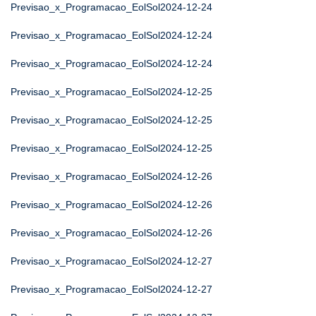
Previsao_x_Programacao_EolSol2024-12-24
Previsao_x_Programacao_EolSol2024-12-24
Previsao_x_Programacao_EolSol2024-12-24
Previsao_x_Programacao_EolSol2024-12-25
Previsao_x_Programacao_EolSol2024-12-25
Previsao_x_Programacao_EolSol2024-12-25
Previsao_x_Programacao_EolSol2024-12-26
Previsao_x_Programacao_EolSol2024-12-26
Previsao_x_Programacao_EolSol2024-12-26
Previsao_x_Programacao_EolSol2024-12-27
Previsao_x_Programacao_EolSol2024-12-27