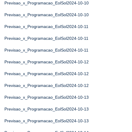
Previsao_x_Programacao_EolSol2024-10-10
Previsao_x_Programacao_EolSol2024-10-10
Previsao_x_Programacao_EolSol2024-10-11
Previsao_x_Programacao_EolSol2024-10-11
Previsao_x_Programacao_EolSol2024-10-11
Previsao_x_Programacao_EolSol2024-10-12
Previsao_x_Programacao_EolSol2024-10-12
Previsao_x_Programacao_EolSol2024-10-12
Previsao_x_Programacao_EolSol2024-10-13
Previsao_x_Programacao_EolSol2024-10-13
Previsao_x_Programacao_EolSol2024-10-13