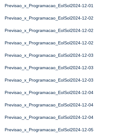
Previsao_x_Programacao_EolSol2024-12-01
Previsao_x_Programacao_EolSol2024-12-02
Previsao_x_Programacao_EolSol2024-12-02
Previsao_x_Programacao_EolSol2024-12-02
Previsao_x_Programacao_EolSol2024-12-03
Previsao_x_Programacao_EolSol2024-12-03
Previsao_x_Programacao_EolSol2024-12-03
Previsao_x_Programacao_EolSol2024-12-04
Previsao_x_Programacao_EolSol2024-12-04
Previsao_x_Programacao_EolSol2024-12-04
Previsao_x_Programacao_EolSol2024-12-05