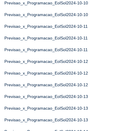
Previsao_x_Programacao_EolSol2024-10-10
Previsao_x_Programacao_EolSol2024-10-10
Previsao_x_Programacao_EolSol2024-10-11
Previsao_x_Programacao_EolSol2024-10-11
Previsao_x_Programacao_EolSol2024-10-11
Previsao_x_Programacao_EolSol2024-10-12
Previsao_x_Programacao_EolSol2024-10-12
Previsao_x_Programacao_EolSol2024-10-12
Previsao_x_Programacao_EolSol2024-10-13
Previsao_x_Programacao_EolSol2024-10-13
Previsao_x_Programacao_EolSol2024-10-13