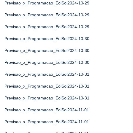
Previsao_x_Programacao_EolSol2024-10-29
Previsao_x_Programacao_EolSol2024-10-29
Previsao_x_Programacao_EolSol2024-10-29
Previsao_x_Programacao_EolSol2024-10-30
Previsao_x_Programacao_EolSol2024-10-30
Previsao_x_Programacao_EolSol2024-10-30
Previsao_x_Programacao_EolSol2024-10-31
Previsao_x_Programacao_EolSol2024-10-31
Previsao_x_Programacao_EolSol2024-10-31
Previsao_x_Programacao_EolSol2024-11-01
Previsao_x_Programacao_EolSol2024-11-01