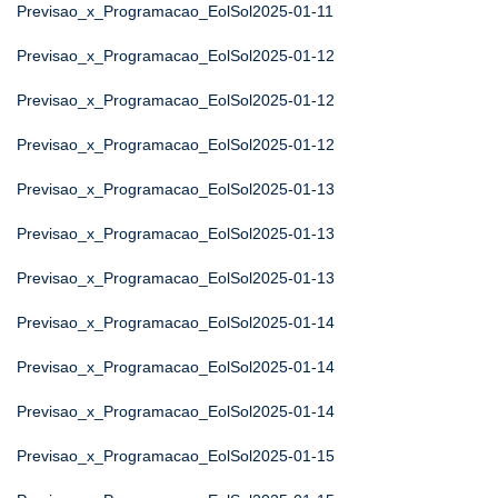
Previsao_x_Programacao_EolSol2025-01-11
Previsao_x_Programacao_EolSol2025-01-12
Previsao_x_Programacao_EolSol2025-01-12
Previsao_x_Programacao_EolSol2025-01-12
Previsao_x_Programacao_EolSol2025-01-13
Previsao_x_Programacao_EolSol2025-01-13
Previsao_x_Programacao_EolSol2025-01-13
Previsao_x_Programacao_EolSol2025-01-14
Previsao_x_Programacao_EolSol2025-01-14
Previsao_x_Programacao_EolSol2025-01-14
Previsao_x_Programacao_EolSol2025-01-15