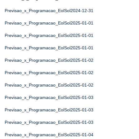
Previsao_x_Programacao_EolSol2024-12-31
Previsao_x_Programacao_EolSol2025-01-01
Previsao_x_Programacao_EolSol2025-01-01
Previsao_x_Programacao_EolSol2025-01-01
Previsao_x_Programacao_EolSol2025-01-02
Previsao_x_Programacao_EolSol2025-01-02
Previsao_x_Programacao_EolSol2025-01-02
Previsao_x_Programacao_EolSol2025-01-03
Previsao_x_Programacao_EolSol2025-01-03
Previsao_x_Programacao_EolSol2025-01-03
Previsao_x_Programacao_EolSol2025-01-04