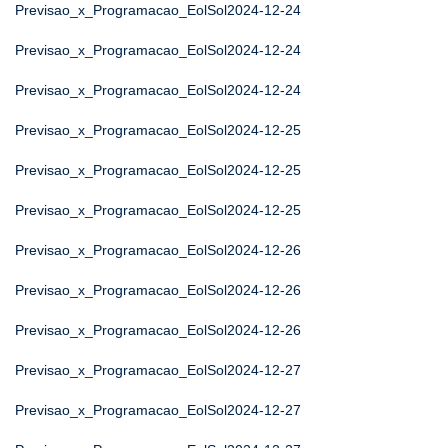
Previsao_x_Programacao_EolSol2024-12-24
Previsao_x_Programacao_EolSol2024-12-24
Previsao_x_Programacao_EolSol2024-12-24
Previsao_x_Programacao_EolSol2024-12-25
Previsao_x_Programacao_EolSol2024-12-25
Previsao_x_Programacao_EolSol2024-12-25
Previsao_x_Programacao_EolSol2024-12-26
Previsao_x_Programacao_EolSol2024-12-26
Previsao_x_Programacao_EolSol2024-12-26
Previsao_x_Programacao_EolSol2024-12-27
Previsao_x_Programacao_EolSol2024-12-27