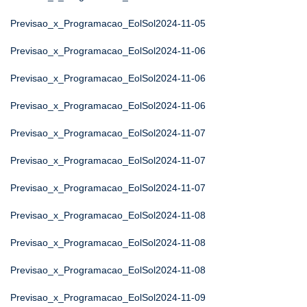
Previsao_x_Programacao_EolSol2024-11-05
Previsao_x_Programacao_EolSol2024-11-06
Previsao_x_Programacao_EolSol2024-11-06
Previsao_x_Programacao_EolSol2024-11-06
Previsao_x_Programacao_EolSol2024-11-07
Previsao_x_Programacao_EolSol2024-11-07
Previsao_x_Programacao_EolSol2024-11-07
Previsao_x_Programacao_EolSol2024-11-08
Previsao_x_Programacao_EolSol2024-11-08
Previsao_x_Programacao_EolSol2024-11-08
Previsao_x_Programacao_EolSol2024-11-09