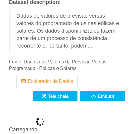
Dataset description:
Dados de valores de previsão versus
valores do programado de usinas eólicas e
solares. Os dados disponibilizados fazem
parte de um processo de consistência
recorrente e, portanto, podem...
Fonte:
Dados dos Valores da Previsão Versus
Programado - Eólicas e Solares
Explorador de Dados
Tela cheia
Embutir