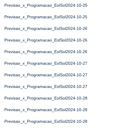
Previsao_x_Programacao_EolSol2024-10-25
Previsao_x_Programacao_EolSol2024-10-25
Previsao_x_Programacao_EolSol2024-10-26
Previsao_x_Programacao_EolSol2024-10-26
Previsao_x_Programacao_EolSol2024-10-26
Previsao_x_Programacao_EolSol2024-10-27
Previsao_x_Programacao_EolSol2024-10-27
Previsao_x_Programacao_EolSol2024-10-27
Previsao_x_Programacao_EolSol2024-10-28
Previsao_x_Programacao_EolSol2024-10-28
Previsao_x_Programacao_EolSol2024-10-28