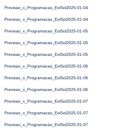
Previsao_x_Programacao_EolSol2025-01-04
Previsao_x_Programacao_EolSol2025-01-04
Previsao_x_Programacao_EolSol2025-01-05
Previsao_x_Programacao_EolSol2025-01-05
Previsao_x_Programacao_EolSol2025-01-05
Previsao_x_Programacao_EolSol2025-01-06
Previsao_x_Programacao_EolSol2025-01-06
Previsao_x_Programacao_EolSol2025-01-06
Previsao_x_Programacao_EolSol2025-01-07
Previsao_x_Programacao_EolSol2025-01-07
Previsao_x_Programacao_EolSol2025-01-07