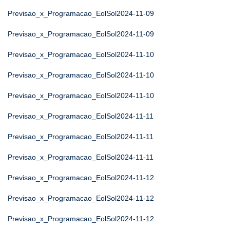
Previsao_x_Programacao_EolSol2024-11-09
Previsao_x_Programacao_EolSol2024-11-09
Previsao_x_Programacao_EolSol2024-11-10
Previsao_x_Programacao_EolSol2024-11-10
Previsao_x_Programacao_EolSol2024-11-10
Previsao_x_Programacao_EolSol2024-11-11
Previsao_x_Programacao_EolSol2024-11-11
Previsao_x_Programacao_EolSol2024-11-11
Previsao_x_Programacao_EolSol2024-11-12
Previsao_x_Programacao_EolSol2024-11-12
Previsao_x_Programacao_EolSol2024-11-12