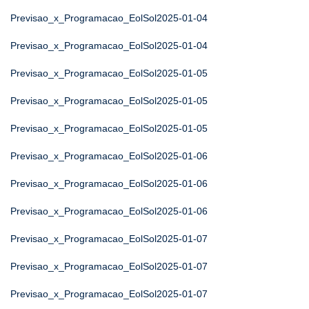
Previsao_x_Programacao_EolSol2025-01-04
Previsao_x_Programacao_EolSol2025-01-04
Previsao_x_Programacao_EolSol2025-01-05
Previsao_x_Programacao_EolSol2025-01-05
Previsao_x_Programacao_EolSol2025-01-05
Previsao_x_Programacao_EolSol2025-01-06
Previsao_x_Programacao_EolSol2025-01-06
Previsao_x_Programacao_EolSol2025-01-06
Previsao_x_Programacao_EolSol2025-01-07
Previsao_x_Programacao_EolSol2025-01-07
Previsao_x_Programacao_EolSol2025-01-07