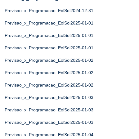
Previsao_x_Programacao_EolSol2024-12-31
Previsao_x_Programacao_EolSol2025-01-01
Previsao_x_Programacao_EolSol2025-01-01
Previsao_x_Programacao_EolSol2025-01-01
Previsao_x_Programacao_EolSol2025-01-02
Previsao_x_Programacao_EolSol2025-01-02
Previsao_x_Programacao_EolSol2025-01-02
Previsao_x_Programacao_EolSol2025-01-03
Previsao_x_Programacao_EolSol2025-01-03
Previsao_x_Programacao_EolSol2025-01-03
Previsao_x_Programacao_EolSol2025-01-04