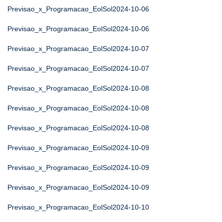
Previsao_x_Programacao_EolSol2024-10-06
Previsao_x_Programacao_EolSol2024-10-06
Previsao_x_Programacao_EolSol2024-10-07
Previsao_x_Programacao_EolSol2024-10-07
Previsao_x_Programacao_EolSol2024-10-08
Previsao_x_Programacao_EolSol2024-10-08
Previsao_x_Programacao_EolSol2024-10-08
Previsao_x_Programacao_EolSol2024-10-09
Previsao_x_Programacao_EolSol2024-10-09
Previsao_x_Programacao_EolSol2024-10-09
Previsao_x_Programacao_EolSol2024-10-10