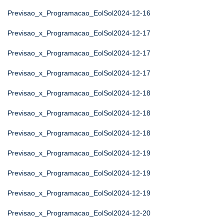
Previsao_x_Programacao_EolSol2024-12-16
Previsao_x_Programacao_EolSol2024-12-17
Previsao_x_Programacao_EolSol2024-12-17
Previsao_x_Programacao_EolSol2024-12-17
Previsao_x_Programacao_EolSol2024-12-18
Previsao_x_Programacao_EolSol2024-12-18
Previsao_x_Programacao_EolSol2024-12-18
Previsao_x_Programacao_EolSol2024-12-19
Previsao_x_Programacao_EolSol2024-12-19
Previsao_x_Programacao_EolSol2024-12-19
Previsao_x_Programacao_EolSol2024-12-20