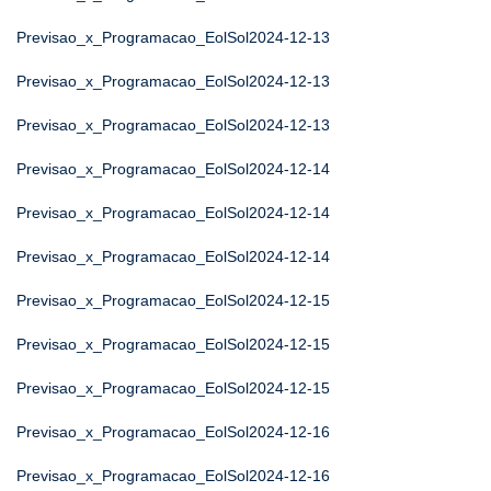
Previsao_x_Programacao_EolSol2024-12-13
Previsao_x_Programacao_EolSol2024-12-13
Previsao_x_Programacao_EolSol2024-12-13
Previsao_x_Programacao_EolSol2024-12-14
Previsao_x_Programacao_EolSol2024-12-14
Previsao_x_Programacao_EolSol2024-12-14
Previsao_x_Programacao_EolSol2024-12-15
Previsao_x_Programacao_EolSol2024-12-15
Previsao_x_Programacao_EolSol2024-12-15
Previsao_x_Programacao_EolSol2024-12-16
Previsao_x_Programacao_EolSol2024-12-16