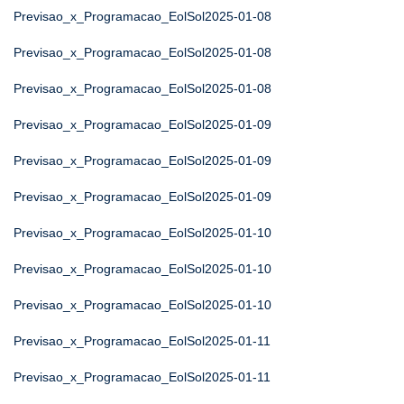
Previsao_x_Programacao_EolSol2025-01-08
Previsao_x_Programacao_EolSol2025-01-08
Previsao_x_Programacao_EolSol2025-01-08
Previsao_x_Programacao_EolSol2025-01-09
Previsao_x_Programacao_EolSol2025-01-09
Previsao_x_Programacao_EolSol2025-01-09
Previsao_x_Programacao_EolSol2025-01-10
Previsao_x_Programacao_EolSol2025-01-10
Previsao_x_Programacao_EolSol2025-01-10
Previsao_x_Programacao_EolSol2025-01-11
Previsao_x_Programacao_EolSol2025-01-11