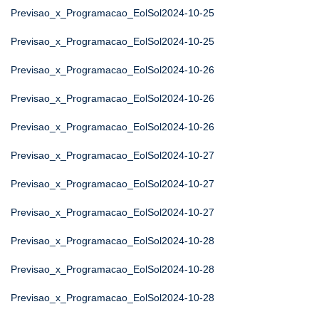
Previsao_x_Programacao_EolSol2024-10-25
Previsao_x_Programacao_EolSol2024-10-25
Previsao_x_Programacao_EolSol2024-10-26
Previsao_x_Programacao_EolSol2024-10-26
Previsao_x_Programacao_EolSol2024-10-26
Previsao_x_Programacao_EolSol2024-10-27
Previsao_x_Programacao_EolSol2024-10-27
Previsao_x_Programacao_EolSol2024-10-27
Previsao_x_Programacao_EolSol2024-10-28
Previsao_x_Programacao_EolSol2024-10-28
Previsao_x_Programacao_EolSol2024-10-28