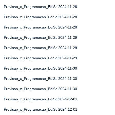
Previsao_x_Programacao_EolSol2024-11-28
Previsao_x_Programacao_EolSol2024-11-28
Previsao_x_Programacao_EolSol2024-11-28
Previsao_x_Programacao_EolSol2024-11-29
Previsao_x_Programacao_EolSol2024-11-29
Previsao_x_Programacao_EolSol2024-11-29
Previsao_x_Programacao_EolSol2024-11-30
Previsao_x_Programacao_EolSol2024-11-30
Previsao_x_Programacao_EolSol2024-11-30
Previsao_x_Programacao_EolSol2024-12-01
Previsao_x_Programacao_EolSol2024-12-01