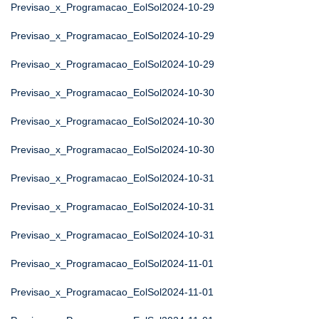
Previsao_x_Programacao_EolSol2024-10-29
Previsao_x_Programacao_EolSol2024-10-29
Previsao_x_Programacao_EolSol2024-10-29
Previsao_x_Programacao_EolSol2024-10-30
Previsao_x_Programacao_EolSol2024-10-30
Previsao_x_Programacao_EolSol2024-10-30
Previsao_x_Programacao_EolSol2024-10-31
Previsao_x_Programacao_EolSol2024-10-31
Previsao_x_Programacao_EolSol2024-10-31
Previsao_x_Programacao_EolSol2024-11-01
Previsao_x_Programacao_EolSol2024-11-01