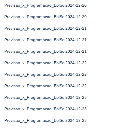
Previsao_x_Programacao_EolSol2024-12-20
Previsao_x_Programacao_EolSol2024-12-20
Previsao_x_Programacao_EolSol2024-12-21
Previsao_x_Programacao_EolSol2024-12-21
Previsao_x_Programacao_EolSol2024-12-21
Previsao_x_Programacao_EolSol2024-12-22
Previsao_x_Programacao_EolSol2024-12-22
Previsao_x_Programacao_EolSol2024-12-22
Previsao_x_Programacao_EolSol2024-12-23
Previsao_x_Programacao_EolSol2024-12-23
Previsao_x_Programacao_EolSol2024-12-23