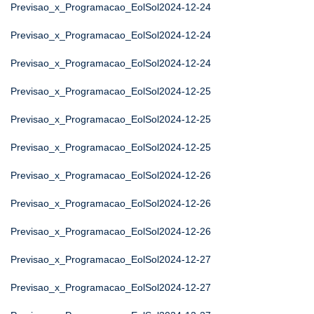
Previsao_x_Programacao_EolSol2024-12-24
Previsao_x_Programacao_EolSol2024-12-24
Previsao_x_Programacao_EolSol2024-12-24
Previsao_x_Programacao_EolSol2024-12-25
Previsao_x_Programacao_EolSol2024-12-25
Previsao_x_Programacao_EolSol2024-12-25
Previsao_x_Programacao_EolSol2024-12-26
Previsao_x_Programacao_EolSol2024-12-26
Previsao_x_Programacao_EolSol2024-12-26
Previsao_x_Programacao_EolSol2024-12-27
Previsao_x_Programacao_EolSol2024-12-27