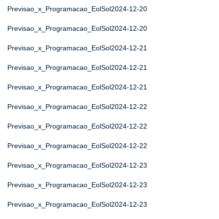
Previsao_x_Programacao_EolSol2024-12-20
Previsao_x_Programacao_EolSol2024-12-20
Previsao_x_Programacao_EolSol2024-12-21
Previsao_x_Programacao_EolSol2024-12-21
Previsao_x_Programacao_EolSol2024-12-21
Previsao_x_Programacao_EolSol2024-12-22
Previsao_x_Programacao_EolSol2024-12-22
Previsao_x_Programacao_EolSol2024-12-22
Previsao_x_Programacao_EolSol2024-12-23
Previsao_x_Programacao_EolSol2024-12-23
Previsao_x_Programacao_EolSol2024-12-23