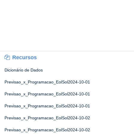
Recursos
Dicionário de Dados
Previsao_x_Programacao_EolSol2024-10-01
Previsao_x_Programacao_EolSol2024-10-01
Previsao_x_Programacao_EolSol2024-10-01
Previsao_x_Programacao_EolSol2024-10-02
Previsao_x_Programacao_EolSol2024-10-02