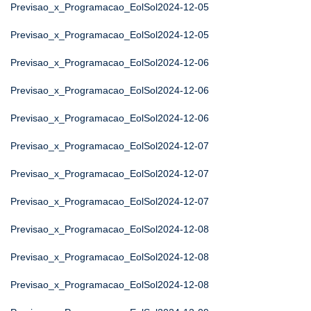
Previsao_x_Programacao_EolSol2024-12-05
Previsao_x_Programacao_EolSol2024-12-05
Previsao_x_Programacao_EolSol2024-12-06
Previsao_x_Programacao_EolSol2024-12-06
Previsao_x_Programacao_EolSol2024-12-06
Previsao_x_Programacao_EolSol2024-12-07
Previsao_x_Programacao_EolSol2024-12-07
Previsao_x_Programacao_EolSol2024-12-07
Previsao_x_Programacao_EolSol2024-12-08
Previsao_x_Programacao_EolSol2024-12-08
Previsao_x_Programacao_EolSol2024-12-08