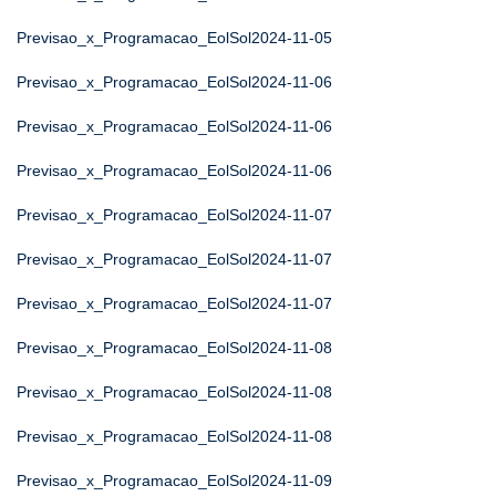
Previsao_x_Programacao_EolSol2024-11-05
Previsao_x_Programacao_EolSol2024-11-06
Previsao_x_Programacao_EolSol2024-11-06
Previsao_x_Programacao_EolSol2024-11-06
Previsao_x_Programacao_EolSol2024-11-07
Previsao_x_Programacao_EolSol2024-11-07
Previsao_x_Programacao_EolSol2024-11-07
Previsao_x_Programacao_EolSol2024-11-08
Previsao_x_Programacao_EolSol2024-11-08
Previsao_x_Programacao_EolSol2024-11-08
Previsao_x_Programacao_EolSol2024-11-09