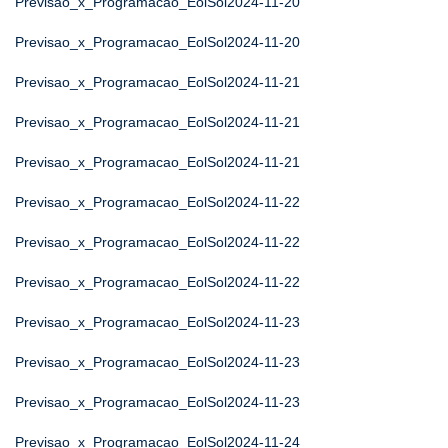
Previsao_x_Programacao_EolSol2024-11-20
Previsao_x_Programacao_EolSol2024-11-20
Previsao_x_Programacao_EolSol2024-11-21
Previsao_x_Programacao_EolSol2024-11-21
Previsao_x_Programacao_EolSol2024-11-21
Previsao_x_Programacao_EolSol2024-11-22
Previsao_x_Programacao_EolSol2024-11-22
Previsao_x_Programacao_EolSol2024-11-22
Previsao_x_Programacao_EolSol2024-11-23
Previsao_x_Programacao_EolSol2024-11-23
Previsao_x_Programacao_EolSol2024-11-23
Previsao_x_Programacao_EolSol2024-11-24