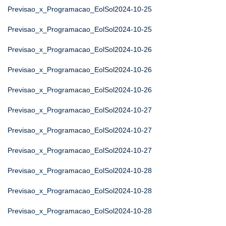
Previsao_x_Programacao_EolSol2024-10-25
Previsao_x_Programacao_EolSol2024-10-25
Previsao_x_Programacao_EolSol2024-10-26
Previsao_x_Programacao_EolSol2024-10-26
Previsao_x_Programacao_EolSol2024-10-26
Previsao_x_Programacao_EolSol2024-10-27
Previsao_x_Programacao_EolSol2024-10-27
Previsao_x_Programacao_EolSol2024-10-27
Previsao_x_Programacao_EolSol2024-10-28
Previsao_x_Programacao_EolSol2024-10-28
Previsao_x_Programacao_EolSol2024-10-28