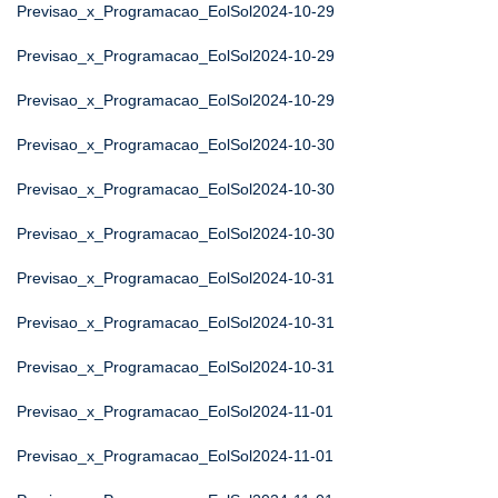
Previsao_x_Programacao_EolSol2024-10-29
Previsao_x_Programacao_EolSol2024-10-29
Previsao_x_Programacao_EolSol2024-10-29
Previsao_x_Programacao_EolSol2024-10-30
Previsao_x_Programacao_EolSol2024-10-30
Previsao_x_Programacao_EolSol2024-10-30
Previsao_x_Programacao_EolSol2024-10-31
Previsao_x_Programacao_EolSol2024-10-31
Previsao_x_Programacao_EolSol2024-10-31
Previsao_x_Programacao_EolSol2024-11-01
Previsao_x_Programacao_EolSol2024-11-01