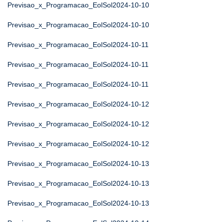
Previsao_x_Programacao_EolSol2024-10-10
Previsao_x_Programacao_EolSol2024-10-10
Previsao_x_Programacao_EolSol2024-10-11
Previsao_x_Programacao_EolSol2024-10-11
Previsao_x_Programacao_EolSol2024-10-11
Previsao_x_Programacao_EolSol2024-10-12
Previsao_x_Programacao_EolSol2024-10-12
Previsao_x_Programacao_EolSol2024-10-12
Previsao_x_Programacao_EolSol2024-10-13
Previsao_x_Programacao_EolSol2024-10-13
Previsao_x_Programacao_EolSol2024-10-13