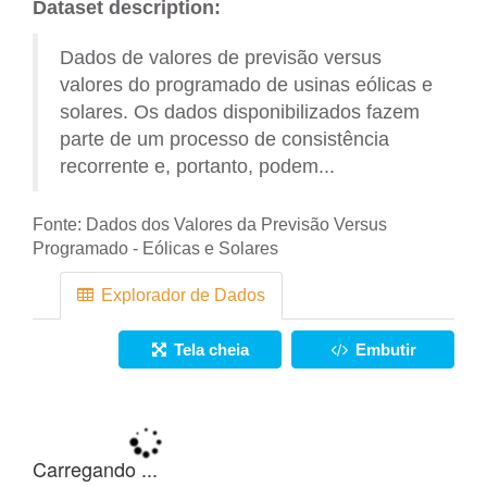
Dataset description:
Dados de valores de previsão versus
valores do programado de usinas eólicas e
solares. Os dados disponibilizados fazem
parte de um processo de consistência
recorrente e, portanto, podem...
Fonte:
Dados dos Valores da Previsão Versus
Programado - Eólicas e Solares
Explorador de Dados
Tela cheia
Embutir