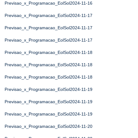
Previsao_x_Programacao_EolSol2024-11-16
Previsao_x_Programacao_EolSol2024-11-17
Previsao_x_Programacao_EolSol2024-11-17
Previsao_x_Programacao_EolSol2024-11-17
Previsao_x_Programacao_EolSol2024-11-18
Previsao_x_Programacao_EolSol2024-11-18
Previsao_x_Programacao_EolSol2024-11-18
Previsao_x_Programacao_EolSol2024-11-19
Previsao_x_Programacao_EolSol2024-11-19
Previsao_x_Programacao_EolSol2024-11-19
Previsao_x_Programacao_EolSol2024-11-20