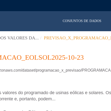
CONJUNTOS DE DADOS
OS VALORES DA...
PREVISAO_X_PROGRAMACAO_E
ACAO_EOLSOL2025-10-23
.amazonaws.com/dataset/programacao_x_previsao/PROGRAM
 valores do programado de usinas eólicas e solares. Os
rrente e, portanto, podem...