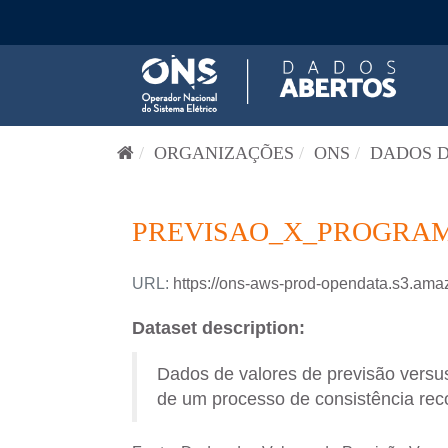
Pular para o conteúdo
ORGANIZAÇÕES
ONS
DADOS D
PREVISAO_X_PROGRAM
URL:
https://ons-aws-prod-opendata.s3
Dataset description:
Dados de valores de previsão versus
de um processo de consistência reco