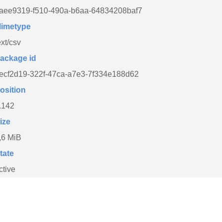
aee9319-f510-490a-b6aa-64834208baf7
imetype
ext/csv
ackage id
ecf2d19-322f-47ca-a7e3-7f334e188d62
osition
.142
ize
,6 MiB
tate
ctive