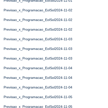
Previsao_x_Programacao_EolSol2024-11-01
Previsao_x_Programacao_EolSol2024-11-02
Previsao_x_Programacao_EolSol2024-11-02
Previsao_x_Programacao_EolSol2024-11-02
Previsao_x_Programacao_EolSol2024-11-03
Previsao_x_Programacao_EolSol2024-11-03
Previsao_x_Programacao_EolSol2024-11-03
Previsao_x_Programacao_EolSol2024-11-04
Previsao_x_Programacao_EolSol2024-11-04
Previsao_x_Programacao_EolSol2024-11-04
Previsao_x_Programacao_EolSol2024-11-05
Previsao_x_Programacao_EolSol2024-11-05