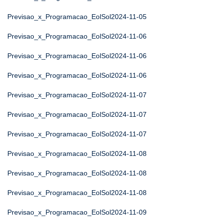
Previsao_x_Programacao_EolSol2024-11-05
Previsao_x_Programacao_EolSol2024-11-06
Previsao_x_Programacao_EolSol2024-11-06
Previsao_x_Programacao_EolSol2024-11-06
Previsao_x_Programacao_EolSol2024-11-07
Previsao_x_Programacao_EolSol2024-11-07
Previsao_x_Programacao_EolSol2024-11-07
Previsao_x_Programacao_EolSol2024-11-08
Previsao_x_Programacao_EolSol2024-11-08
Previsao_x_Programacao_EolSol2024-11-08
Previsao_x_Programacao_EolSol2024-11-09