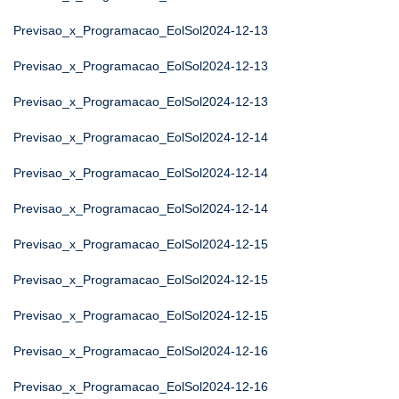
Previsao_x_Programacao_EolSol2024-12-13
Previsao_x_Programacao_EolSol2024-12-13
Previsao_x_Programacao_EolSol2024-12-13
Previsao_x_Programacao_EolSol2024-12-14
Previsao_x_Programacao_EolSol2024-12-14
Previsao_x_Programacao_EolSol2024-12-14
Previsao_x_Programacao_EolSol2024-12-15
Previsao_x_Programacao_EolSol2024-12-15
Previsao_x_Programacao_EolSol2024-12-15
Previsao_x_Programacao_EolSol2024-12-16
Previsao_x_Programacao_EolSol2024-12-16