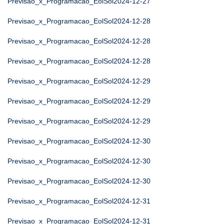
Previsao_x_Programacao_EolSol2024-12-27
Previsao_x_Programacao_EolSol2024-12-28
Previsao_x_Programacao_EolSol2024-12-28
Previsao_x_Programacao_EolSol2024-12-28
Previsao_x_Programacao_EolSol2024-12-29
Previsao_x_Programacao_EolSol2024-12-29
Previsao_x_Programacao_EolSol2024-12-29
Previsao_x_Programacao_EolSol2024-12-30
Previsao_x_Programacao_EolSol2024-12-30
Previsao_x_Programacao_EolSol2024-12-30
Previsao_x_Programacao_EolSol2024-12-31
Previsao_x_Programacao_EolSol2024-12-31