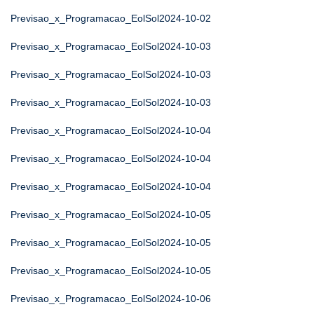
Previsao_x_Programacao_EolSol2024-10-02
Previsao_x_Programacao_EolSol2024-10-03
Previsao_x_Programacao_EolSol2024-10-03
Previsao_x_Programacao_EolSol2024-10-03
Previsao_x_Programacao_EolSol2024-10-04
Previsao_x_Programacao_EolSol2024-10-04
Previsao_x_Programacao_EolSol2024-10-04
Previsao_x_Programacao_EolSol2024-10-05
Previsao_x_Programacao_EolSol2024-10-05
Previsao_x_Programacao_EolSol2024-10-05
Previsao_x_Programacao_EolSol2024-10-06