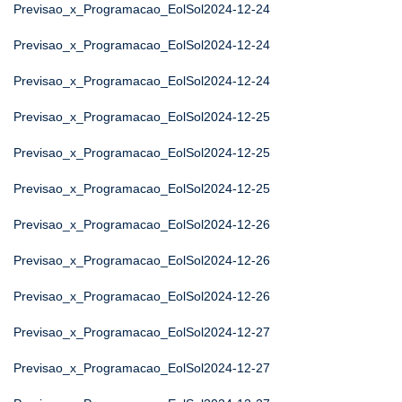
Previsao_x_Programacao_EolSol2024-12-24
Previsao_x_Programacao_EolSol2024-12-24
Previsao_x_Programacao_EolSol2024-12-24
Previsao_x_Programacao_EolSol2024-12-25
Previsao_x_Programacao_EolSol2024-12-25
Previsao_x_Programacao_EolSol2024-12-25
Previsao_x_Programacao_EolSol2024-12-26
Previsao_x_Programacao_EolSol2024-12-26
Previsao_x_Programacao_EolSol2024-12-26
Previsao_x_Programacao_EolSol2024-12-27
Previsao_x_Programacao_EolSol2024-12-27