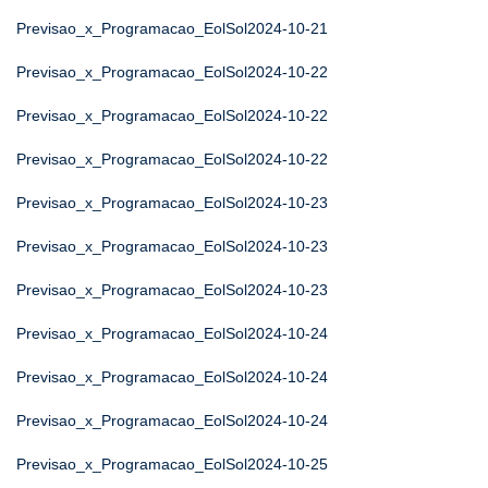
Previsao_x_Programacao_EolSol2024-10-21
Previsao_x_Programacao_EolSol2024-10-22
Previsao_x_Programacao_EolSol2024-10-22
Previsao_x_Programacao_EolSol2024-10-22
Previsao_x_Programacao_EolSol2024-10-23
Previsao_x_Programacao_EolSol2024-10-23
Previsao_x_Programacao_EolSol2024-10-23
Previsao_x_Programacao_EolSol2024-10-24
Previsao_x_Programacao_EolSol2024-10-24
Previsao_x_Programacao_EolSol2024-10-24
Previsao_x_Programacao_EolSol2024-10-25