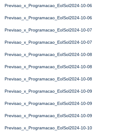
Previsao_x_Programacao_EolSol2024-10-06
Previsao_x_Programacao_EolSol2024-10-06
Previsao_x_Programacao_EolSol2024-10-07
Previsao_x_Programacao_EolSol2024-10-07
Previsao_x_Programacao_EolSol2024-10-08
Previsao_x_Programacao_EolSol2024-10-08
Previsao_x_Programacao_EolSol2024-10-08
Previsao_x_Programacao_EolSol2024-10-09
Previsao_x_Programacao_EolSol2024-10-09
Previsao_x_Programacao_EolSol2024-10-09
Previsao_x_Programacao_EolSol2024-10-10