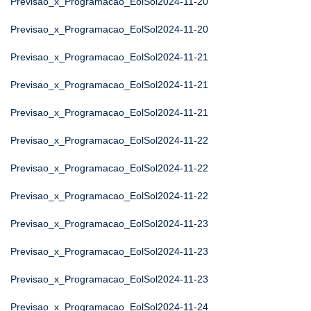
Previsao_x_Programacao_EolSol2024-11-20
Previsao_x_Programacao_EolSol2024-11-20
Previsao_x_Programacao_EolSol2024-11-21
Previsao_x_Programacao_EolSol2024-11-21
Previsao_x_Programacao_EolSol2024-11-21
Previsao_x_Programacao_EolSol2024-11-22
Previsao_x_Programacao_EolSol2024-11-22
Previsao_x_Programacao_EolSol2024-11-22
Previsao_x_Programacao_EolSol2024-11-23
Previsao_x_Programacao_EolSol2024-11-23
Previsao_x_Programacao_EolSol2024-11-23
Previsao_x_Programacao_EolSol2024-11-24