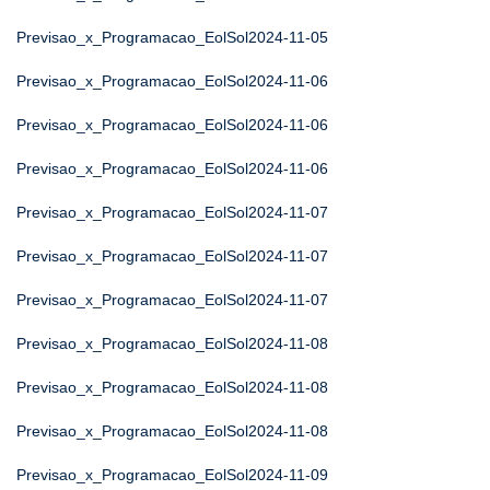
Previsao_x_Programacao_EolSol2024-11-05
Previsao_x_Programacao_EolSol2024-11-06
Previsao_x_Programacao_EolSol2024-11-06
Previsao_x_Programacao_EolSol2024-11-06
Previsao_x_Programacao_EolSol2024-11-07
Previsao_x_Programacao_EolSol2024-11-07
Previsao_x_Programacao_EolSol2024-11-07
Previsao_x_Programacao_EolSol2024-11-08
Previsao_x_Programacao_EolSol2024-11-08
Previsao_x_Programacao_EolSol2024-11-08
Previsao_x_Programacao_EolSol2024-11-09