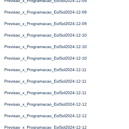
Previsao_x_Programacao_EolSol2024-12-09
Previsao_x_Programacao_EolSol2024-12-09
Previsao_x_Programacao_EolSol2024-12-09
Previsao_x_Programacao_EolSol2024-12-10
Previsao_x_Programacao_EolSol2024-12-10
Previsao_x_Programacao_EolSol2024-12-10
Previsao_x_Programacao_EolSol2024-12-11
Previsao_x_Programacao_EolSol2024-12-11
Previsao_x_Programacao_EolSol2024-12-11
Previsao_x_Programacao_EolSol2024-12-12
Previsao_x_Programacao_EolSol2024-12-12
Previsao_x_Programacao_EolSol2024-12-12