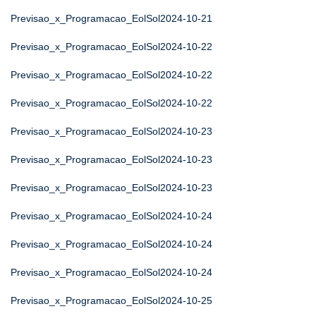
Previsao_x_Programacao_EolSol2024-10-21
Previsao_x_Programacao_EolSol2024-10-22
Previsao_x_Programacao_EolSol2024-10-22
Previsao_x_Programacao_EolSol2024-10-22
Previsao_x_Programacao_EolSol2024-10-23
Previsao_x_Programacao_EolSol2024-10-23
Previsao_x_Programacao_EolSol2024-10-23
Previsao_x_Programacao_EolSol2024-10-24
Previsao_x_Programacao_EolSol2024-10-24
Previsao_x_Programacao_EolSol2024-10-24
Previsao_x_Programacao_EolSol2024-10-25