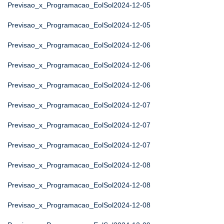
Previsao_x_Programacao_EolSol2024-12-05
Previsao_x_Programacao_EolSol2024-12-05
Previsao_x_Programacao_EolSol2024-12-06
Previsao_x_Programacao_EolSol2024-12-06
Previsao_x_Programacao_EolSol2024-12-06
Previsao_x_Programacao_EolSol2024-12-07
Previsao_x_Programacao_EolSol2024-12-07
Previsao_x_Programacao_EolSol2024-12-07
Previsao_x_Programacao_EolSol2024-12-08
Previsao_x_Programacao_EolSol2024-12-08
Previsao_x_Programacao_EolSol2024-12-08