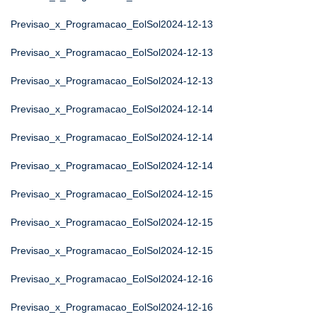
Previsao_x_Programacao_EolSol2024-12-13
Previsao_x_Programacao_EolSol2024-12-13
Previsao_x_Programacao_EolSol2024-12-13
Previsao_x_Programacao_EolSol2024-12-14
Previsao_x_Programacao_EolSol2024-12-14
Previsao_x_Programacao_EolSol2024-12-14
Previsao_x_Programacao_EolSol2024-12-15
Previsao_x_Programacao_EolSol2024-12-15
Previsao_x_Programacao_EolSol2024-12-15
Previsao_x_Programacao_EolSol2024-12-16
Previsao_x_Programacao_EolSol2024-12-16