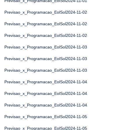
Previsao_x_Programacao_EolSol2024-11-01
Previsao_x_Programacao_EolSol2024-11-02
Previsao_x_Programacao_EolSol2024-11-02
Previsao_x_Programacao_EolSol2024-11-02
Previsao_x_Programacao_EolSol2024-11-03
Previsao_x_Programacao_EolSol2024-11-03
Previsao_x_Programacao_EolSol2024-11-03
Previsao_x_Programacao_EolSol2024-11-04
Previsao_x_Programacao_EolSol2024-11-04
Previsao_x_Programacao_EolSol2024-11-04
Previsao_x_Programacao_EolSol2024-11-05
Previsao_x_Programacao_EolSol2024-11-05