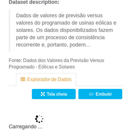
Dataset description:
Dados de valores de previsão versus
valores do programado de usinas eólicas e
solares. Os dados disponibilizados fazem
parte de um processo de consistência
recorrente e, portanto, podem...
Fonte:
Dados dos Valores da Previsão Versus
Programado - Eólicas e Solares
Explorador de Dados
Tela cheia
Embutir