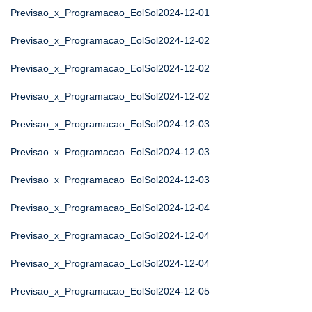
Previsao_x_Programacao_EolSol2024-12-01
Previsao_x_Programacao_EolSol2024-12-02
Previsao_x_Programacao_EolSol2024-12-02
Previsao_x_Programacao_EolSol2024-12-02
Previsao_x_Programacao_EolSol2024-12-03
Previsao_x_Programacao_EolSol2024-12-03
Previsao_x_Programacao_EolSol2024-12-03
Previsao_x_Programacao_EolSol2024-12-04
Previsao_x_Programacao_EolSol2024-12-04
Previsao_x_Programacao_EolSol2024-12-04
Previsao_x_Programacao_EolSol2024-12-05