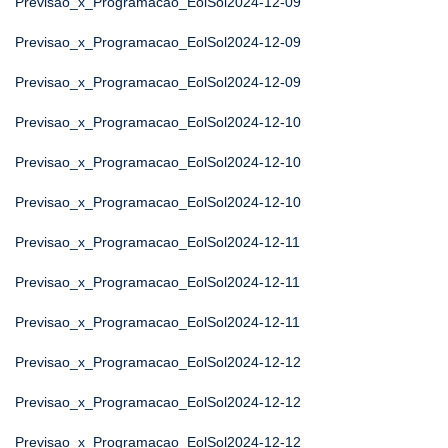
Previsao_x_Programacao_EolSol2024-12-09
Previsao_x_Programacao_EolSol2024-12-09
Previsao_x_Programacao_EolSol2024-12-09
Previsao_x_Programacao_EolSol2024-12-10
Previsao_x_Programacao_EolSol2024-12-10
Previsao_x_Programacao_EolSol2024-12-10
Previsao_x_Programacao_EolSol2024-12-11
Previsao_x_Programacao_EolSol2024-12-11
Previsao_x_Programacao_EolSol2024-12-11
Previsao_x_Programacao_EolSol2024-12-12
Previsao_x_Programacao_EolSol2024-12-12
Previsao_x_Programacao_EolSol2024-12-12