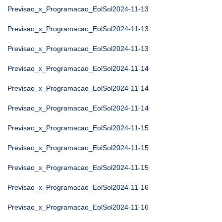
Previsao_x_Programacao_EolSol2024-11-13
Previsao_x_Programacao_EolSol2024-11-13
Previsao_x_Programacao_EolSol2024-11-13
Previsao_x_Programacao_EolSol2024-11-14
Previsao_x_Programacao_EolSol2024-11-14
Previsao_x_Programacao_EolSol2024-11-14
Previsao_x_Programacao_EolSol2024-11-15
Previsao_x_Programacao_EolSol2024-11-15
Previsao_x_Programacao_EolSol2024-11-15
Previsao_x_Programacao_EolSol2024-11-16
Previsao_x_Programacao_EolSol2024-11-16