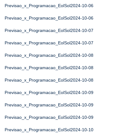
Previsao_x_Programacao_EolSol2024-10-06
Previsao_x_Programacao_EolSol2024-10-06
Previsao_x_Programacao_EolSol2024-10-07
Previsao_x_Programacao_EolSol2024-10-07
Previsao_x_Programacao_EolSol2024-10-08
Previsao_x_Programacao_EolSol2024-10-08
Previsao_x_Programacao_EolSol2024-10-08
Previsao_x_Programacao_EolSol2024-10-09
Previsao_x_Programacao_EolSol2024-10-09
Previsao_x_Programacao_EolSol2024-10-09
Previsao_x_Programacao_EolSol2024-10-10