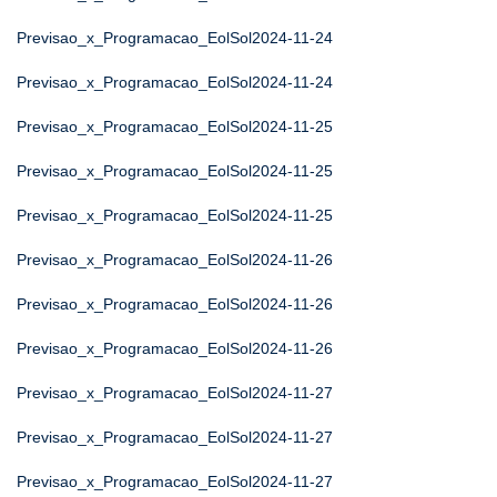
Previsao_x_Programacao_EolSol2024-11-24
Previsao_x_Programacao_EolSol2024-11-24
Previsao_x_Programacao_EolSol2024-11-25
Previsao_x_Programacao_EolSol2024-11-25
Previsao_x_Programacao_EolSol2024-11-25
Previsao_x_Programacao_EolSol2024-11-26
Previsao_x_Programacao_EolSol2024-11-26
Previsao_x_Programacao_EolSol2024-11-26
Previsao_x_Programacao_EolSol2024-11-27
Previsao_x_Programacao_EolSol2024-11-27
Previsao_x_Programacao_EolSol2024-11-27