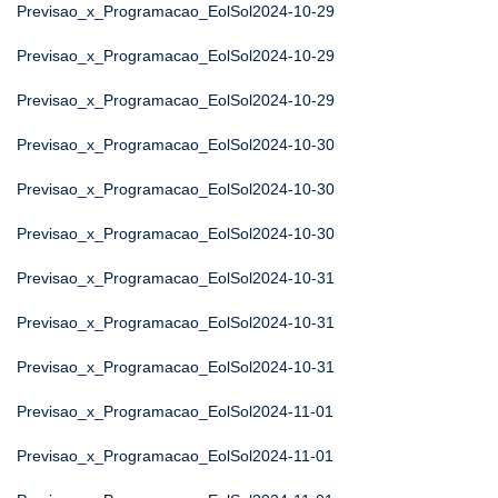
Previsao_x_Programacao_EolSol2024-10-29
Previsao_x_Programacao_EolSol2024-10-29
Previsao_x_Programacao_EolSol2024-10-29
Previsao_x_Programacao_EolSol2024-10-30
Previsao_x_Programacao_EolSol2024-10-30
Previsao_x_Programacao_EolSol2024-10-30
Previsao_x_Programacao_EolSol2024-10-31
Previsao_x_Programacao_EolSol2024-10-31
Previsao_x_Programacao_EolSol2024-10-31
Previsao_x_Programacao_EolSol2024-11-01
Previsao_x_Programacao_EolSol2024-11-01