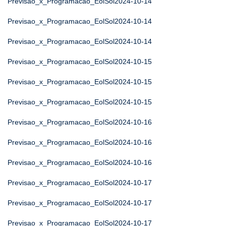
Previsao_x_Programacao_EolSol2024-10-14
Previsao_x_Programacao_EolSol2024-10-14
Previsao_x_Programacao_EolSol2024-10-14
Previsao_x_Programacao_EolSol2024-10-15
Previsao_x_Programacao_EolSol2024-10-15
Previsao_x_Programacao_EolSol2024-10-15
Previsao_x_Programacao_EolSol2024-10-16
Previsao_x_Programacao_EolSol2024-10-16
Previsao_x_Programacao_EolSol2024-10-16
Previsao_x_Programacao_EolSol2024-10-17
Previsao_x_Programacao_EolSol2024-10-17
Previsao_x_Programacao_EolSol2024-10-17