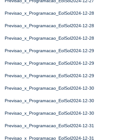
Previsao_x_Programacao_EolSol2024-12-27
Previsao_x_Programacao_EolSol2024-12-28
Previsao_x_Programacao_EolSol2024-12-28
Previsao_x_Programacao_EolSol2024-12-28
Previsao_x_Programacao_EolSol2024-12-29
Previsao_x_Programacao_EolSol2024-12-29
Previsao_x_Programacao_EolSol2024-12-29
Previsao_x_Programacao_EolSol2024-12-30
Previsao_x_Programacao_EolSol2024-12-30
Previsao_x_Programacao_EolSol2024-12-30
Previsao_x_Programacao_EolSol2024-12-31
Previsao_x_Programacao_EolSol2024-12-31