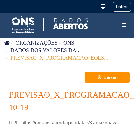
Pular para o conteúdo
Toggl
ORGANIZAÇÕES
ONS
DADOS DOS VALORES DA...
PREVISAO_X_PROGRAMACAO_EOLS...
Baixar
PREVISAO_X_PROGRAMACAO_E
10-19
URL:
https://ons-aws-prod-opendata.s3.amazonaws.com/dataset/programacao_x_previsao/PROGRAMACAO_X_PREVISAO_2025_10_19.csv