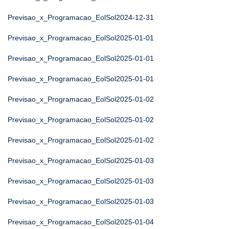
Previsao_x_Programacao_EolSol2024-12-31
Previsao_x_Programacao_EolSol2025-01-01
Previsao_x_Programacao_EolSol2025-01-01
Previsao_x_Programacao_EolSol2025-01-01
Previsao_x_Programacao_EolSol2025-01-02
Previsao_x_Programacao_EolSol2025-01-02
Previsao_x_Programacao_EolSol2025-01-02
Previsao_x_Programacao_EolSol2025-01-03
Previsao_x_Programacao_EolSol2025-01-03
Previsao_x_Programacao_EolSol2025-01-03
Previsao_x_Programacao_EolSol2025-01-04