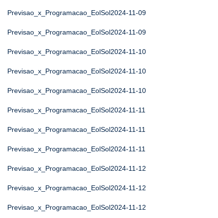
Previsao_x_Programacao_EolSol2024-11-09
Previsao_x_Programacao_EolSol2024-11-09
Previsao_x_Programacao_EolSol2024-11-10
Previsao_x_Programacao_EolSol2024-11-10
Previsao_x_Programacao_EolSol2024-11-10
Previsao_x_Programacao_EolSol2024-11-11
Previsao_x_Programacao_EolSol2024-11-11
Previsao_x_Programacao_EolSol2024-11-11
Previsao_x_Programacao_EolSol2024-11-12
Previsao_x_Programacao_EolSol2024-11-12
Previsao_x_Programacao_EolSol2024-11-12