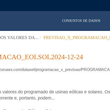
CONJUNTOS DE DADOS
OS VALORES DA...
PREVISAO_X_PROGRAMACAO_E
ACAO_EOLSOL2024-12-24
.amazonaws.com/dataset/programacao_x_previsao/PROGRAM
 valores do programado de usinas eólicas e solares. Os
rrente e, portanto, podem...