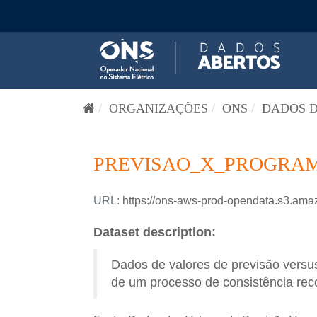
Pular para o conteúdo
ORGANIZAÇÕES
ONS
DADOS D
PREVISAO_X_PROGRAM
URL:
https://ons-aws-prod-opendata.s3
Dataset description:
Dados de valores de previsão versus
de um processo de consistência reco