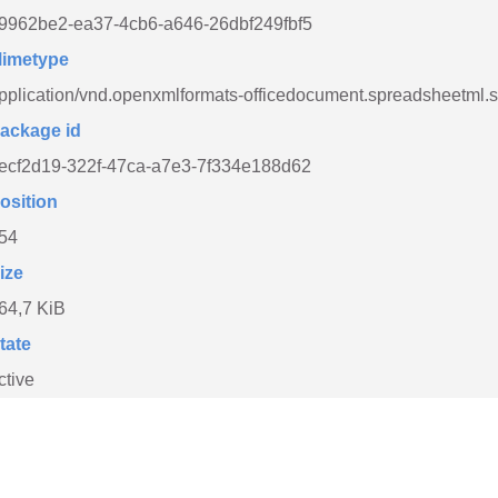
9962be2-ea37-4cb6-a646-26dbf249fbf5
imetype
pplication/vnd.openxmlformats-officedocument.spreadsheetml.
ackage id
ecf2d19-322f-47ca-a7e3-7f334e188d62
osition
54
ize
64,7 KiB
tate
ctive