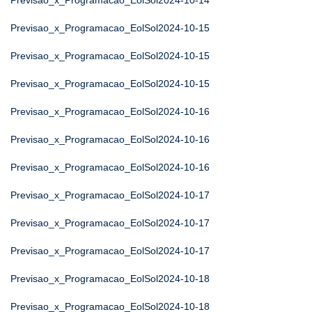
Previsao_x_Programacao_EolSol2024-10-14
Previsao_x_Programacao_EolSol2024-10-15
Previsao_x_Programacao_EolSol2024-10-15
Previsao_x_Programacao_EolSol2024-10-15
Previsao_x_Programacao_EolSol2024-10-16
Previsao_x_Programacao_EolSol2024-10-16
Previsao_x_Programacao_EolSol2024-10-16
Previsao_x_Programacao_EolSol2024-10-17
Previsao_x_Programacao_EolSol2024-10-17
Previsao_x_Programacao_EolSol2024-10-17
Previsao_x_Programacao_EolSol2024-10-18
Previsao_x_Programacao_EolSol2024-10-18