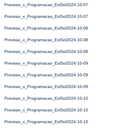
Previsao_x_Programacao_EolSol2024-10-07
Previsao_x_Programacao_EolSol2024-10-07
Previsao_x_Programacao_EolSol2024-10-08
Previsao_x_Programacao_EolSol2024-10-08
Previsao_x_Programacao_EolSol2024-10-08
Previsao_x_Programacao_EolSol2024-10-09
Previsao_x_Programacao_EolSol2024-10-09
Previsao_x_Programacao_EolSol2024-10-09
Previsao_x_Programacao_EolSol2024-10-10
Previsao_x_Programacao_EolSol2024-10-10
Previsao_x_Programacao_EolSol2024-10-10