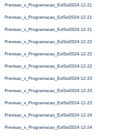
Previsao_x_Programacao_EolSol2024-12-21
Previsao_x_Programacao_EolSol2024-12-21
Previsao_x_Programacao_EolSol2024-12-21
Previsao_x_Programacao_EolSol2024-12-22
Previsao_x_Programacao_EolSol2024-12-22
Previsao_x_Programacao_EolSol2024-12-22
Previsao_x_Programacao_EolSol2024-12-23
Previsao_x_Programacao_EolSol2024-12-23
Previsao_x_Programacao_EolSol2024-12-23
Previsao_x_Programacao_EolSol2024-12-24
Previsao_x_Programacao_EolSol2024-12-24