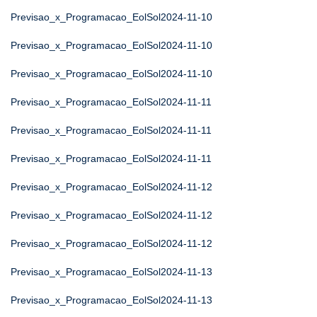
Previsao_x_Programacao_EolSol2024-11-10
Previsao_x_Programacao_EolSol2024-11-10
Previsao_x_Programacao_EolSol2024-11-10
Previsao_x_Programacao_EolSol2024-11-11
Previsao_x_Programacao_EolSol2024-11-11
Previsao_x_Programacao_EolSol2024-11-11
Previsao_x_Programacao_EolSol2024-11-12
Previsao_x_Programacao_EolSol2024-11-12
Previsao_x_Programacao_EolSol2024-11-12
Previsao_x_Programacao_EolSol2024-11-13
Previsao_x_Programacao_EolSol2024-11-13