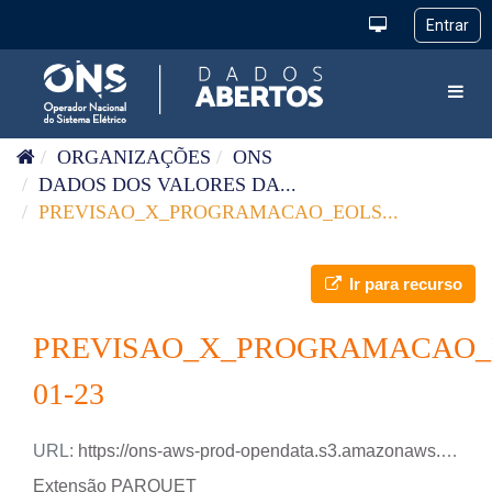
Pular para o conteúdo
Toggl
ORGANIZAÇÕES
ONS
DADOS DOS VALORES DA...
PREVISAO_X_PROGRAMACAO_EOLS...
Ir para recurso
PREVISAO_X_PROGRAMACAO_E
01-23
URL:
https://ons-aws-prod-opendata.s3.amazonaws.com/dataset/programacao_x_previsao/PROGRAMACAO_X_PREVISAO_2025_01_23.parquet
Extensão PARQUET