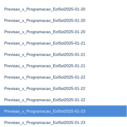
Previsao_x_Programacao_EolSol2025-01-20
Previsao_x_Programacao_EolSol2025-01-20
Previsao_x_Programacao_EolSol2025-01-20
Previsao_x_Programacao_EolSol2025-01-21
Previsao_x_Programacao_EolSol2025-01-21
Previsao_x_Programacao_EolSol2025-01-21
Previsao_x_Programacao_EolSol2025-01-22
Previsao_x_Programacao_EolSol2025-01-22
Previsao_x_Programacao_EolSol2025-01-22
Previsao_x_Programacao_EolSol2025-01-23
Previsao_x_Programacao_EolSol2025-01-23