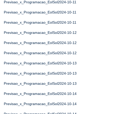
Previsao_x_Programacao_EolSol2024-10-11
Previsao_x_Programacao_EolSol2024-10-11
Previsao_x_Programacao_EolSol2024-10-11
Previsao_x_Programacao_EolSol2024-10-12
Previsao_x_Programacao_EolSol2024-10-12
Previsao_x_Programacao_EolSol2024-10-12
Previsao_x_Programacao_EolSol2024-10-13
Previsao_x_Programacao_EolSol2024-10-13
Previsao_x_Programacao_EolSol2024-10-13
Previsao_x_Programacao_EolSol2024-10-14
Previsao_x_Programacao_EolSol2024-10-14