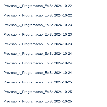
Previsao_x_Programacao_EolSol2024-10-22
Previsao_x_Programacao_EolSol2024-10-22
Previsao_x_Programacao_EolSol2024-10-23
Previsao_x_Programacao_EolSol2024-10-23
Previsao_x_Programacao_EolSol2024-10-23
Previsao_x_Programacao_EolSol2024-10-24
Previsao_x_Programacao_EolSol2024-10-24
Previsao_x_Programacao_EolSol2024-10-24
Previsao_x_Programacao_EolSol2024-10-25
Previsao_x_Programacao_EolSol2024-10-25
Previsao_x_Programacao_EolSol2024-10-25