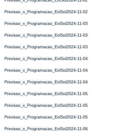
Previsao_x_Programacao_EolSol2024-11-02
Previsao_x_Programacao_EolSol2024-11-02
Previsao_x_Programacao_EolSol2024-11-03
Previsao_x_Programacao_EolSol2024-11-03
Previsao_x_Programacao_EolSol2024-11-03
Previsao_x_Programacao_EolSol2024-11-04
Previsao_x_Programacao_EolSol2024-11-04
Previsao_x_Programacao_EolSol2024-11-04
Previsao_x_Programacao_EolSol2024-11-05
Previsao_x_Programacao_EolSol2024-11-05
Previsao_x_Programacao_EolSol2024-11-05
Previsao_x_Programacao_EolSol2024-11-06