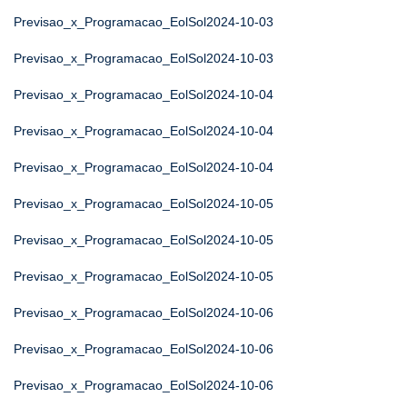
Previsao_x_Programacao_EolSol2024-10-03
Previsao_x_Programacao_EolSol2024-10-03
Previsao_x_Programacao_EolSol2024-10-04
Previsao_x_Programacao_EolSol2024-10-04
Previsao_x_Programacao_EolSol2024-10-04
Previsao_x_Programacao_EolSol2024-10-05
Previsao_x_Programacao_EolSol2024-10-05
Previsao_x_Programacao_EolSol2024-10-05
Previsao_x_Programacao_EolSol2024-10-06
Previsao_x_Programacao_EolSol2024-10-06
Previsao_x_Programacao_EolSol2024-10-06