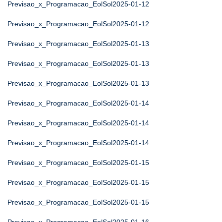
Previsao_x_Programacao_EolSol2025-01-12
Previsao_x_Programacao_EolSol2025-01-12
Previsao_x_Programacao_EolSol2025-01-13
Previsao_x_Programacao_EolSol2025-01-13
Previsao_x_Programacao_EolSol2025-01-13
Previsao_x_Programacao_EolSol2025-01-14
Previsao_x_Programacao_EolSol2025-01-14
Previsao_x_Programacao_EolSol2025-01-14
Previsao_x_Programacao_EolSol2025-01-15
Previsao_x_Programacao_EolSol2025-01-15
Previsao_x_Programacao_EolSol2025-01-15