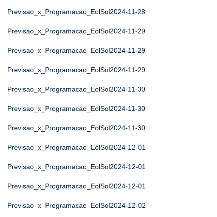
Previsao_x_Programacao_EolSol2024-11-28
Previsao_x_Programacao_EolSol2024-11-29
Previsao_x_Programacao_EolSol2024-11-29
Previsao_x_Programacao_EolSol2024-11-29
Previsao_x_Programacao_EolSol2024-11-30
Previsao_x_Programacao_EolSol2024-11-30
Previsao_x_Programacao_EolSol2024-11-30
Previsao_x_Programacao_EolSol2024-12-01
Previsao_x_Programacao_EolSol2024-12-01
Previsao_x_Programacao_EolSol2024-12-01
Previsao_x_Programacao_EolSol2024-12-02