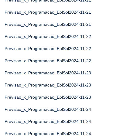
Previsao_x_Programacao_EolSol2024-11-21
Previsao_x_Programacao_EolSol2024-11-21
Previsao_x_Programacao_EolSol2024-11-21
Previsao_x_Programacao_EolSol2024-11-22
Previsao_x_Programacao_EolSol2024-11-22
Previsao_x_Programacao_EolSol2024-11-22
Previsao_x_Programacao_EolSol2024-11-23
Previsao_x_Programacao_EolSol2024-11-23
Previsao_x_Programacao_EolSol2024-11-23
Previsao_x_Programacao_EolSol2024-11-24
Previsao_x_Programacao_EolSol2024-11-24
Previsao_x_Programacao_EolSol2024-11-24