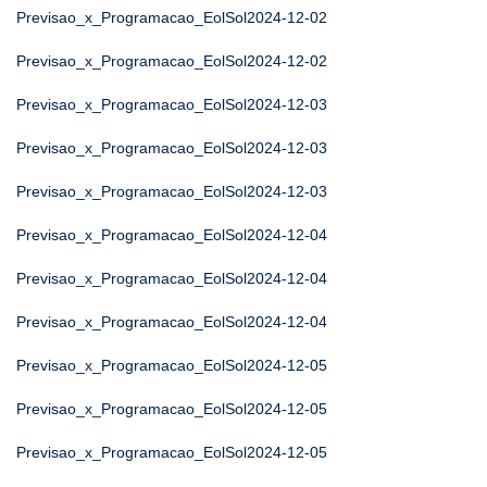
Previsao_x_Programacao_EolSol2024-12-02
Previsao_x_Programacao_EolSol2024-12-02
Previsao_x_Programacao_EolSol2024-12-03
Previsao_x_Programacao_EolSol2024-12-03
Previsao_x_Programacao_EolSol2024-12-03
Previsao_x_Programacao_EolSol2024-12-04
Previsao_x_Programacao_EolSol2024-12-04
Previsao_x_Programacao_EolSol2024-12-04
Previsao_x_Programacao_EolSol2024-12-05
Previsao_x_Programacao_EolSol2024-12-05
Previsao_x_Programacao_EolSol2024-12-05