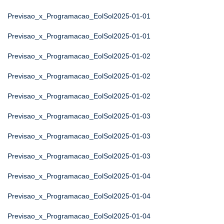
Previsao_x_Programacao_EolSol2025-01-01
Previsao_x_Programacao_EolSol2025-01-01
Previsao_x_Programacao_EolSol2025-01-02
Previsao_x_Programacao_EolSol2025-01-02
Previsao_x_Programacao_EolSol2025-01-02
Previsao_x_Programacao_EolSol2025-01-03
Previsao_x_Programacao_EolSol2025-01-03
Previsao_x_Programacao_EolSol2025-01-03
Previsao_x_Programacao_EolSol2025-01-04
Previsao_x_Programacao_EolSol2025-01-04
Previsao_x_Programacao_EolSol2025-01-04