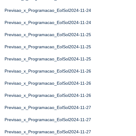
Previsao_x_Programacao_EolSol2024-11-24
Previsao_x_Programacao_EolSol2024-11-24
Previsao_x_Programacao_EolSol2024-11-25
Previsao_x_Programacao_EolSol2024-11-25
Previsao_x_Programacao_EolSol2024-11-25
Previsao_x_Programacao_EolSol2024-11-26
Previsao_x_Programacao_EolSol2024-11-26
Previsao_x_Programacao_EolSol2024-11-26
Previsao_x_Programacao_EolSol2024-11-27
Previsao_x_Programacao_EolSol2024-11-27
Previsao_x_Programacao_EolSol2024-11-27