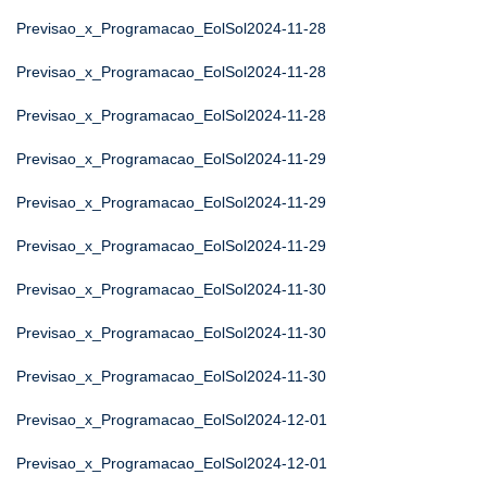
Previsao_x_Programacao_EolSol2024-11-28
Previsao_x_Programacao_EolSol2024-11-28
Previsao_x_Programacao_EolSol2024-11-28
Previsao_x_Programacao_EolSol2024-11-29
Previsao_x_Programacao_EolSol2024-11-29
Previsao_x_Programacao_EolSol2024-11-29
Previsao_x_Programacao_EolSol2024-11-30
Previsao_x_Programacao_EolSol2024-11-30
Previsao_x_Programacao_EolSol2024-11-30
Previsao_x_Programacao_EolSol2024-12-01
Previsao_x_Programacao_EolSol2024-12-01