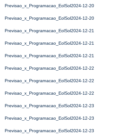
Previsao_x_Programacao_EolSol2024-12-20
Previsao_x_Programacao_EolSol2024-12-20
Previsao_x_Programacao_EolSol2024-12-21
Previsao_x_Programacao_EolSol2024-12-21
Previsao_x_Programacao_EolSol2024-12-21
Previsao_x_Programacao_EolSol2024-12-22
Previsao_x_Programacao_EolSol2024-12-22
Previsao_x_Programacao_EolSol2024-12-22
Previsao_x_Programacao_EolSol2024-12-23
Previsao_x_Programacao_EolSol2024-12-23
Previsao_x_Programacao_EolSol2024-12-23