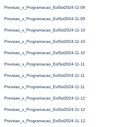
Previsao_x_Programacao_EolSol2024-11-09
Previsao_x_Programacao_EolSol2024-11-09
Previsao_x_Programacao_EolSol2024-11-10
Previsao_x_Programacao_EolSol2024-11-10
Previsao_x_Programacao_EolSol2024-11-10
Previsao_x_Programacao_EolSol2024-11-11
Previsao_x_Programacao_EolSol2024-11-11
Previsao_x_Programacao_EolSol2024-11-11
Previsao_x_Programacao_EolSol2024-11-12
Previsao_x_Programacao_EolSol2024-11-12
Previsao_x_Programacao_EolSol2024-11-12