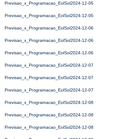
Previsao_x_Programacao_EolSol2024-12-05
Previsao_x_Programacao_EolSol2024-12-05
Previsao_x_Programacao_EolSol2024-12-06
Previsao_x_Programacao_EolSol2024-12-06
Previsao_x_Programacao_EolSol2024-12-06
Previsao_x_Programacao_EolSol2024-12-07
Previsao_x_Programacao_EolSol2024-12-07
Previsao_x_Programacao_EolSol2024-12-07
Previsao_x_Programacao_EolSol2024-12-08
Previsao_x_Programacao_EolSol2024-12-08
Previsao_x_Programacao_EolSol2024-12-08