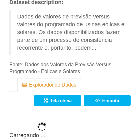
Dataset description:
Dados de valores de previsão versus
valores do programado de usinas eólicas e
solares. Os dados disponibilizados fazem
parte de um processo de consistência
recorrente e, portanto, podem...
Fonte:
Dados dos Valores da Previsão Versus
Programado - Eólicas e Solares
Explorador de Dados
Tela cheia
Embutir