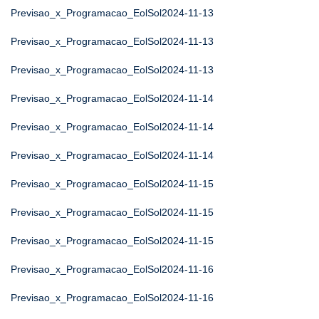
Previsao_x_Programacao_EolSol2024-11-13
Previsao_x_Programacao_EolSol2024-11-13
Previsao_x_Programacao_EolSol2024-11-13
Previsao_x_Programacao_EolSol2024-11-14
Previsao_x_Programacao_EolSol2024-11-14
Previsao_x_Programacao_EolSol2024-11-14
Previsao_x_Programacao_EolSol2024-11-15
Previsao_x_Programacao_EolSol2024-11-15
Previsao_x_Programacao_EolSol2024-11-15
Previsao_x_Programacao_EolSol2024-11-16
Previsao_x_Programacao_EolSol2024-11-16