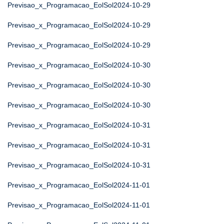
Previsao_x_Programacao_EolSol2024-10-29
Previsao_x_Programacao_EolSol2024-10-29
Previsao_x_Programacao_EolSol2024-10-29
Previsao_x_Programacao_EolSol2024-10-30
Previsao_x_Programacao_EolSol2024-10-30
Previsao_x_Programacao_EolSol2024-10-30
Previsao_x_Programacao_EolSol2024-10-31
Previsao_x_Programacao_EolSol2024-10-31
Previsao_x_Programacao_EolSol2024-10-31
Previsao_x_Programacao_EolSol2024-11-01
Previsao_x_Programacao_EolSol2024-11-01