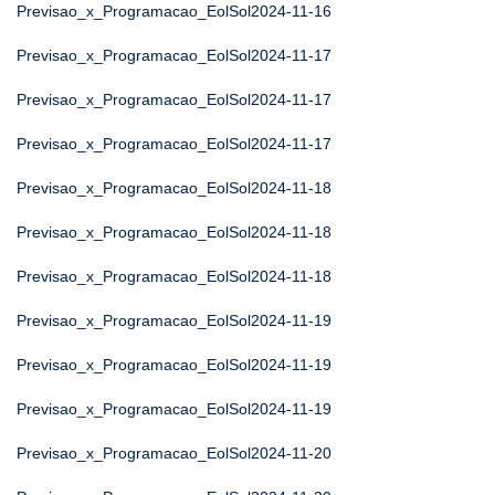
Previsao_x_Programacao_EolSol2024-11-16
Previsao_x_Programacao_EolSol2024-11-17
Previsao_x_Programacao_EolSol2024-11-17
Previsao_x_Programacao_EolSol2024-11-17
Previsao_x_Programacao_EolSol2024-11-18
Previsao_x_Programacao_EolSol2024-11-18
Previsao_x_Programacao_EolSol2024-11-18
Previsao_x_Programacao_EolSol2024-11-19
Previsao_x_Programacao_EolSol2024-11-19
Previsao_x_Programacao_EolSol2024-11-19
Previsao_x_Programacao_EolSol2024-11-20