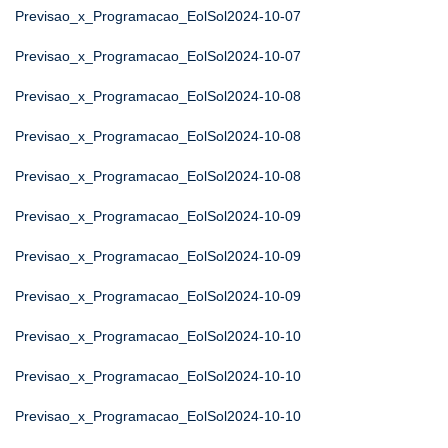
Previsao_x_Programacao_EolSol2024-10-07
Previsao_x_Programacao_EolSol2024-10-07
Previsao_x_Programacao_EolSol2024-10-08
Previsao_x_Programacao_EolSol2024-10-08
Previsao_x_Programacao_EolSol2024-10-08
Previsao_x_Programacao_EolSol2024-10-09
Previsao_x_Programacao_EolSol2024-10-09
Previsao_x_Programacao_EolSol2024-10-09
Previsao_x_Programacao_EolSol2024-10-10
Previsao_x_Programacao_EolSol2024-10-10
Previsao_x_Programacao_EolSol2024-10-10