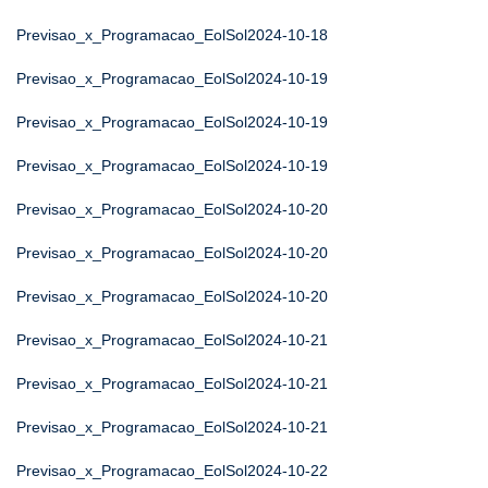
Previsao_x_Programacao_EolSol2024-10-18
Previsao_x_Programacao_EolSol2024-10-19
Previsao_x_Programacao_EolSol2024-10-19
Previsao_x_Programacao_EolSol2024-10-19
Previsao_x_Programacao_EolSol2024-10-20
Previsao_x_Programacao_EolSol2024-10-20
Previsao_x_Programacao_EolSol2024-10-20
Previsao_x_Programacao_EolSol2024-10-21
Previsao_x_Programacao_EolSol2024-10-21
Previsao_x_Programacao_EolSol2024-10-21
Previsao_x_Programacao_EolSol2024-10-22