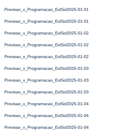
Previsao_x_Programacao_EolSol2025-01-01
Previsao_x_Programacao_EolSol2025-01-01
Previsao_x_Programacao_EolSol2025-01-02
Previsao_x_Programacao_EolSol2025-01-02
Previsao_x_Programacao_EolSol2025-01-02
Previsao_x_Programacao_EolSol2025-01-03
Previsao_x_Programacao_EolSol2025-01-03
Previsao_x_Programacao_EolSol2025-01-03
Previsao_x_Programacao_EolSol2025-01-04
Previsao_x_Programacao_EolSol2025-01-04
Previsao_x_Programacao_EolSol2025-01-04