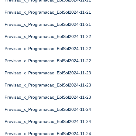
Previsao_x_Programacao_EolSol2024-11-21
Previsao_x_Programacao_EolSol2024-11-21
Previsao_x_Programacao_EolSol2024-11-21
Previsao_x_Programacao_EolSol2024-11-22
Previsao_x_Programacao_EolSol2024-11-22
Previsao_x_Programacao_EolSol2024-11-22
Previsao_x_Programacao_EolSol2024-11-23
Previsao_x_Programacao_EolSol2024-11-23
Previsao_x_Programacao_EolSol2024-11-23
Previsao_x_Programacao_EolSol2024-11-24
Previsao_x_Programacao_EolSol2024-11-24
Previsao_x_Programacao_EolSol2024-11-24