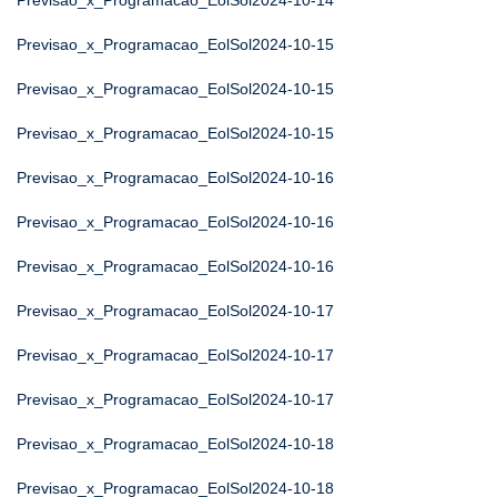
Previsao_x_Programacao_EolSol2024-10-14
Previsao_x_Programacao_EolSol2024-10-15
Previsao_x_Programacao_EolSol2024-10-15
Previsao_x_Programacao_EolSol2024-10-15
Previsao_x_Programacao_EolSol2024-10-16
Previsao_x_Programacao_EolSol2024-10-16
Previsao_x_Programacao_EolSol2024-10-16
Previsao_x_Programacao_EolSol2024-10-17
Previsao_x_Programacao_EolSol2024-10-17
Previsao_x_Programacao_EolSol2024-10-17
Previsao_x_Programacao_EolSol2024-10-18
Previsao_x_Programacao_EolSol2024-10-18