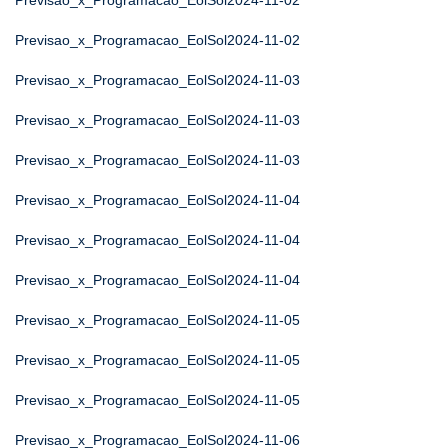
Previsao_x_Programacao_EolSol2024-11-02
Previsao_x_Programacao_EolSol2024-11-02
Previsao_x_Programacao_EolSol2024-11-03
Previsao_x_Programacao_EolSol2024-11-03
Previsao_x_Programacao_EolSol2024-11-03
Previsao_x_Programacao_EolSol2024-11-04
Previsao_x_Programacao_EolSol2024-11-04
Previsao_x_Programacao_EolSol2024-11-04
Previsao_x_Programacao_EolSol2024-11-05
Previsao_x_Programacao_EolSol2024-11-05
Previsao_x_Programacao_EolSol2024-11-05
Previsao_x_Programacao_EolSol2024-11-06