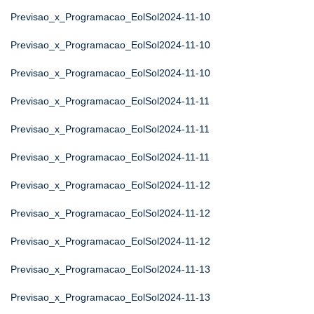
Previsao_x_Programacao_EolSol2024-11-10
Previsao_x_Programacao_EolSol2024-11-10
Previsao_x_Programacao_EolSol2024-11-10
Previsao_x_Programacao_EolSol2024-11-11
Previsao_x_Programacao_EolSol2024-11-11
Previsao_x_Programacao_EolSol2024-11-11
Previsao_x_Programacao_EolSol2024-11-12
Previsao_x_Programacao_EolSol2024-11-12
Previsao_x_Programacao_EolSol2024-11-12
Previsao_x_Programacao_EolSol2024-11-13
Previsao_x_Programacao_EolSol2024-11-13