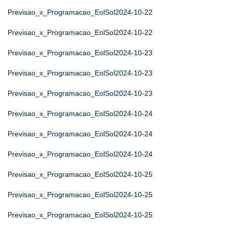
Previsao_x_Programacao_EolSol2024-10-22
Previsao_x_Programacao_EolSol2024-10-22
Previsao_x_Programacao_EolSol2024-10-23
Previsao_x_Programacao_EolSol2024-10-23
Previsao_x_Programacao_EolSol2024-10-23
Previsao_x_Programacao_EolSol2024-10-24
Previsao_x_Programacao_EolSol2024-10-24
Previsao_x_Programacao_EolSol2024-10-24
Previsao_x_Programacao_EolSol2024-10-25
Previsao_x_Programacao_EolSol2024-10-25
Previsao_x_Programacao_EolSol2024-10-25