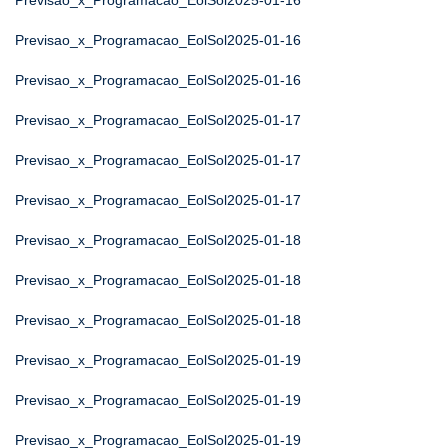
Previsao_x_Programacao_EolSol2025-01-16
Previsao_x_Programacao_EolSol2025-01-16
Previsao_x_Programacao_EolSol2025-01-16
Previsao_x_Programacao_EolSol2025-01-17
Previsao_x_Programacao_EolSol2025-01-17
Previsao_x_Programacao_EolSol2025-01-17
Previsao_x_Programacao_EolSol2025-01-18
Previsao_x_Programacao_EolSol2025-01-18
Previsao_x_Programacao_EolSol2025-01-18
Previsao_x_Programacao_EolSol2025-01-19
Previsao_x_Programacao_EolSol2025-01-19
Previsao_x_Programacao_EolSol2025-01-19