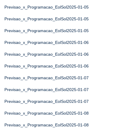
Previsao_x_Programacao_EolSol2025-01-05
Previsao_x_Programacao_EolSol2025-01-05
Previsao_x_Programacao_EolSol2025-01-05
Previsao_x_Programacao_EolSol2025-01-06
Previsao_x_Programacao_EolSol2025-01-06
Previsao_x_Programacao_EolSol2025-01-06
Previsao_x_Programacao_EolSol2025-01-07
Previsao_x_Programacao_EolSol2025-01-07
Previsao_x_Programacao_EolSol2025-01-07
Previsao_x_Programacao_EolSol2025-01-08
Previsao_x_Programacao_EolSol2025-01-08