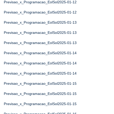
Previsao_x_Programacao_EolSol2025-01-12
Previsao_x_Programacao_EolSol2025-01-12
Previsao_x_Programacao_EolSol2025-01-13
Previsao_x_Programacao_EolSol2025-01-13
Previsao_x_Programacao_EolSol2025-01-13
Previsao_x_Programacao_EolSol2025-01-14
Previsao_x_Programacao_EolSol2025-01-14
Previsao_x_Programacao_EolSol2025-01-14
Previsao_x_Programacao_EolSol2025-01-15
Previsao_x_Programacao_EolSol2025-01-15
Previsao_x_Programacao_EolSol2025-01-15