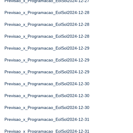
Previsao_x_Programacao_EolSol2024-12-27
Previsao_x_Programacao_EolSol2024-12-28
Previsao_x_Programacao_EolSol2024-12-28
Previsao_x_Programacao_EolSol2024-12-28
Previsao_x_Programacao_EolSol2024-12-29
Previsao_x_Programacao_EolSol2024-12-29
Previsao_x_Programacao_EolSol2024-12-29
Previsao_x_Programacao_EolSol2024-12-30
Previsao_x_Programacao_EolSol2024-12-30
Previsao_x_Programacao_EolSol2024-12-30
Previsao_x_Programacao_EolSol2024-12-31
Previsao_x_Programacao_EolSol2024-12-31