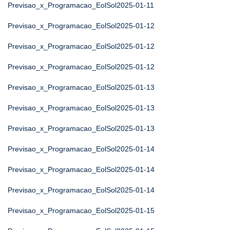
Previsao_x_Programacao_EolSol2025-01-11
Previsao_x_Programacao_EolSol2025-01-12
Previsao_x_Programacao_EolSol2025-01-12
Previsao_x_Programacao_EolSol2025-01-12
Previsao_x_Programacao_EolSol2025-01-13
Previsao_x_Programacao_EolSol2025-01-13
Previsao_x_Programacao_EolSol2025-01-13
Previsao_x_Programacao_EolSol2025-01-14
Previsao_x_Programacao_EolSol2025-01-14
Previsao_x_Programacao_EolSol2025-01-14
Previsao_x_Programacao_EolSol2025-01-15