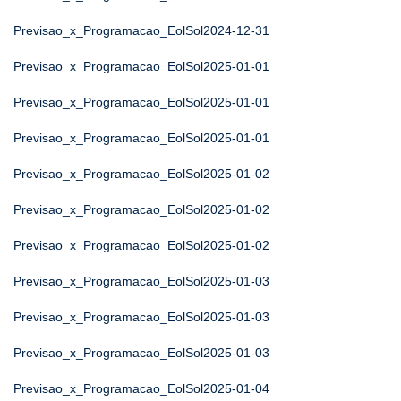
Previsao_x_Programacao_EolSol2024-12-31
Previsao_x_Programacao_EolSol2025-01-01
Previsao_x_Programacao_EolSol2025-01-01
Previsao_x_Programacao_EolSol2025-01-01
Previsao_x_Programacao_EolSol2025-01-02
Previsao_x_Programacao_EolSol2025-01-02
Previsao_x_Programacao_EolSol2025-01-02
Previsao_x_Programacao_EolSol2025-01-03
Previsao_x_Programacao_EolSol2025-01-03
Previsao_x_Programacao_EolSol2025-01-03
Previsao_x_Programacao_EolSol2025-01-04