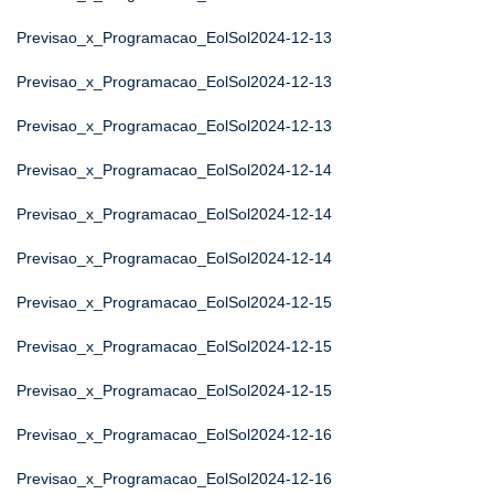
Previsao_x_Programacao_EolSol2024-12-13
Previsao_x_Programacao_EolSol2024-12-13
Previsao_x_Programacao_EolSol2024-12-13
Previsao_x_Programacao_EolSol2024-12-14
Previsao_x_Programacao_EolSol2024-12-14
Previsao_x_Programacao_EolSol2024-12-14
Previsao_x_Programacao_EolSol2024-12-15
Previsao_x_Programacao_EolSol2024-12-15
Previsao_x_Programacao_EolSol2024-12-15
Previsao_x_Programacao_EolSol2024-12-16
Previsao_x_Programacao_EolSol2024-12-16