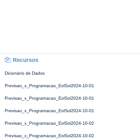
Recursos
Dicionário de Dados
Previsao_x_Programacao_EolSol2024-10-01
Previsao_x_Programacao_EolSol2024-10-01
Previsao_x_Programacao_EolSol2024-10-01
Previsao_x_Programacao_EolSol2024-10-02
Previsao_x_Programacao_EolSol2024-10-02