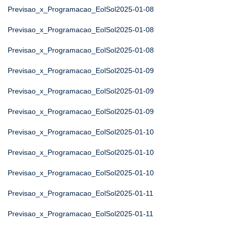
Previsao_x_Programacao_EolSol2025-01-08
Previsao_x_Programacao_EolSol2025-01-08
Previsao_x_Programacao_EolSol2025-01-08
Previsao_x_Programacao_EolSol2025-01-09
Previsao_x_Programacao_EolSol2025-01-09
Previsao_x_Programacao_EolSol2025-01-09
Previsao_x_Programacao_EolSol2025-01-10
Previsao_x_Programacao_EolSol2025-01-10
Previsao_x_Programacao_EolSol2025-01-10
Previsao_x_Programacao_EolSol2025-01-11
Previsao_x_Programacao_EolSol2025-01-11