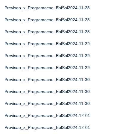
Previsao_x_Programacao_EolSol2024-11-28
Previsao_x_Programacao_EolSol2024-11-28
Previsao_x_Programacao_EolSol2024-11-28
Previsao_x_Programacao_EolSol2024-11-29
Previsao_x_Programacao_EolSol2024-11-29
Previsao_x_Programacao_EolSol2024-11-29
Previsao_x_Programacao_EolSol2024-11-30
Previsao_x_Programacao_EolSol2024-11-30
Previsao_x_Programacao_EolSol2024-11-30
Previsao_x_Programacao_EolSol2024-12-01
Previsao_x_Programacao_EolSol2024-12-01