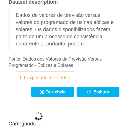
Dataset description:
Dados de valores de previsão versus
valores do programado de usinas eólicas e
solares. Os dados disponibilizados fazem
parte de um processo de consistência
recorrente e, portanto, podem...
Fonte:
Dados dos Valores da Previsão Versus
Programado - Eólicas e Solares
Explorador de Dados
Tela cheia
Embutir