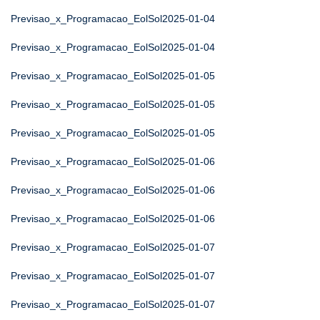
Previsao_x_Programacao_EolSol2025-01-04
Previsao_x_Programacao_EolSol2025-01-04
Previsao_x_Programacao_EolSol2025-01-05
Previsao_x_Programacao_EolSol2025-01-05
Previsao_x_Programacao_EolSol2025-01-05
Previsao_x_Programacao_EolSol2025-01-06
Previsao_x_Programacao_EolSol2025-01-06
Previsao_x_Programacao_EolSol2025-01-06
Previsao_x_Programacao_EolSol2025-01-07
Previsao_x_Programacao_EolSol2025-01-07
Previsao_x_Programacao_EolSol2025-01-07