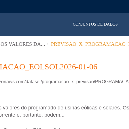
CONJUNTOS DE DADOS
OS VALORES DA...
PREVISAO_X_PROGRAMACAO_E
ACAO_EOLSOL2026-01-06
.amazonaws.com/dataset/programacao_x_previsao/PROGRAM
 valores do programado de usinas eólicas e solares. Os
rrente e, portanto, podem...