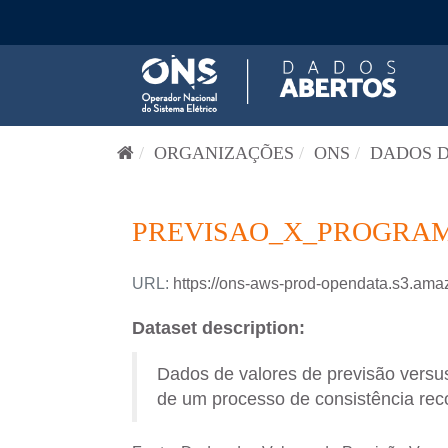
Pular para o conteúdo
ORGANIZAÇÕES
ONS
DADOS D
PREVISAO_X_PROGRAM
URL:
https://ons-aws-prod-opendata.s3
Dataset description:
Dados de valores de previsão versus
de um processo de consistência reco