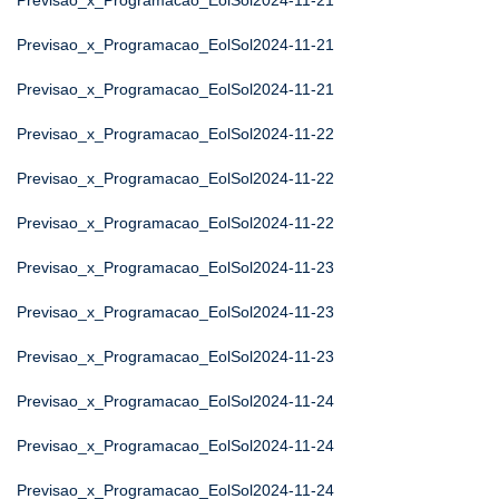
Previsao_x_Programacao_EolSol2024-11-21
Previsao_x_Programacao_EolSol2024-11-21
Previsao_x_Programacao_EolSol2024-11-21
Previsao_x_Programacao_EolSol2024-11-22
Previsao_x_Programacao_EolSol2024-11-22
Previsao_x_Programacao_EolSol2024-11-22
Previsao_x_Programacao_EolSol2024-11-23
Previsao_x_Programacao_EolSol2024-11-23
Previsao_x_Programacao_EolSol2024-11-23
Previsao_x_Programacao_EolSol2024-11-24
Previsao_x_Programacao_EolSol2024-11-24
Previsao_x_Programacao_EolSol2024-11-24