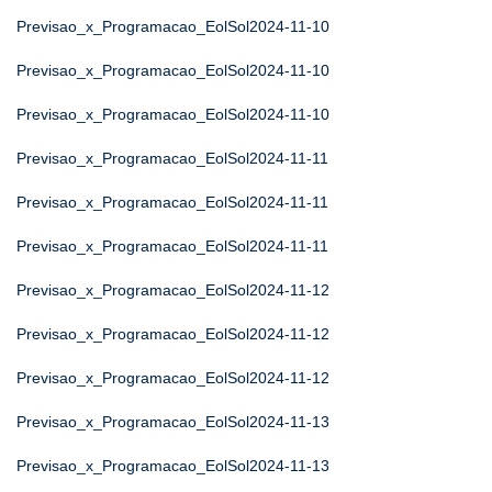
Previsao_x_Programacao_EolSol2024-11-10
Previsao_x_Programacao_EolSol2024-11-10
Previsao_x_Programacao_EolSol2024-11-10
Previsao_x_Programacao_EolSol2024-11-11
Previsao_x_Programacao_EolSol2024-11-11
Previsao_x_Programacao_EolSol2024-11-11
Previsao_x_Programacao_EolSol2024-11-12
Previsao_x_Programacao_EolSol2024-11-12
Previsao_x_Programacao_EolSol2024-11-12
Previsao_x_Programacao_EolSol2024-11-13
Previsao_x_Programacao_EolSol2024-11-13