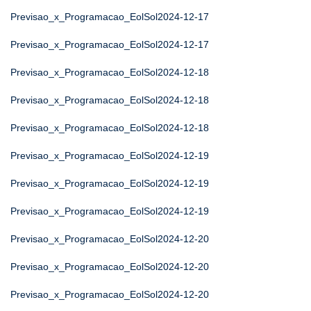
Previsao_x_Programacao_EolSol2024-12-17
Previsao_x_Programacao_EolSol2024-12-17
Previsao_x_Programacao_EolSol2024-12-18
Previsao_x_Programacao_EolSol2024-12-18
Previsao_x_Programacao_EolSol2024-12-18
Previsao_x_Programacao_EolSol2024-12-19
Previsao_x_Programacao_EolSol2024-12-19
Previsao_x_Programacao_EolSol2024-12-19
Previsao_x_Programacao_EolSol2024-12-20
Previsao_x_Programacao_EolSol2024-12-20
Previsao_x_Programacao_EolSol2024-12-20