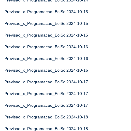
Previsao_x_Programacao_EolSol2024-10-14
Previsao_x_Programacao_EolSol2024-10-15
Previsao_x_Programacao_EolSol2024-10-15
Previsao_x_Programacao_EolSol2024-10-15
Previsao_x_Programacao_EolSol2024-10-16
Previsao_x_Programacao_EolSol2024-10-16
Previsao_x_Programacao_EolSol2024-10-16
Previsao_x_Programacao_EolSol2024-10-17
Previsao_x_Programacao_EolSol2024-10-17
Previsao_x_Programacao_EolSol2024-10-17
Previsao_x_Programacao_EolSol2024-10-18
Previsao_x_Programacao_EolSol2024-10-18