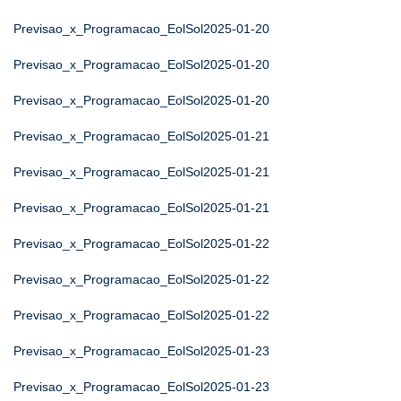
Previsao_x_Programacao_EolSol2025-01-20
Previsao_x_Programacao_EolSol2025-01-20
Previsao_x_Programacao_EolSol2025-01-20
Previsao_x_Programacao_EolSol2025-01-21
Previsao_x_Programacao_EolSol2025-01-21
Previsao_x_Programacao_EolSol2025-01-21
Previsao_x_Programacao_EolSol2025-01-22
Previsao_x_Programacao_EolSol2025-01-22
Previsao_x_Programacao_EolSol2025-01-22
Previsao_x_Programacao_EolSol2025-01-23
Previsao_x_Programacao_EolSol2025-01-23