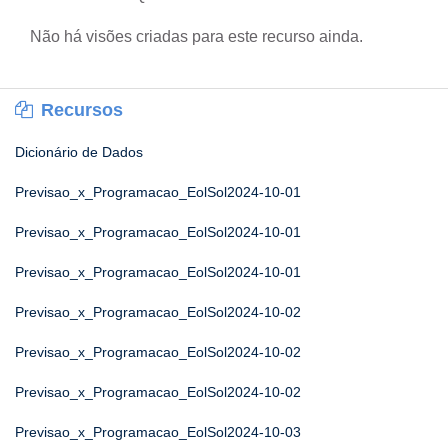
Não há visões criadas para este recurso ainda.
Recursos
Dicionário de Dados
Previsao_x_Programacao_EolSol2024-10-01
Previsao_x_Programacao_EolSol2024-10-01
Previsao_x_Programacao_EolSol2024-10-01
Previsao_x_Programacao_EolSol2024-10-02
Previsao_x_Programacao_EolSol2024-10-02
Previsao_x_Programacao_EolSol2024-10-02
Previsao_x_Programacao_EolSol2024-10-03