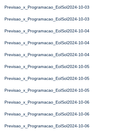
Previsao_x_Programacao_EolSol2024-10-03
Previsao_x_Programacao_EolSol2024-10-03
Previsao_x_Programacao_EolSol2024-10-04
Previsao_x_Programacao_EolSol2024-10-04
Previsao_x_Programacao_EolSol2024-10-04
Previsao_x_Programacao_EolSol2024-10-05
Previsao_x_Programacao_EolSol2024-10-05
Previsao_x_Programacao_EolSol2024-10-05
Previsao_x_Programacao_EolSol2024-10-06
Previsao_x_Programacao_EolSol2024-10-06
Previsao_x_Programacao_EolSol2024-10-06