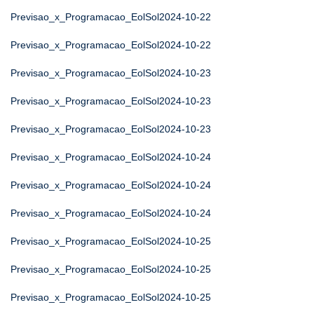
Previsao_x_Programacao_EolSol2024-10-22
Previsao_x_Programacao_EolSol2024-10-22
Previsao_x_Programacao_EolSol2024-10-23
Previsao_x_Programacao_EolSol2024-10-23
Previsao_x_Programacao_EolSol2024-10-23
Previsao_x_Programacao_EolSol2024-10-24
Previsao_x_Programacao_EolSol2024-10-24
Previsao_x_Programacao_EolSol2024-10-24
Previsao_x_Programacao_EolSol2024-10-25
Previsao_x_Programacao_EolSol2024-10-25
Previsao_x_Programacao_EolSol2024-10-25