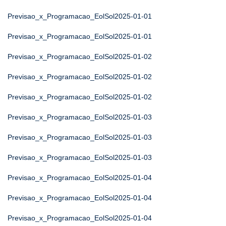
Previsao_x_Programacao_EolSol2025-01-01
Previsao_x_Programacao_EolSol2025-01-01
Previsao_x_Programacao_EolSol2025-01-02
Previsao_x_Programacao_EolSol2025-01-02
Previsao_x_Programacao_EolSol2025-01-02
Previsao_x_Programacao_EolSol2025-01-03
Previsao_x_Programacao_EolSol2025-01-03
Previsao_x_Programacao_EolSol2025-01-03
Previsao_x_Programacao_EolSol2025-01-04
Previsao_x_Programacao_EolSol2025-01-04
Previsao_x_Programacao_EolSol2025-01-04