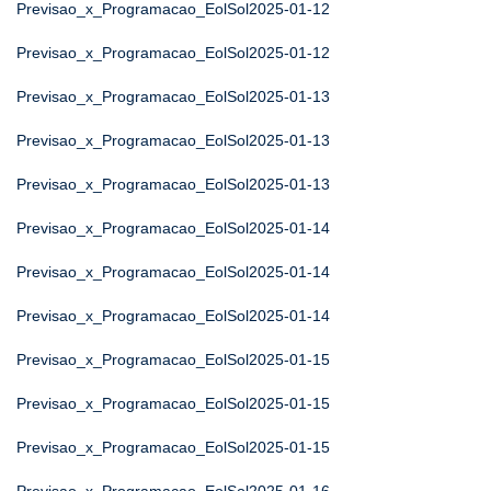
Previsao_x_Programacao_EolSol2025-01-12
Previsao_x_Programacao_EolSol2025-01-12
Previsao_x_Programacao_EolSol2025-01-13
Previsao_x_Programacao_EolSol2025-01-13
Previsao_x_Programacao_EolSol2025-01-13
Previsao_x_Programacao_EolSol2025-01-14
Previsao_x_Programacao_EolSol2025-01-14
Previsao_x_Programacao_EolSol2025-01-14
Previsao_x_Programacao_EolSol2025-01-15
Previsao_x_Programacao_EolSol2025-01-15
Previsao_x_Programacao_EolSol2025-01-15