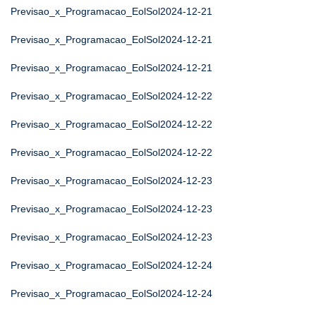
Previsao_x_Programacao_EolSol2024-12-21
Previsao_x_Programacao_EolSol2024-12-21
Previsao_x_Programacao_EolSol2024-12-21
Previsao_x_Programacao_EolSol2024-12-22
Previsao_x_Programacao_EolSol2024-12-22
Previsao_x_Programacao_EolSol2024-12-22
Previsao_x_Programacao_EolSol2024-12-23
Previsao_x_Programacao_EolSol2024-12-23
Previsao_x_Programacao_EolSol2024-12-23
Previsao_x_Programacao_EolSol2024-12-24
Previsao_x_Programacao_EolSol2024-12-24