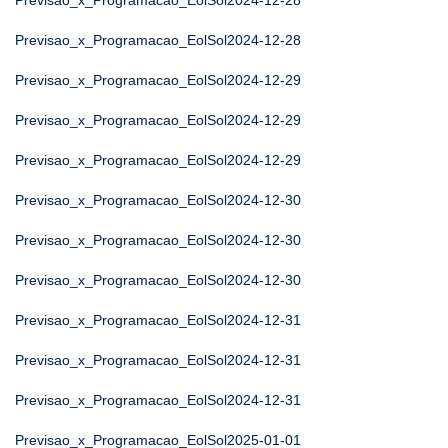
Previsao_x_Programacao_EolSol2024-12-28
Previsao_x_Programacao_EolSol2024-12-28
Previsao_x_Programacao_EolSol2024-12-29
Previsao_x_Programacao_EolSol2024-12-29
Previsao_x_Programacao_EolSol2024-12-29
Previsao_x_Programacao_EolSol2024-12-30
Previsao_x_Programacao_EolSol2024-12-30
Previsao_x_Programacao_EolSol2024-12-30
Previsao_x_Programacao_EolSol2024-12-31
Previsao_x_Programacao_EolSol2024-12-31
Previsao_x_Programacao_EolSol2024-12-31
Previsao_x_Programacao_EolSol2025-01-01