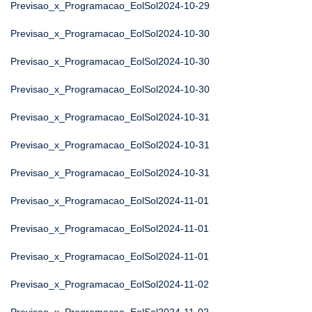
Previsao_x_Programacao_EolSol2024-10-29
Previsao_x_Programacao_EolSol2024-10-30
Previsao_x_Programacao_EolSol2024-10-30
Previsao_x_Programacao_EolSol2024-10-30
Previsao_x_Programacao_EolSol2024-10-31
Previsao_x_Programacao_EolSol2024-10-31
Previsao_x_Programacao_EolSol2024-10-31
Previsao_x_Programacao_EolSol2024-11-01
Previsao_x_Programacao_EolSol2024-11-01
Previsao_x_Programacao_EolSol2024-11-01
Previsao_x_Programacao_EolSol2024-11-02