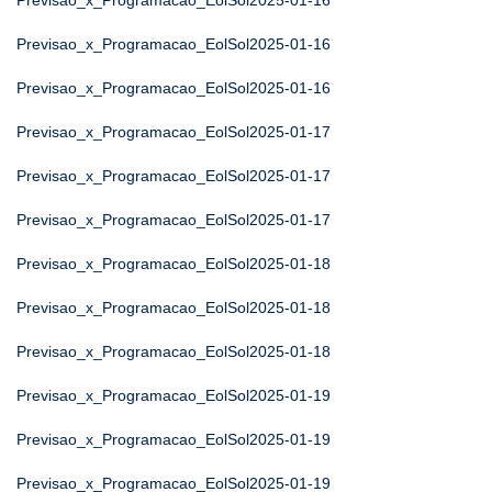
Previsao_x_Programacao_EolSol2025-01-16
Previsao_x_Programacao_EolSol2025-01-16
Previsao_x_Programacao_EolSol2025-01-16
Previsao_x_Programacao_EolSol2025-01-17
Previsao_x_Programacao_EolSol2025-01-17
Previsao_x_Programacao_EolSol2025-01-17
Previsao_x_Programacao_EolSol2025-01-18
Previsao_x_Programacao_EolSol2025-01-18
Previsao_x_Programacao_EolSol2025-01-18
Previsao_x_Programacao_EolSol2025-01-19
Previsao_x_Programacao_EolSol2025-01-19
Previsao_x_Programacao_EolSol2025-01-19