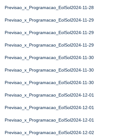
Previsao_x_Programacao_EolSol2024-11-28
Previsao_x_Programacao_EolSol2024-11-29
Previsao_x_Programacao_EolSol2024-11-29
Previsao_x_Programacao_EolSol2024-11-29
Previsao_x_Programacao_EolSol2024-11-30
Previsao_x_Programacao_EolSol2024-11-30
Previsao_x_Programacao_EolSol2024-11-30
Previsao_x_Programacao_EolSol2024-12-01
Previsao_x_Programacao_EolSol2024-12-01
Previsao_x_Programacao_EolSol2024-12-01
Previsao_x_Programacao_EolSol2024-12-02