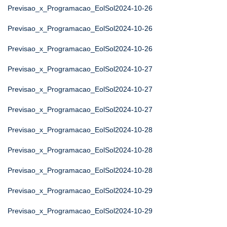
Previsao_x_Programacao_EolSol2024-10-26
Previsao_x_Programacao_EolSol2024-10-26
Previsao_x_Programacao_EolSol2024-10-26
Previsao_x_Programacao_EolSol2024-10-27
Previsao_x_Programacao_EolSol2024-10-27
Previsao_x_Programacao_EolSol2024-10-27
Previsao_x_Programacao_EolSol2024-10-28
Previsao_x_Programacao_EolSol2024-10-28
Previsao_x_Programacao_EolSol2024-10-28
Previsao_x_Programacao_EolSol2024-10-29
Previsao_x_Programacao_EolSol2024-10-29