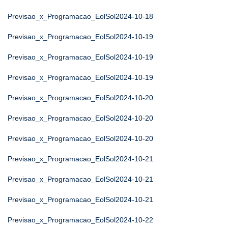
Previsao_x_Programacao_EolSol2024-10-18
Previsao_x_Programacao_EolSol2024-10-19
Previsao_x_Programacao_EolSol2024-10-19
Previsao_x_Programacao_EolSol2024-10-19
Previsao_x_Programacao_EolSol2024-10-20
Previsao_x_Programacao_EolSol2024-10-20
Previsao_x_Programacao_EolSol2024-10-20
Previsao_x_Programacao_EolSol2024-10-21
Previsao_x_Programacao_EolSol2024-10-21
Previsao_x_Programacao_EolSol2024-10-21
Previsao_x_Programacao_EolSol2024-10-22