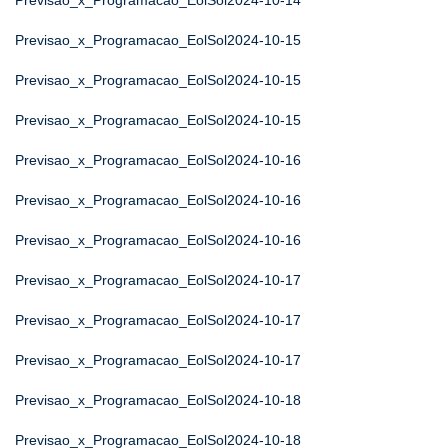
Previsao_x_Programacao_EolSol2024-10-14
Previsao_x_Programacao_EolSol2024-10-15
Previsao_x_Programacao_EolSol2024-10-15
Previsao_x_Programacao_EolSol2024-10-15
Previsao_x_Programacao_EolSol2024-10-16
Previsao_x_Programacao_EolSol2024-10-16
Previsao_x_Programacao_EolSol2024-10-16
Previsao_x_Programacao_EolSol2024-10-17
Previsao_x_Programacao_EolSol2024-10-17
Previsao_x_Programacao_EolSol2024-10-17
Previsao_x_Programacao_EolSol2024-10-18
Previsao_x_Programacao_EolSol2024-10-18