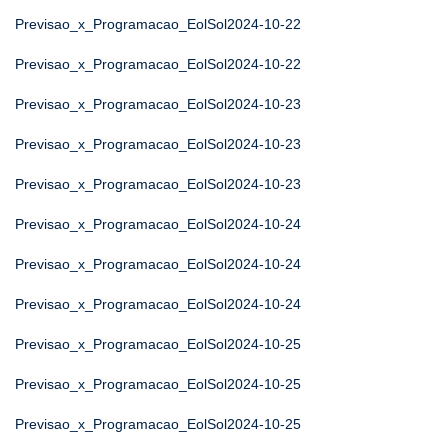
Previsao_x_Programacao_EolSol2024-10-22
Previsao_x_Programacao_EolSol2024-10-22
Previsao_x_Programacao_EolSol2024-10-23
Previsao_x_Programacao_EolSol2024-10-23
Previsao_x_Programacao_EolSol2024-10-23
Previsao_x_Programacao_EolSol2024-10-24
Previsao_x_Programacao_EolSol2024-10-24
Previsao_x_Programacao_EolSol2024-10-24
Previsao_x_Programacao_EolSol2024-10-25
Previsao_x_Programacao_EolSol2024-10-25
Previsao_x_Programacao_EolSol2024-10-25