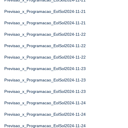
Previsao_x_Programacao_EolSol2024-11-21
Previsao_x_Programacao_EolSol2024-11-21
Previsao_x_Programacao_EolSol2024-11-21
Previsao_x_Programacao_EolSol2024-11-22
Previsao_x_Programacao_EolSol2024-11-22
Previsao_x_Programacao_EolSol2024-11-22
Previsao_x_Programacao_EolSol2024-11-23
Previsao_x_Programacao_EolSol2024-11-23
Previsao_x_Programacao_EolSol2024-11-23
Previsao_x_Programacao_EolSol2024-11-24
Previsao_x_Programacao_EolSol2024-11-24
Previsao_x_Programacao_EolSol2024-11-24