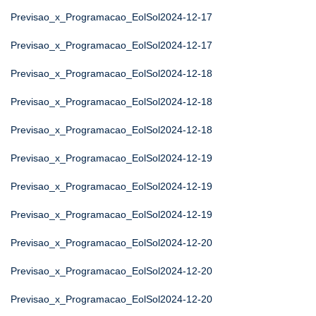
Previsao_x_Programacao_EolSol2024-12-17
Previsao_x_Programacao_EolSol2024-12-17
Previsao_x_Programacao_EolSol2024-12-18
Previsao_x_Programacao_EolSol2024-12-18
Previsao_x_Programacao_EolSol2024-12-18
Previsao_x_Programacao_EolSol2024-12-19
Previsao_x_Programacao_EolSol2024-12-19
Previsao_x_Programacao_EolSol2024-12-19
Previsao_x_Programacao_EolSol2024-12-20
Previsao_x_Programacao_EolSol2024-12-20
Previsao_x_Programacao_EolSol2024-12-20