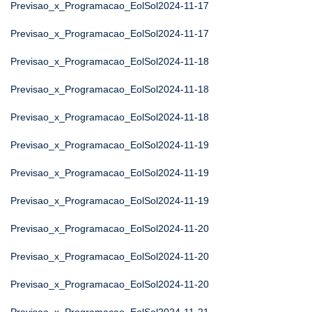
Previsao_x_Programacao_EolSol2024-11-17
Previsao_x_Programacao_EolSol2024-11-17
Previsao_x_Programacao_EolSol2024-11-18
Previsao_x_Programacao_EolSol2024-11-18
Previsao_x_Programacao_EolSol2024-11-18
Previsao_x_Programacao_EolSol2024-11-19
Previsao_x_Programacao_EolSol2024-11-19
Previsao_x_Programacao_EolSol2024-11-19
Previsao_x_Programacao_EolSol2024-11-20
Previsao_x_Programacao_EolSol2024-11-20
Previsao_x_Programacao_EolSol2024-11-20