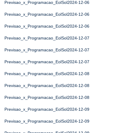
Previsao_x_Programacao_EolSol2024-12-06
Previsao_x_Programacao_EolSol2024-12-06
Previsao_x_Programacao_EolSol2024-12-06
Previsao_x_Programacao_EolSol2024-12-07
Previsao_x_Programacao_EolSol2024-12-07
Previsao_x_Programacao_EolSol2024-12-07
Previsao_x_Programacao_EolSol2024-12-08
Previsao_x_Programacao_EolSol2024-12-08
Previsao_x_Programacao_EolSol2024-12-08
Previsao_x_Programacao_EolSol2024-12-09
Previsao_x_Programacao_EolSol2024-12-09