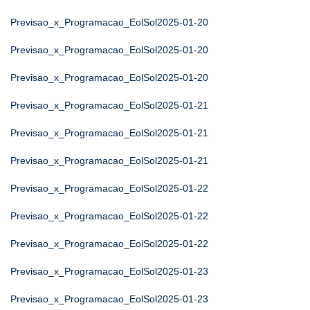
Previsao_x_Programacao_EolSol2025-01-20
Previsao_x_Programacao_EolSol2025-01-20
Previsao_x_Programacao_EolSol2025-01-20
Previsao_x_Programacao_EolSol2025-01-21
Previsao_x_Programacao_EolSol2025-01-21
Previsao_x_Programacao_EolSol2025-01-21
Previsao_x_Programacao_EolSol2025-01-22
Previsao_x_Programacao_EolSol2025-01-22
Previsao_x_Programacao_EolSol2025-01-22
Previsao_x_Programacao_EolSol2025-01-23
Previsao_x_Programacao_EolSol2025-01-23