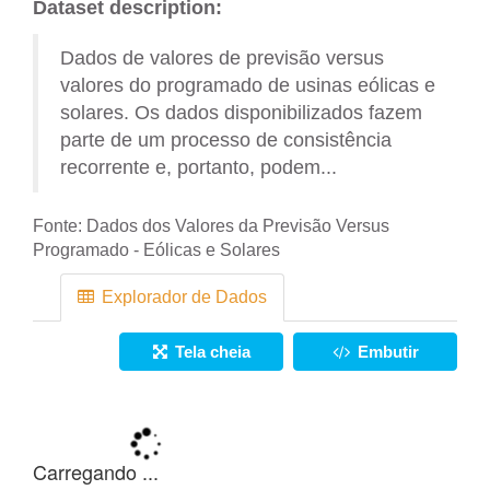
Dataset description:
Dados de valores de previsão versus
valores do programado de usinas eólicas e
solares. Os dados disponibilizados fazem
parte de um processo de consistência
recorrente e, portanto, podem...
Fonte:
Dados dos Valores da Previsão Versus
Programado - Eólicas e Solares
Explorador de Dados
Tela cheia
Embutir