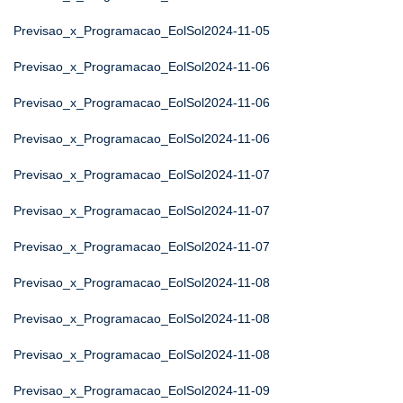
Previsao_x_Programacao_EolSol2024-11-05
Previsao_x_Programacao_EolSol2024-11-06
Previsao_x_Programacao_EolSol2024-11-06
Previsao_x_Programacao_EolSol2024-11-06
Previsao_x_Programacao_EolSol2024-11-07
Previsao_x_Programacao_EolSol2024-11-07
Previsao_x_Programacao_EolSol2024-11-07
Previsao_x_Programacao_EolSol2024-11-08
Previsao_x_Programacao_EolSol2024-11-08
Previsao_x_Programacao_EolSol2024-11-08
Previsao_x_Programacao_EolSol2024-11-09