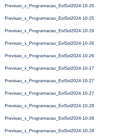
Previsao_x_Programacao_EolSol2024-10-25
Previsao_x_Programacao_EolSol2024-10-25
Previsao_x_Programacao_EolSol2024-10-26
Previsao_x_Programacao_EolSol2024-10-26
Previsao_x_Programacao_EolSol2024-10-26
Previsao_x_Programacao_EolSol2024-10-27
Previsao_x_Programacao_EolSol2024-10-27
Previsao_x_Programacao_EolSol2024-10-27
Previsao_x_Programacao_EolSol2024-10-28
Previsao_x_Programacao_EolSol2024-10-28
Previsao_x_Programacao_EolSol2024-10-28