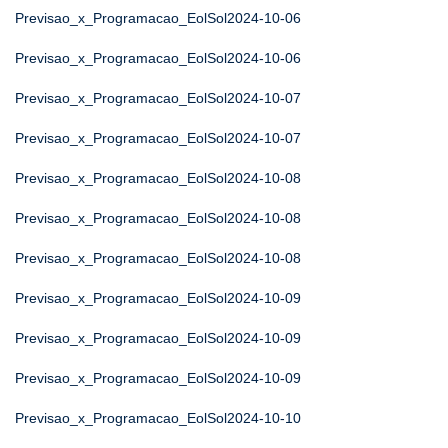
Previsao_x_Programacao_EolSol2024-10-06
Previsao_x_Programacao_EolSol2024-10-06
Previsao_x_Programacao_EolSol2024-10-07
Previsao_x_Programacao_EolSol2024-10-07
Previsao_x_Programacao_EolSol2024-10-08
Previsao_x_Programacao_EolSol2024-10-08
Previsao_x_Programacao_EolSol2024-10-08
Previsao_x_Programacao_EolSol2024-10-09
Previsao_x_Programacao_EolSol2024-10-09
Previsao_x_Programacao_EolSol2024-10-09
Previsao_x_Programacao_EolSol2024-10-10