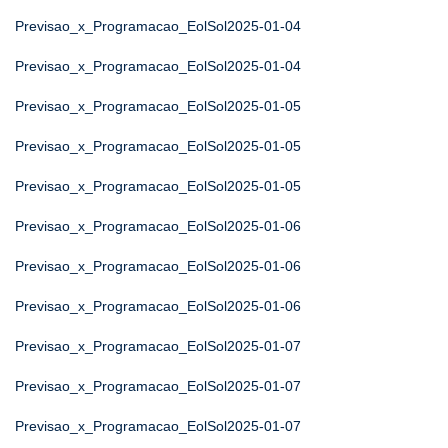
Previsao_x_Programacao_EolSol2025-01-04
Previsao_x_Programacao_EolSol2025-01-04
Previsao_x_Programacao_EolSol2025-01-05
Previsao_x_Programacao_EolSol2025-01-05
Previsao_x_Programacao_EolSol2025-01-05
Previsao_x_Programacao_EolSol2025-01-06
Previsao_x_Programacao_EolSol2025-01-06
Previsao_x_Programacao_EolSol2025-01-06
Previsao_x_Programacao_EolSol2025-01-07
Previsao_x_Programacao_EolSol2025-01-07
Previsao_x_Programacao_EolSol2025-01-07