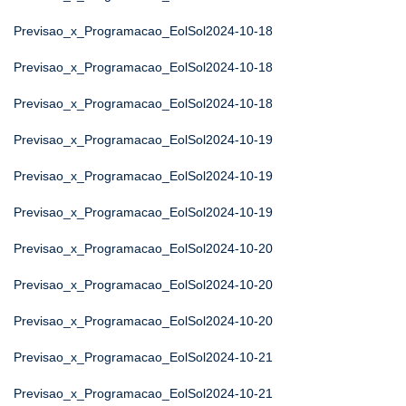
Previsao_x_Programacao_EolSol2024-10-18
Previsao_x_Programacao_EolSol2024-10-18
Previsao_x_Programacao_EolSol2024-10-18
Previsao_x_Programacao_EolSol2024-10-19
Previsao_x_Programacao_EolSol2024-10-19
Previsao_x_Programacao_EolSol2024-10-19
Previsao_x_Programacao_EolSol2024-10-20
Previsao_x_Programacao_EolSol2024-10-20
Previsao_x_Programacao_EolSol2024-10-20
Previsao_x_Programacao_EolSol2024-10-21
Previsao_x_Programacao_EolSol2024-10-21