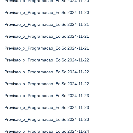
Previsao_x_Programacao_EolSol2024-11-20
Previsao_x_Programacao_EolSol2024-11-20
Previsao_x_Programacao_EolSol2024-11-21
Previsao_x_Programacao_EolSol2024-11-21
Previsao_x_Programacao_EolSol2024-11-21
Previsao_x_Programacao_EolSol2024-11-22
Previsao_x_Programacao_EolSol2024-11-22
Previsao_x_Programacao_EolSol2024-11-22
Previsao_x_Programacao_EolSol2024-11-23
Previsao_x_Programacao_EolSol2024-11-23
Previsao_x_Programacao_EolSol2024-11-23
Previsao_x_Programacao_EolSol2024-11-24