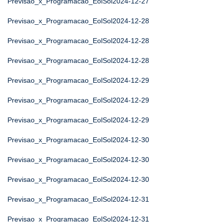
Previsao_x_Programacao_EolSol2024-12-27
Previsao_x_Programacao_EolSol2024-12-28
Previsao_x_Programacao_EolSol2024-12-28
Previsao_x_Programacao_EolSol2024-12-28
Previsao_x_Programacao_EolSol2024-12-29
Previsao_x_Programacao_EolSol2024-12-29
Previsao_x_Programacao_EolSol2024-12-29
Previsao_x_Programacao_EolSol2024-12-30
Previsao_x_Programacao_EolSol2024-12-30
Previsao_x_Programacao_EolSol2024-12-30
Previsao_x_Programacao_EolSol2024-12-31
Previsao_x_Programacao_EolSol2024-12-31