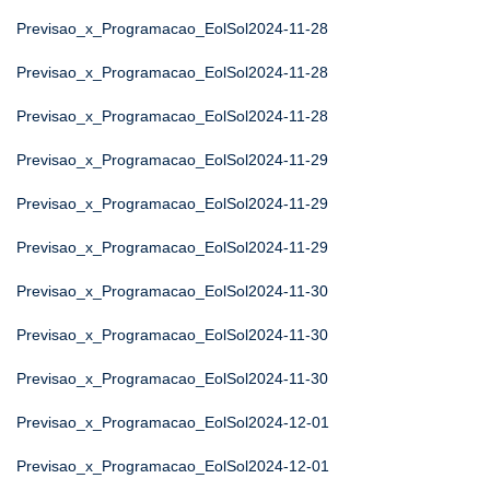
Previsao_x_Programacao_EolSol2024-11-28
Previsao_x_Programacao_EolSol2024-11-28
Previsao_x_Programacao_EolSol2024-11-28
Previsao_x_Programacao_EolSol2024-11-29
Previsao_x_Programacao_EolSol2024-11-29
Previsao_x_Programacao_EolSol2024-11-29
Previsao_x_Programacao_EolSol2024-11-30
Previsao_x_Programacao_EolSol2024-11-30
Previsao_x_Programacao_EolSol2024-11-30
Previsao_x_Programacao_EolSol2024-12-01
Previsao_x_Programacao_EolSol2024-12-01