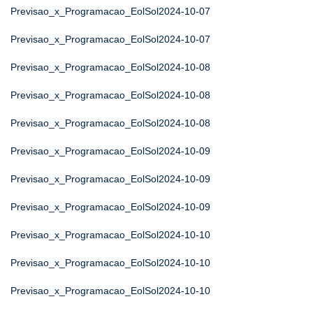
Previsao_x_Programacao_EolSol2024-10-07
Previsao_x_Programacao_EolSol2024-10-07
Previsao_x_Programacao_EolSol2024-10-08
Previsao_x_Programacao_EolSol2024-10-08
Previsao_x_Programacao_EolSol2024-10-08
Previsao_x_Programacao_EolSol2024-10-09
Previsao_x_Programacao_EolSol2024-10-09
Previsao_x_Programacao_EolSol2024-10-09
Previsao_x_Programacao_EolSol2024-10-10
Previsao_x_Programacao_EolSol2024-10-10
Previsao_x_Programacao_EolSol2024-10-10