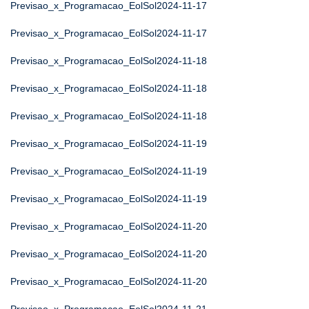
Previsao_x_Programacao_EolSol2024-11-17
Previsao_x_Programacao_EolSol2024-11-17
Previsao_x_Programacao_EolSol2024-11-18
Previsao_x_Programacao_EolSol2024-11-18
Previsao_x_Programacao_EolSol2024-11-18
Previsao_x_Programacao_EolSol2024-11-19
Previsao_x_Programacao_EolSol2024-11-19
Previsao_x_Programacao_EolSol2024-11-19
Previsao_x_Programacao_EolSol2024-11-20
Previsao_x_Programacao_EolSol2024-11-20
Previsao_x_Programacao_EolSol2024-11-20