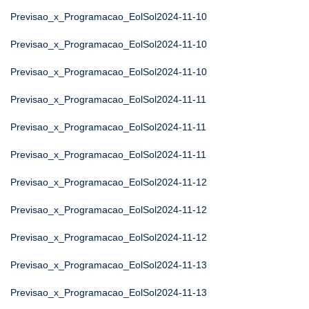
Previsao_x_Programacao_EolSol2024-11-10
Previsao_x_Programacao_EolSol2024-11-10
Previsao_x_Programacao_EolSol2024-11-10
Previsao_x_Programacao_EolSol2024-11-11
Previsao_x_Programacao_EolSol2024-11-11
Previsao_x_Programacao_EolSol2024-11-11
Previsao_x_Programacao_EolSol2024-11-12
Previsao_x_Programacao_EolSol2024-11-12
Previsao_x_Programacao_EolSol2024-11-12
Previsao_x_Programacao_EolSol2024-11-13
Previsao_x_Programacao_EolSol2024-11-13