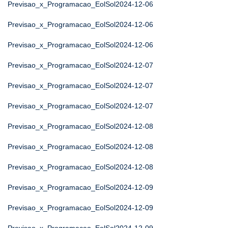
Previsao_x_Programacao_EolSol2024-12-06
Previsao_x_Programacao_EolSol2024-12-06
Previsao_x_Programacao_EolSol2024-12-06
Previsao_x_Programacao_EolSol2024-12-07
Previsao_x_Programacao_EolSol2024-12-07
Previsao_x_Programacao_EolSol2024-12-07
Previsao_x_Programacao_EolSol2024-12-08
Previsao_x_Programacao_EolSol2024-12-08
Previsao_x_Programacao_EolSol2024-12-08
Previsao_x_Programacao_EolSol2024-12-09
Previsao_x_Programacao_EolSol2024-12-09