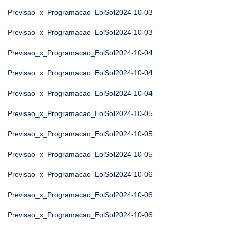
Previsao_x_Programacao_EolSol2024-10-03
Previsao_x_Programacao_EolSol2024-10-03
Previsao_x_Programacao_EolSol2024-10-04
Previsao_x_Programacao_EolSol2024-10-04
Previsao_x_Programacao_EolSol2024-10-04
Previsao_x_Programacao_EolSol2024-10-05
Previsao_x_Programacao_EolSol2024-10-05
Previsao_x_Programacao_EolSol2024-10-05
Previsao_x_Programacao_EolSol2024-10-06
Previsao_x_Programacao_EolSol2024-10-06
Previsao_x_Programacao_EolSol2024-10-06