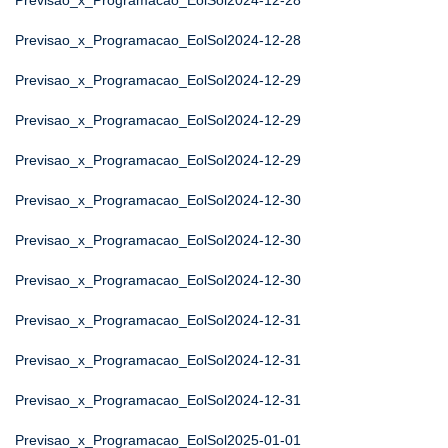
Previsao_x_Programacao_EolSol2024-12-28
Previsao_x_Programacao_EolSol2024-12-28
Previsao_x_Programacao_EolSol2024-12-29
Previsao_x_Programacao_EolSol2024-12-29
Previsao_x_Programacao_EolSol2024-12-29
Previsao_x_Programacao_EolSol2024-12-30
Previsao_x_Programacao_EolSol2024-12-30
Previsao_x_Programacao_EolSol2024-12-30
Previsao_x_Programacao_EolSol2024-12-31
Previsao_x_Programacao_EolSol2024-12-31
Previsao_x_Programacao_EolSol2024-12-31
Previsao_x_Programacao_EolSol2025-01-01