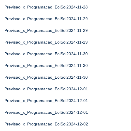
Previsao_x_Programacao_EolSol2024-11-28
Previsao_x_Programacao_EolSol2024-11-29
Previsao_x_Programacao_EolSol2024-11-29
Previsao_x_Programacao_EolSol2024-11-29
Previsao_x_Programacao_EolSol2024-11-30
Previsao_x_Programacao_EolSol2024-11-30
Previsao_x_Programacao_EolSol2024-11-30
Previsao_x_Programacao_EolSol2024-12-01
Previsao_x_Programacao_EolSol2024-12-01
Previsao_x_Programacao_EolSol2024-12-01
Previsao_x_Programacao_EolSol2024-12-02