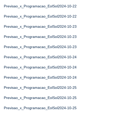
Previsao_x_Programacao_EolSol2024-10-22
Previsao_x_Programacao_EolSol2024-10-22
Previsao_x_Programacao_EolSol2024-10-23
Previsao_x_Programacao_EolSol2024-10-23
Previsao_x_Programacao_EolSol2024-10-23
Previsao_x_Programacao_EolSol2024-10-24
Previsao_x_Programacao_EolSol2024-10-24
Previsao_x_Programacao_EolSol2024-10-24
Previsao_x_Programacao_EolSol2024-10-25
Previsao_x_Programacao_EolSol2024-10-25
Previsao_x_Programacao_EolSol2024-10-25