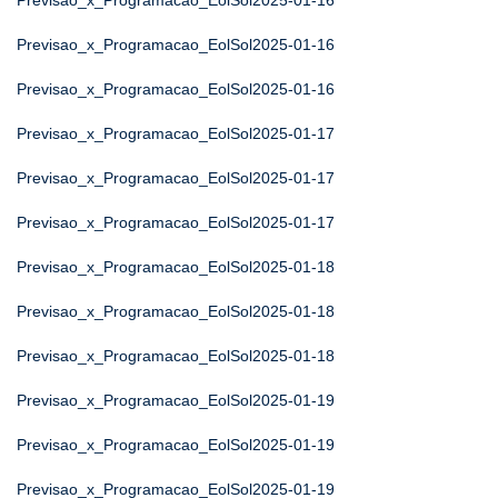
Previsao_x_Programacao_EolSol2025-01-16
Previsao_x_Programacao_EolSol2025-01-16
Previsao_x_Programacao_EolSol2025-01-16
Previsao_x_Programacao_EolSol2025-01-17
Previsao_x_Programacao_EolSol2025-01-17
Previsao_x_Programacao_EolSol2025-01-17
Previsao_x_Programacao_EolSol2025-01-18
Previsao_x_Programacao_EolSol2025-01-18
Previsao_x_Programacao_EolSol2025-01-18
Previsao_x_Programacao_EolSol2025-01-19
Previsao_x_Programacao_EolSol2025-01-19
Previsao_x_Programacao_EolSol2025-01-19