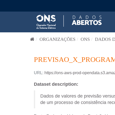
Pular para o conteúdo
ORGANIZAÇÕES
ONS
DADOS D
PREVISAO_X_PROGRAM
URL:
https://ons-aws-prod-opendata.s3
Dataset description:
Dados de valores de previsão versus
de um processo de consistência reco