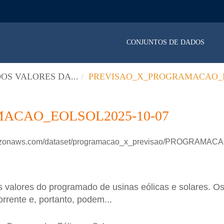
CONJUNTOS DE DADOS
OS VALORES DA...
PREVISAO_X_PROGRAMACAO_E
ACAO_EOLSOL2025-10-07
.amazonaws.com/dataset/programacao_x_previsao/PROGRAM
 valores do programado de usinas eólicas e solares. Os
rrente e, portanto, podem...