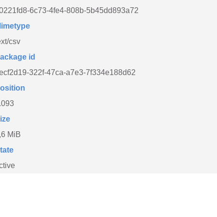
0221fd8-6c73-4fe4-808b-5b45dd893a72
imetype
ext/csv
ackage id
ecf2d19-322f-47ca-a7e3-7f334e188d62
osition
.093
ize
,6 MiB
tate
ctive