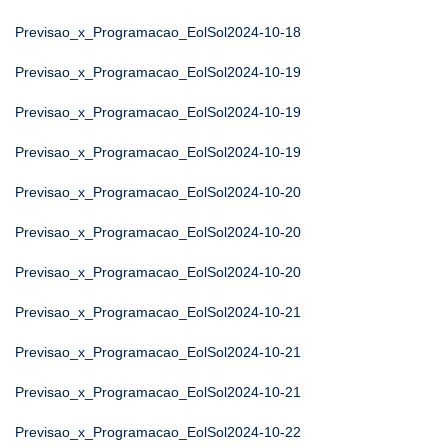
Previsao_x_Programacao_EolSol2024-10-18
Previsao_x_Programacao_EolSol2024-10-19
Previsao_x_Programacao_EolSol2024-10-19
Previsao_x_Programacao_EolSol2024-10-19
Previsao_x_Programacao_EolSol2024-10-20
Previsao_x_Programacao_EolSol2024-10-20
Previsao_x_Programacao_EolSol2024-10-20
Previsao_x_Programacao_EolSol2024-10-21
Previsao_x_Programacao_EolSol2024-10-21
Previsao_x_Programacao_EolSol2024-10-21
Previsao_x_Programacao_EolSol2024-10-22