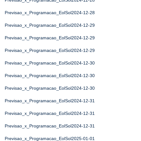
Previsao_x_Programacao_EolSol2024-12-28
Previsao_x_Programacao_EolSol2024-12-28
Previsao_x_Programacao_EolSol2024-12-29
Previsao_x_Programacao_EolSol2024-12-29
Previsao_x_Programacao_EolSol2024-12-29
Previsao_x_Programacao_EolSol2024-12-30
Previsao_x_Programacao_EolSol2024-12-30
Previsao_x_Programacao_EolSol2024-12-30
Previsao_x_Programacao_EolSol2024-12-31
Previsao_x_Programacao_EolSol2024-12-31
Previsao_x_Programacao_EolSol2024-12-31
Previsao_x_Programacao_EolSol2025-01-01