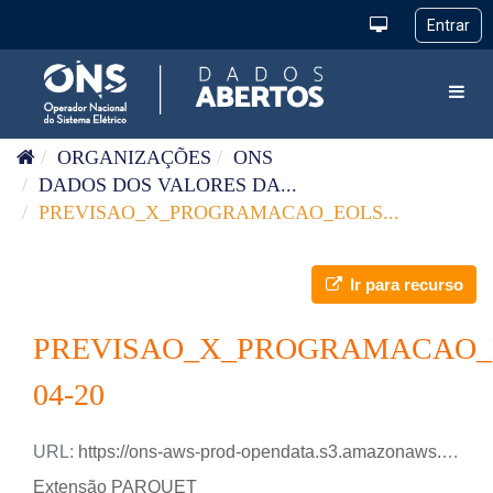
Pular para o conteúdo
Toggl
ORGANIZAÇÕES
ONS
DADOS DOS VALORES DA...
PREVISAO_X_PROGRAMACAO_EOLS...
Ir para recurso
PREVISAO_X_PROGRAMACAO_E
04-20
URL:
https://ons-aws-prod-opendata.s3.amazonaws.com/dataset/programacao_x_previsao/PROGRAMACAO_X_PREVISAO_2025_04_20.parquet
Extensão PARQUET