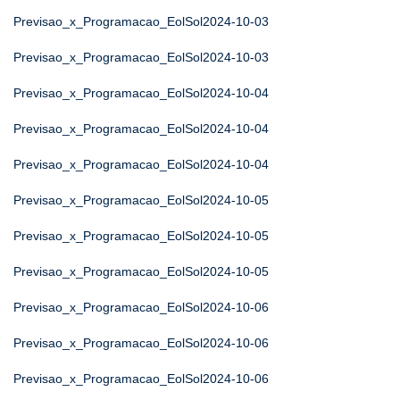
Previsao_x_Programacao_EolSol2024-10-03
Previsao_x_Programacao_EolSol2024-10-03
Previsao_x_Programacao_EolSol2024-10-04
Previsao_x_Programacao_EolSol2024-10-04
Previsao_x_Programacao_EolSol2024-10-04
Previsao_x_Programacao_EolSol2024-10-05
Previsao_x_Programacao_EolSol2024-10-05
Previsao_x_Programacao_EolSol2024-10-05
Previsao_x_Programacao_EolSol2024-10-06
Previsao_x_Programacao_EolSol2024-10-06
Previsao_x_Programacao_EolSol2024-10-06