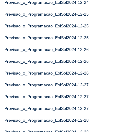
Previsao_x_Programacao_EolSol2024-12-24
Previsao_x_Programacao_EolSol2024-12-25
Previsao_x_Programacao_EolSol2024-12-25
Previsao_x_Programacao_EolSol2024-12-25
Previsao_x_Programacao_EolSol2024-12-26
Previsao_x_Programacao_EolSol2024-12-26
Previsao_x_Programacao_EolSol2024-12-26
Previsao_x_Programacao_EolSol2024-12-27
Previsao_x_Programacao_EolSol2024-12-27
Previsao_x_Programacao_EolSol2024-12-27
Previsao_x_Programacao_EolSol2024-12-28