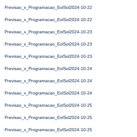
Previsao_x_Programacao_EolSol2024-10-22
Previsao_x_Programacao_EolSol2024-10-22
Previsao_x_Programacao_EolSol2024-10-23
Previsao_x_Programacao_EolSol2024-10-23
Previsao_x_Programacao_EolSol2024-10-23
Previsao_x_Programacao_EolSol2024-10-24
Previsao_x_Programacao_EolSol2024-10-24
Previsao_x_Programacao_EolSol2024-10-24
Previsao_x_Programacao_EolSol2024-10-25
Previsao_x_Programacao_EolSol2024-10-25
Previsao_x_Programacao_EolSol2024-10-25