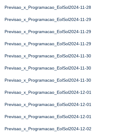
Previsao_x_Programacao_EolSol2024-11-28
Previsao_x_Programacao_EolSol2024-11-29
Previsao_x_Programacao_EolSol2024-11-29
Previsao_x_Programacao_EolSol2024-11-29
Previsao_x_Programacao_EolSol2024-11-30
Previsao_x_Programacao_EolSol2024-11-30
Previsao_x_Programacao_EolSol2024-11-30
Previsao_x_Programacao_EolSol2024-12-01
Previsao_x_Programacao_EolSol2024-12-01
Previsao_x_Programacao_EolSol2024-12-01
Previsao_x_Programacao_EolSol2024-12-02