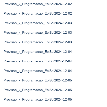
Previsao_x_Programacao_EolSol2024-12-02
Previsao_x_Programacao_EolSol2024-12-02
Previsao_x_Programacao_EolSol2024-12-03
Previsao_x_Programacao_EolSol2024-12-03
Previsao_x_Programacao_EolSol2024-12-03
Previsao_x_Programacao_EolSol2024-12-04
Previsao_x_Programacao_EolSol2024-12-04
Previsao_x_Programacao_EolSol2024-12-04
Previsao_x_Programacao_EolSol2024-12-05
Previsao_x_Programacao_EolSol2024-12-05
Previsao_x_Programacao_EolSol2024-12-05