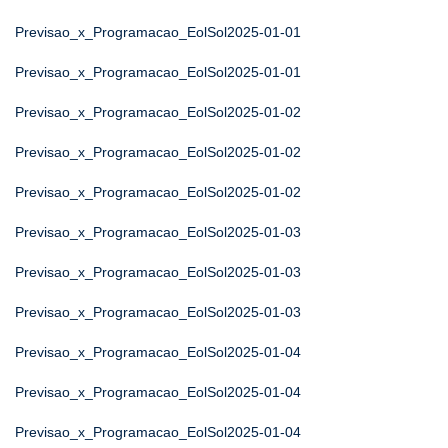
Previsao_x_Programacao_EolSol2025-01-01
Previsao_x_Programacao_EolSol2025-01-01
Previsao_x_Programacao_EolSol2025-01-02
Previsao_x_Programacao_EolSol2025-01-02
Previsao_x_Programacao_EolSol2025-01-02
Previsao_x_Programacao_EolSol2025-01-03
Previsao_x_Programacao_EolSol2025-01-03
Previsao_x_Programacao_EolSol2025-01-03
Previsao_x_Programacao_EolSol2025-01-04
Previsao_x_Programacao_EolSol2025-01-04
Previsao_x_Programacao_EolSol2025-01-04