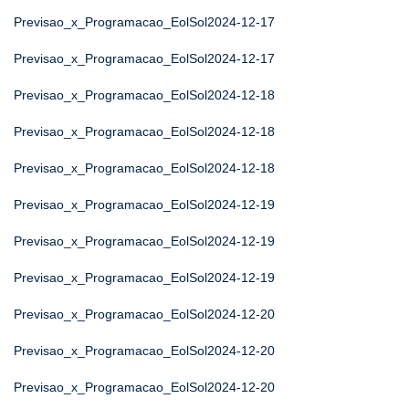
Previsao_x_Programacao_EolSol2024-12-17
Previsao_x_Programacao_EolSol2024-12-17
Previsao_x_Programacao_EolSol2024-12-18
Previsao_x_Programacao_EolSol2024-12-18
Previsao_x_Programacao_EolSol2024-12-18
Previsao_x_Programacao_EolSol2024-12-19
Previsao_x_Programacao_EolSol2024-12-19
Previsao_x_Programacao_EolSol2024-12-19
Previsao_x_Programacao_EolSol2024-12-20
Previsao_x_Programacao_EolSol2024-12-20
Previsao_x_Programacao_EolSol2024-12-20