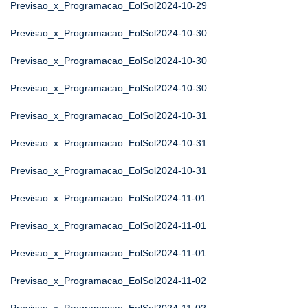
Previsao_x_Programacao_EolSol2024-10-29
Previsao_x_Programacao_EolSol2024-10-30
Previsao_x_Programacao_EolSol2024-10-30
Previsao_x_Programacao_EolSol2024-10-30
Previsao_x_Programacao_EolSol2024-10-31
Previsao_x_Programacao_EolSol2024-10-31
Previsao_x_Programacao_EolSol2024-10-31
Previsao_x_Programacao_EolSol2024-11-01
Previsao_x_Programacao_EolSol2024-11-01
Previsao_x_Programacao_EolSol2024-11-01
Previsao_x_Programacao_EolSol2024-11-02