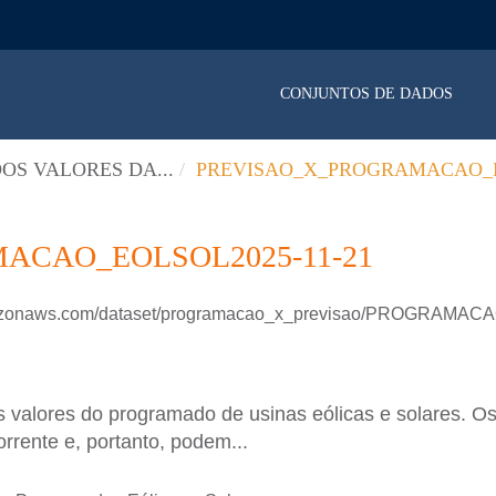
CONJUNTOS DE DADOS
OS VALORES DA...
PREVISAO_X_PROGRAMACAO_E
ACAO_EOLSOL2025-11-21
.amazonaws.com/dataset/programacao_x_previsao/PROGRAM
 valores do programado de usinas eólicas e solares. Os
rrente e, portanto, podem...