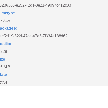
6236365-e252-42d1-8e21-49097c412c83
imetype
ext/csv
ackage id
ecf2d19-322f-47ca-a7e3-7f334e188d62
osition
.229
ize
,6 MiB
tate
ctive