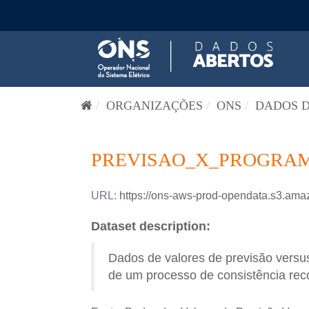
Pular para o conteúdo
ORGANIZAÇÕES
ONS
DADOS D
PREVISAO_X_PROGRAM
URL:
https://ons-aws-prod-opendata.s3
Dataset description:
Dados de valores de previsão versus
de um processo de consistência reco