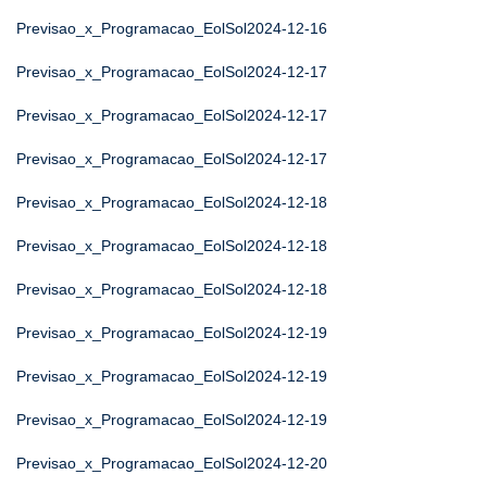
Previsao_x_Programacao_EolSol2024-12-16
Previsao_x_Programacao_EolSol2024-12-17
Previsao_x_Programacao_EolSol2024-12-17
Previsao_x_Programacao_EolSol2024-12-17
Previsao_x_Programacao_EolSol2024-12-18
Previsao_x_Programacao_EolSol2024-12-18
Previsao_x_Programacao_EolSol2024-12-18
Previsao_x_Programacao_EolSol2024-12-19
Previsao_x_Programacao_EolSol2024-12-19
Previsao_x_Programacao_EolSol2024-12-19
Previsao_x_Programacao_EolSol2024-12-20