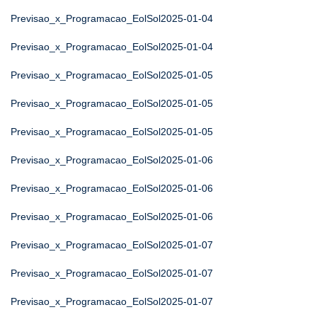
Previsao_x_Programacao_EolSol2025-01-04
Previsao_x_Programacao_EolSol2025-01-04
Previsao_x_Programacao_EolSol2025-01-05
Previsao_x_Programacao_EolSol2025-01-05
Previsao_x_Programacao_EolSol2025-01-05
Previsao_x_Programacao_EolSol2025-01-06
Previsao_x_Programacao_EolSol2025-01-06
Previsao_x_Programacao_EolSol2025-01-06
Previsao_x_Programacao_EolSol2025-01-07
Previsao_x_Programacao_EolSol2025-01-07
Previsao_x_Programacao_EolSol2025-01-07