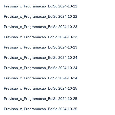
Previsao_x_Programacao_EolSol2024-10-22
Previsao_x_Programacao_EolSol2024-10-22
Previsao_x_Programacao_EolSol2024-10-23
Previsao_x_Programacao_EolSol2024-10-23
Previsao_x_Programacao_EolSol2024-10-23
Previsao_x_Programacao_EolSol2024-10-24
Previsao_x_Programacao_EolSol2024-10-24
Previsao_x_Programacao_EolSol2024-10-24
Previsao_x_Programacao_EolSol2024-10-25
Previsao_x_Programacao_EolSol2024-10-25
Previsao_x_Programacao_EolSol2024-10-25