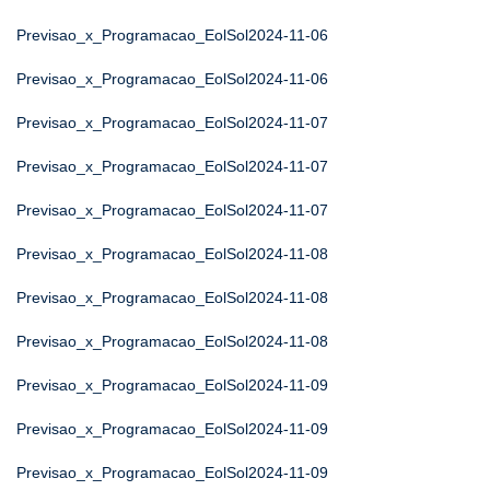
Previsao_x_Programacao_EolSol2024-11-06
Previsao_x_Programacao_EolSol2024-11-06
Previsao_x_Programacao_EolSol2024-11-07
Previsao_x_Programacao_EolSol2024-11-07
Previsao_x_Programacao_EolSol2024-11-07
Previsao_x_Programacao_EolSol2024-11-08
Previsao_x_Programacao_EolSol2024-11-08
Previsao_x_Programacao_EolSol2024-11-08
Previsao_x_Programacao_EolSol2024-11-09
Previsao_x_Programacao_EolSol2024-11-09
Previsao_x_Programacao_EolSol2024-11-09