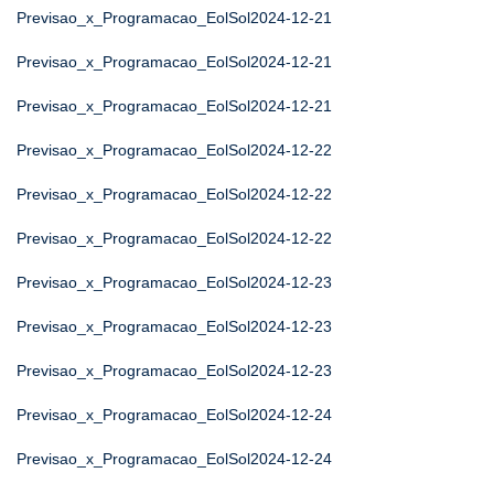
Previsao_x_Programacao_EolSol2024-12-21
Previsao_x_Programacao_EolSol2024-12-21
Previsao_x_Programacao_EolSol2024-12-21
Previsao_x_Programacao_EolSol2024-12-22
Previsao_x_Programacao_EolSol2024-12-22
Previsao_x_Programacao_EolSol2024-12-22
Previsao_x_Programacao_EolSol2024-12-23
Previsao_x_Programacao_EolSol2024-12-23
Previsao_x_Programacao_EolSol2024-12-23
Previsao_x_Programacao_EolSol2024-12-24
Previsao_x_Programacao_EolSol2024-12-24