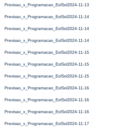
Previsao_x_Programacao_EolSol2024-11-13
Previsao_x_Programacao_EolSol2024-11-14
Previsao_x_Programacao_EolSol2024-11-14
Previsao_x_Programacao_EolSol2024-11-14
Previsao_x_Programacao_EolSol2024-11-15
Previsao_x_Programacao_EolSol2024-11-15
Previsao_x_Programacao_EolSol2024-11-15
Previsao_x_Programacao_EolSol2024-11-16
Previsao_x_Programacao_EolSol2024-11-16
Previsao_x_Programacao_EolSol2024-11-16
Previsao_x_Programacao_EolSol2024-11-17