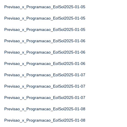
Previsao_x_Programacao_EolSol2025-01-05
Previsao_x_Programacao_EolSol2025-01-05
Previsao_x_Programacao_EolSol2025-01-05
Previsao_x_Programacao_EolSol2025-01-06
Previsao_x_Programacao_EolSol2025-01-06
Previsao_x_Programacao_EolSol2025-01-06
Previsao_x_Programacao_EolSol2025-01-07
Previsao_x_Programacao_EolSol2025-01-07
Previsao_x_Programacao_EolSol2025-01-07
Previsao_x_Programacao_EolSol2025-01-08
Previsao_x_Programacao_EolSol2025-01-08