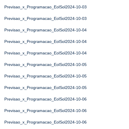
Previsao_x_Programacao_EolSol2024-10-03
Previsao_x_Programacao_EolSol2024-10-03
Previsao_x_Programacao_EolSol2024-10-04
Previsao_x_Programacao_EolSol2024-10-04
Previsao_x_Programacao_EolSol2024-10-04
Previsao_x_Programacao_EolSol2024-10-05
Previsao_x_Programacao_EolSol2024-10-05
Previsao_x_Programacao_EolSol2024-10-05
Previsao_x_Programacao_EolSol2024-10-06
Previsao_x_Programacao_EolSol2024-10-06
Previsao_x_Programacao_EolSol2024-10-06