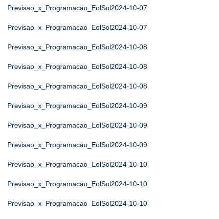
Previsao_x_Programacao_EolSol2024-10-07
Previsao_x_Programacao_EolSol2024-10-07
Previsao_x_Programacao_EolSol2024-10-08
Previsao_x_Programacao_EolSol2024-10-08
Previsao_x_Programacao_EolSol2024-10-08
Previsao_x_Programacao_EolSol2024-10-09
Previsao_x_Programacao_EolSol2024-10-09
Previsao_x_Programacao_EolSol2024-10-09
Previsao_x_Programacao_EolSol2024-10-10
Previsao_x_Programacao_EolSol2024-10-10
Previsao_x_Programacao_EolSol2024-10-10