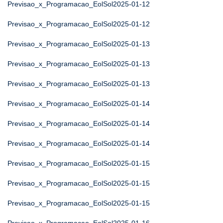
Previsao_x_Programacao_EolSol2025-01-12
Previsao_x_Programacao_EolSol2025-01-12
Previsao_x_Programacao_EolSol2025-01-13
Previsao_x_Programacao_EolSol2025-01-13
Previsao_x_Programacao_EolSol2025-01-13
Previsao_x_Programacao_EolSol2025-01-14
Previsao_x_Programacao_EolSol2025-01-14
Previsao_x_Programacao_EolSol2025-01-14
Previsao_x_Programacao_EolSol2025-01-15
Previsao_x_Programacao_EolSol2025-01-15
Previsao_x_Programacao_EolSol2025-01-15