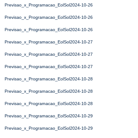
Previsao_x_Programacao_EolSol2024-10-26
Previsao_x_Programacao_EolSol2024-10-26
Previsao_x_Programacao_EolSol2024-10-26
Previsao_x_Programacao_EolSol2024-10-27
Previsao_x_Programacao_EolSol2024-10-27
Previsao_x_Programacao_EolSol2024-10-27
Previsao_x_Programacao_EolSol2024-10-28
Previsao_x_Programacao_EolSol2024-10-28
Previsao_x_Programacao_EolSol2024-10-28
Previsao_x_Programacao_EolSol2024-10-29
Previsao_x_Programacao_EolSol2024-10-29