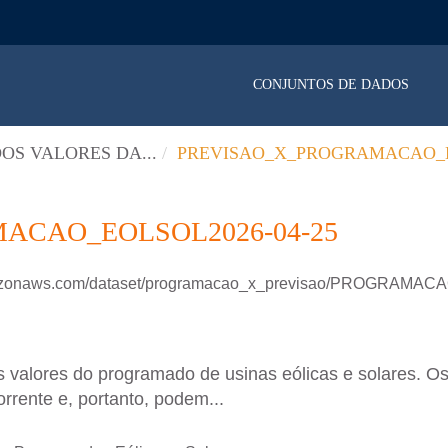
CONJUNTOS DE DADOS
OS VALORES DA...
PREVISAO_X_PROGRAMACAO_E
ACAO_EOLSOL2026-04-25
.amazonaws.com/dataset/programacao_x_previsao/PROGRAM
 valores do programado de usinas eólicas e solares. Os
rrente e, portanto, podem...