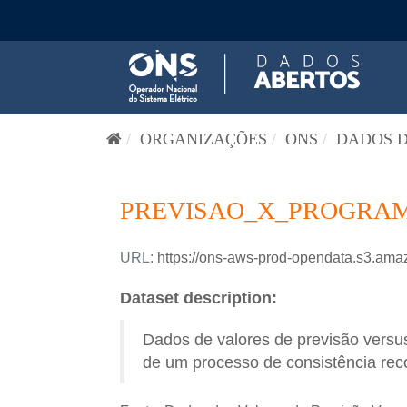
Pular para o conteúdo
ORGANIZAÇÕES
ONS
DADOS D
PREVISAO_X_PROGRAM
URL:
https://ons-aws-prod-opendata.s3
Dataset description:
Dados de valores de previsão versus
de um processo de consistência reco