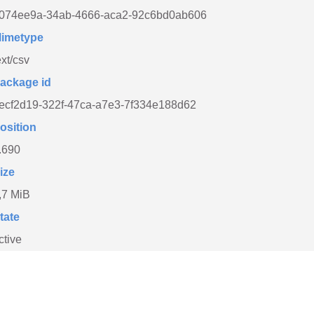
074ee9a-34ab-4666-aca2-92c6bd0ab606
imetype
ext/csv
ackage id
ecf2d19-322f-47ca-a7e3-7f334e188d62
osition
.690
ize
,7 MiB
tate
ctive