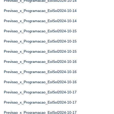
Previsao_x_Programacao_EolSol2024-10-14
Previsao_x_Programacao_EolSol2024-10-14
Previsao_x_Programacao_EolSol2024-10-14
Previsao_x_Programacao_EolSol2024-10-15
Previsao_x_Programacao_EolSol2024-10-15
Previsao_x_Programacao_EolSol2024-10-15
Previsao_x_Programacao_EolSol2024-10-16
Previsao_x_Programacao_EolSol2024-10-16
Previsao_x_Programacao_EolSol2024-10-16
Previsao_x_Programacao_EolSol2024-10-17
Previsao_x_Programacao_EolSol2024-10-17
Previsao_x_Programacao_EolSol2024-10-17