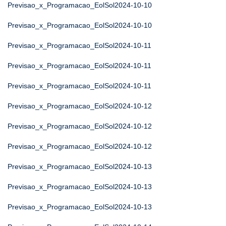
Previsao_x_Programacao_EolSol2024-10-10
Previsao_x_Programacao_EolSol2024-10-10
Previsao_x_Programacao_EolSol2024-10-11
Previsao_x_Programacao_EolSol2024-10-11
Previsao_x_Programacao_EolSol2024-10-11
Previsao_x_Programacao_EolSol2024-10-12
Previsao_x_Programacao_EolSol2024-10-12
Previsao_x_Programacao_EolSol2024-10-12
Previsao_x_Programacao_EolSol2024-10-13
Previsao_x_Programacao_EolSol2024-10-13
Previsao_x_Programacao_EolSol2024-10-13