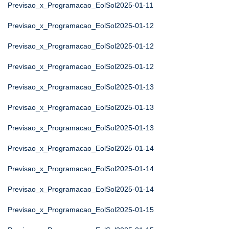
Previsao_x_Programacao_EolSol2025-01-11
Previsao_x_Programacao_EolSol2025-01-12
Previsao_x_Programacao_EolSol2025-01-12
Previsao_x_Programacao_EolSol2025-01-12
Previsao_x_Programacao_EolSol2025-01-13
Previsao_x_Programacao_EolSol2025-01-13
Previsao_x_Programacao_EolSol2025-01-13
Previsao_x_Programacao_EolSol2025-01-14
Previsao_x_Programacao_EolSol2025-01-14
Previsao_x_Programacao_EolSol2025-01-14
Previsao_x_Programacao_EolSol2025-01-15