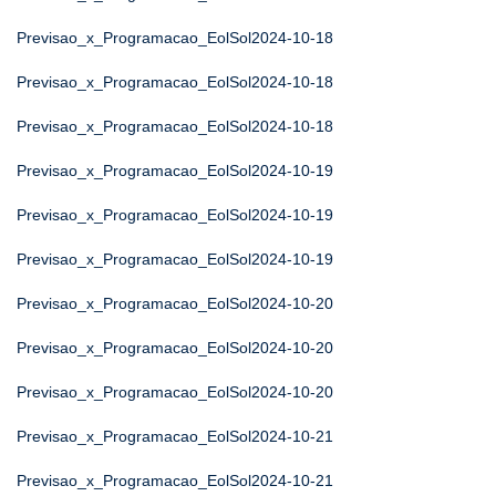
Previsao_x_Programacao_EolSol2024-10-18
Previsao_x_Programacao_EolSol2024-10-18
Previsao_x_Programacao_EolSol2024-10-18
Previsao_x_Programacao_EolSol2024-10-19
Previsao_x_Programacao_EolSol2024-10-19
Previsao_x_Programacao_EolSol2024-10-19
Previsao_x_Programacao_EolSol2024-10-20
Previsao_x_Programacao_EolSol2024-10-20
Previsao_x_Programacao_EolSol2024-10-20
Previsao_x_Programacao_EolSol2024-10-21
Previsao_x_Programacao_EolSol2024-10-21