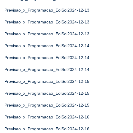
Previsao_x_Programacao_EolSol2024-12-13
Previsao_x_Programacao_EolSol2024-12-13
Previsao_x_Programacao_EolSol2024-12-13
Previsao_x_Programacao_EolSol2024-12-14
Previsao_x_Programacao_EolSol2024-12-14
Previsao_x_Programacao_EolSol2024-12-14
Previsao_x_Programacao_EolSol2024-12-15
Previsao_x_Programacao_EolSol2024-12-15
Previsao_x_Programacao_EolSol2024-12-15
Previsao_x_Programacao_EolSol2024-12-16
Previsao_x_Programacao_EolSol2024-12-16