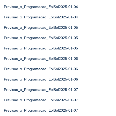
Previsao_x_Programacao_EolSol2025-01-04
Previsao_x_Programacao_EolSol2025-01-04
Previsao_x_Programacao_EolSol2025-01-05
Previsao_x_Programacao_EolSol2025-01-05
Previsao_x_Programacao_EolSol2025-01-05
Previsao_x_Programacao_EolSol2025-01-06
Previsao_x_Programacao_EolSol2025-01-06
Previsao_x_Programacao_EolSol2025-01-06
Previsao_x_Programacao_EolSol2025-01-07
Previsao_x_Programacao_EolSol2025-01-07
Previsao_x_Programacao_EolSol2025-01-07