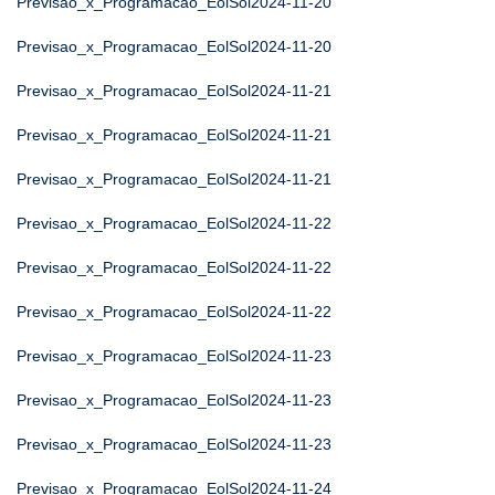
Previsao_x_Programacao_EolSol2024-11-20
Previsao_x_Programacao_EolSol2024-11-20
Previsao_x_Programacao_EolSol2024-11-21
Previsao_x_Programacao_EolSol2024-11-21
Previsao_x_Programacao_EolSol2024-11-21
Previsao_x_Programacao_EolSol2024-11-22
Previsao_x_Programacao_EolSol2024-11-22
Previsao_x_Programacao_EolSol2024-11-22
Previsao_x_Programacao_EolSol2024-11-23
Previsao_x_Programacao_EolSol2024-11-23
Previsao_x_Programacao_EolSol2024-11-23
Previsao_x_Programacao_EolSol2024-11-24