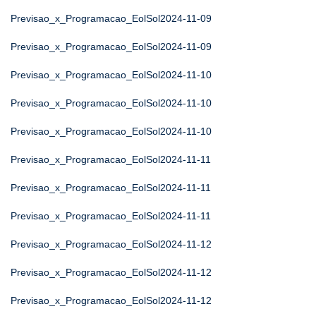
Previsao_x_Programacao_EolSol2024-11-09
Previsao_x_Programacao_EolSol2024-11-09
Previsao_x_Programacao_EolSol2024-11-10
Previsao_x_Programacao_EolSol2024-11-10
Previsao_x_Programacao_EolSol2024-11-10
Previsao_x_Programacao_EolSol2024-11-11
Previsao_x_Programacao_EolSol2024-11-11
Previsao_x_Programacao_EolSol2024-11-11
Previsao_x_Programacao_EolSol2024-11-12
Previsao_x_Programacao_EolSol2024-11-12
Previsao_x_Programacao_EolSol2024-11-12