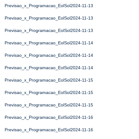
Previsao_x_Programacao_EolSol2024-11-13
Previsao_x_Programacao_EolSol2024-11-13
Previsao_x_Programacao_EolSol2024-11-13
Previsao_x_Programacao_EolSol2024-11-14
Previsao_x_Programacao_EolSol2024-11-14
Previsao_x_Programacao_EolSol2024-11-14
Previsao_x_Programacao_EolSol2024-11-15
Previsao_x_Programacao_EolSol2024-11-15
Previsao_x_Programacao_EolSol2024-11-15
Previsao_x_Programacao_EolSol2024-11-16
Previsao_x_Programacao_EolSol2024-11-16