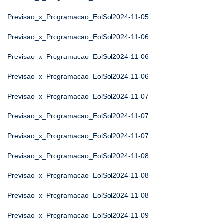
Previsao_x_Programacao_EolSol2024-11-05
Previsao_x_Programacao_EolSol2024-11-06
Previsao_x_Programacao_EolSol2024-11-06
Previsao_x_Programacao_EolSol2024-11-06
Previsao_x_Programacao_EolSol2024-11-07
Previsao_x_Programacao_EolSol2024-11-07
Previsao_x_Programacao_EolSol2024-11-07
Previsao_x_Programacao_EolSol2024-11-08
Previsao_x_Programacao_EolSol2024-11-08
Previsao_x_Programacao_EolSol2024-11-08
Previsao_x_Programacao_EolSol2024-11-09