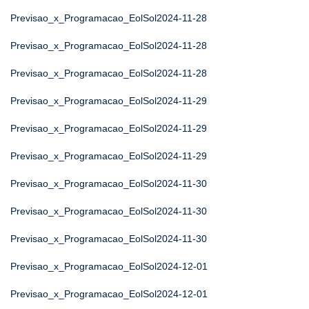
Previsao_x_Programacao_EolSol2024-11-28
Previsao_x_Programacao_EolSol2024-11-28
Previsao_x_Programacao_EolSol2024-11-28
Previsao_x_Programacao_EolSol2024-11-29
Previsao_x_Programacao_EolSol2024-11-29
Previsao_x_Programacao_EolSol2024-11-29
Previsao_x_Programacao_EolSol2024-11-30
Previsao_x_Programacao_EolSol2024-11-30
Previsao_x_Programacao_EolSol2024-11-30
Previsao_x_Programacao_EolSol2024-12-01
Previsao_x_Programacao_EolSol2024-12-01