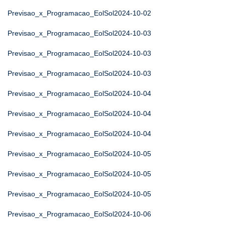
Previsao_x_Programacao_EolSol2024-10-02
Previsao_x_Programacao_EolSol2024-10-03
Previsao_x_Programacao_EolSol2024-10-03
Previsao_x_Programacao_EolSol2024-10-03
Previsao_x_Programacao_EolSol2024-10-04
Previsao_x_Programacao_EolSol2024-10-04
Previsao_x_Programacao_EolSol2024-10-04
Previsao_x_Programacao_EolSol2024-10-05
Previsao_x_Programacao_EolSol2024-10-05
Previsao_x_Programacao_EolSol2024-10-05
Previsao_x_Programacao_EolSol2024-10-06