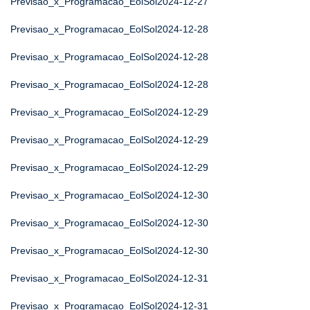
Previsao_x_Programacao_EolSol2024-12-27
Previsao_x_Programacao_EolSol2024-12-28
Previsao_x_Programacao_EolSol2024-12-28
Previsao_x_Programacao_EolSol2024-12-28
Previsao_x_Programacao_EolSol2024-12-29
Previsao_x_Programacao_EolSol2024-12-29
Previsao_x_Programacao_EolSol2024-12-29
Previsao_x_Programacao_EolSol2024-12-30
Previsao_x_Programacao_EolSol2024-12-30
Previsao_x_Programacao_EolSol2024-12-30
Previsao_x_Programacao_EolSol2024-12-31
Previsao_x_Programacao_EolSol2024-12-31