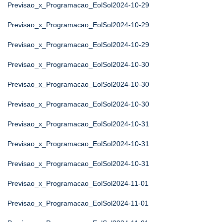
Previsao_x_Programacao_EolSol2024-10-29
Previsao_x_Programacao_EolSol2024-10-29
Previsao_x_Programacao_EolSol2024-10-29
Previsao_x_Programacao_EolSol2024-10-30
Previsao_x_Programacao_EolSol2024-10-30
Previsao_x_Programacao_EolSol2024-10-30
Previsao_x_Programacao_EolSol2024-10-31
Previsao_x_Programacao_EolSol2024-10-31
Previsao_x_Programacao_EolSol2024-10-31
Previsao_x_Programacao_EolSol2024-11-01
Previsao_x_Programacao_EolSol2024-11-01