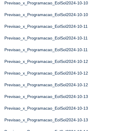
Previsao_x_Programacao_EolSol2024-10-10
Previsao_x_Programacao_EolSol2024-10-10
Previsao_x_Programacao_EolSol2024-10-11
Previsao_x_Programacao_EolSol2024-10-11
Previsao_x_Programacao_EolSol2024-10-11
Previsao_x_Programacao_EolSol2024-10-12
Previsao_x_Programacao_EolSol2024-10-12
Previsao_x_Programacao_EolSol2024-10-12
Previsao_x_Programacao_EolSol2024-10-13
Previsao_x_Programacao_EolSol2024-10-13
Previsao_x_Programacao_EolSol2024-10-13