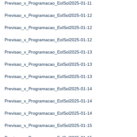
Previsao_x_Programacao_EolSol2025-01-11
Previsao_x_Programacao_EolSol2025-01-12
Previsao_x_Programacao_EolSol2025-01-12
Previsao_x_Programacao_EolSol2025-01-12
Previsao_x_Programacao_EolSol2025-01-13
Previsao_x_Programacao_EolSol2025-01-13
Previsao_x_Programacao_EolSol2025-01-13
Previsao_x_Programacao_EolSol2025-01-14
Previsao_x_Programacao_EolSol2025-01-14
Previsao_x_Programacao_EolSol2025-01-14
Previsao_x_Programacao_EolSol2025-01-15