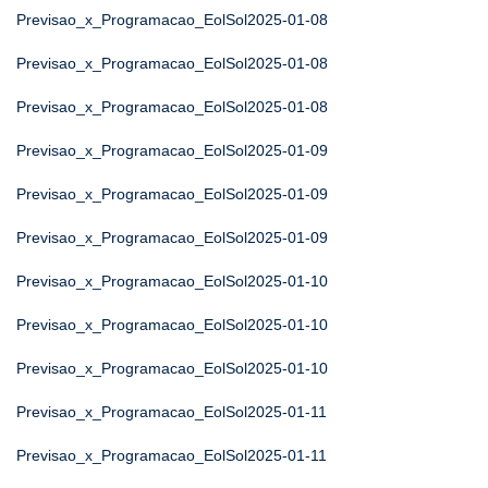
Previsao_x_Programacao_EolSol2025-01-08
Previsao_x_Programacao_EolSol2025-01-08
Previsao_x_Programacao_EolSol2025-01-08
Previsao_x_Programacao_EolSol2025-01-09
Previsao_x_Programacao_EolSol2025-01-09
Previsao_x_Programacao_EolSol2025-01-09
Previsao_x_Programacao_EolSol2025-01-10
Previsao_x_Programacao_EolSol2025-01-10
Previsao_x_Programacao_EolSol2025-01-10
Previsao_x_Programacao_EolSol2025-01-11
Previsao_x_Programacao_EolSol2025-01-11