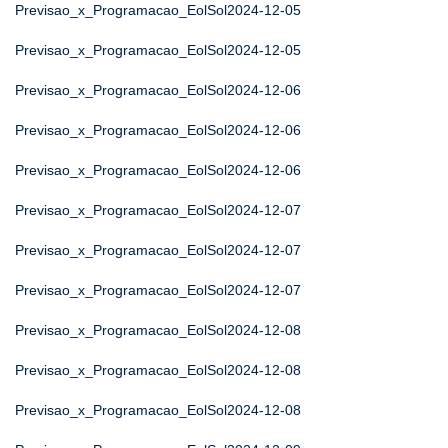
Previsao_x_Programacao_EolSol2024-12-05
Previsao_x_Programacao_EolSol2024-12-05
Previsao_x_Programacao_EolSol2024-12-06
Previsao_x_Programacao_EolSol2024-12-06
Previsao_x_Programacao_EolSol2024-12-06
Previsao_x_Programacao_EolSol2024-12-07
Previsao_x_Programacao_EolSol2024-12-07
Previsao_x_Programacao_EolSol2024-12-07
Previsao_x_Programacao_EolSol2024-12-08
Previsao_x_Programacao_EolSol2024-12-08
Previsao_x_Programacao_EolSol2024-12-08