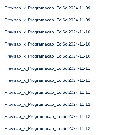
Previsao_x_Programacao_EolSol2024-11-09
Previsao_x_Programacao_EolSol2024-11-09
Previsao_x_Programacao_EolSol2024-11-10
Previsao_x_Programacao_EolSol2024-11-10
Previsao_x_Programacao_EolSol2024-11-10
Previsao_x_Programacao_EolSol2024-11-11
Previsao_x_Programacao_EolSol2024-11-11
Previsao_x_Programacao_EolSol2024-11-11
Previsao_x_Programacao_EolSol2024-11-12
Previsao_x_Programacao_EolSol2024-11-12
Previsao_x_Programacao_EolSol2024-11-12