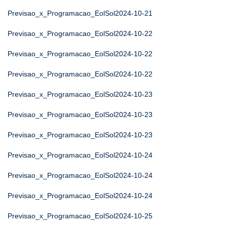
Previsao_x_Programacao_EolSol2024-10-21
Previsao_x_Programacao_EolSol2024-10-22
Previsao_x_Programacao_EolSol2024-10-22
Previsao_x_Programacao_EolSol2024-10-22
Previsao_x_Programacao_EolSol2024-10-23
Previsao_x_Programacao_EolSol2024-10-23
Previsao_x_Programacao_EolSol2024-10-23
Previsao_x_Programacao_EolSol2024-10-24
Previsao_x_Programacao_EolSol2024-10-24
Previsao_x_Programacao_EolSol2024-10-24
Previsao_x_Programacao_EolSol2024-10-25