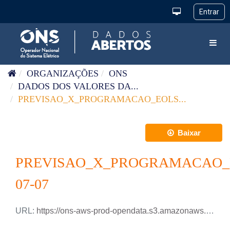
Pular para o conteúdo
Toggl
ORGANIZAÇÕES
ONS
DADOS DOS VALORES DA...
PREVISAO_X_PROGRAMACAO_EOLS...
Baixar
PREVISAO_X_PROGRAMACAO_E
07-07
URL:
https://ons-aws-prod-opendata.s3.amazonaws.com/dataset/programacao_x_previsao/PROGRAMACAO_X_PREVISAO_2025_07_07.csv