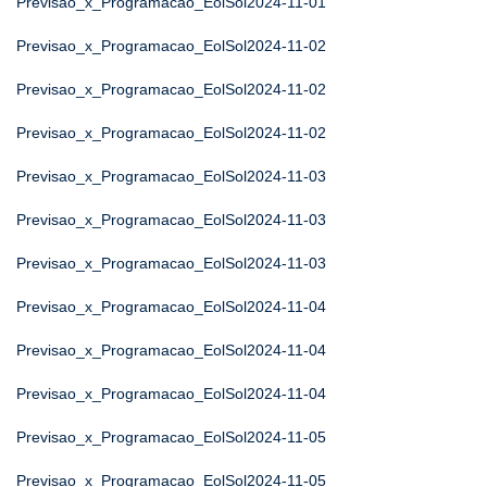
Previsao_x_Programacao_EolSol2024-11-01
Previsao_x_Programacao_EolSol2024-11-02
Previsao_x_Programacao_EolSol2024-11-02
Previsao_x_Programacao_EolSol2024-11-02
Previsao_x_Programacao_EolSol2024-11-03
Previsao_x_Programacao_EolSol2024-11-03
Previsao_x_Programacao_EolSol2024-11-03
Previsao_x_Programacao_EolSol2024-11-04
Previsao_x_Programacao_EolSol2024-11-04
Previsao_x_Programacao_EolSol2024-11-04
Previsao_x_Programacao_EolSol2024-11-05
Previsao_x_Programacao_EolSol2024-11-05