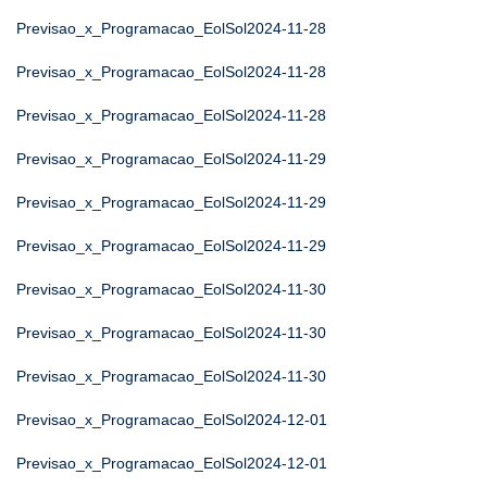
Previsao_x_Programacao_EolSol2024-11-28
Previsao_x_Programacao_EolSol2024-11-28
Previsao_x_Programacao_EolSol2024-11-28
Previsao_x_Programacao_EolSol2024-11-29
Previsao_x_Programacao_EolSol2024-11-29
Previsao_x_Programacao_EolSol2024-11-29
Previsao_x_Programacao_EolSol2024-11-30
Previsao_x_Programacao_EolSol2024-11-30
Previsao_x_Programacao_EolSol2024-11-30
Previsao_x_Programacao_EolSol2024-12-01
Previsao_x_Programacao_EolSol2024-12-01