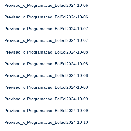
Previsao_x_Programacao_EolSol2024-10-06
Previsao_x_Programacao_EolSol2024-10-06
Previsao_x_Programacao_EolSol2024-10-07
Previsao_x_Programacao_EolSol2024-10-07
Previsao_x_Programacao_EolSol2024-10-08
Previsao_x_Programacao_EolSol2024-10-08
Previsao_x_Programacao_EolSol2024-10-08
Previsao_x_Programacao_EolSol2024-10-09
Previsao_x_Programacao_EolSol2024-10-09
Previsao_x_Programacao_EolSol2024-10-09
Previsao_x_Programacao_EolSol2024-10-10