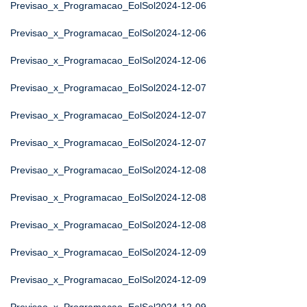
Previsao_x_Programacao_EolSol2024-12-06
Previsao_x_Programacao_EolSol2024-12-06
Previsao_x_Programacao_EolSol2024-12-06
Previsao_x_Programacao_EolSol2024-12-07
Previsao_x_Programacao_EolSol2024-12-07
Previsao_x_Programacao_EolSol2024-12-07
Previsao_x_Programacao_EolSol2024-12-08
Previsao_x_Programacao_EolSol2024-12-08
Previsao_x_Programacao_EolSol2024-12-08
Previsao_x_Programacao_EolSol2024-12-09
Previsao_x_Programacao_EolSol2024-12-09