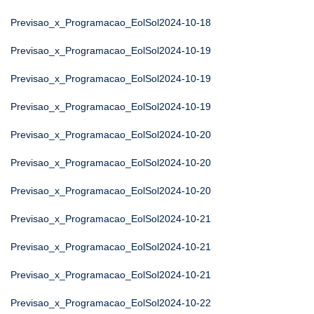
Previsao_x_Programacao_EolSol2024-10-18
Previsao_x_Programacao_EolSol2024-10-19
Previsao_x_Programacao_EolSol2024-10-19
Previsao_x_Programacao_EolSol2024-10-19
Previsao_x_Programacao_EolSol2024-10-20
Previsao_x_Programacao_EolSol2024-10-20
Previsao_x_Programacao_EolSol2024-10-20
Previsao_x_Programacao_EolSol2024-10-21
Previsao_x_Programacao_EolSol2024-10-21
Previsao_x_Programacao_EolSol2024-10-21
Previsao_x_Programacao_EolSol2024-10-22