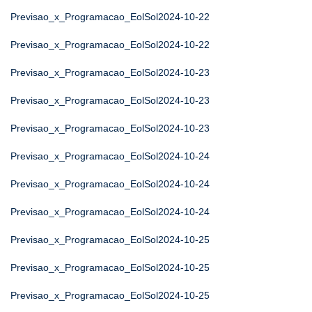
Previsao_x_Programacao_EolSol2024-10-22
Previsao_x_Programacao_EolSol2024-10-22
Previsao_x_Programacao_EolSol2024-10-23
Previsao_x_Programacao_EolSol2024-10-23
Previsao_x_Programacao_EolSol2024-10-23
Previsao_x_Programacao_EolSol2024-10-24
Previsao_x_Programacao_EolSol2024-10-24
Previsao_x_Programacao_EolSol2024-10-24
Previsao_x_Programacao_EolSol2024-10-25
Previsao_x_Programacao_EolSol2024-10-25
Previsao_x_Programacao_EolSol2024-10-25