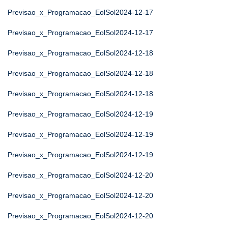
Previsao_x_Programacao_EolSol2024-12-17
Previsao_x_Programacao_EolSol2024-12-17
Previsao_x_Programacao_EolSol2024-12-18
Previsao_x_Programacao_EolSol2024-12-18
Previsao_x_Programacao_EolSol2024-12-18
Previsao_x_Programacao_EolSol2024-12-19
Previsao_x_Programacao_EolSol2024-12-19
Previsao_x_Programacao_EolSol2024-12-19
Previsao_x_Programacao_EolSol2024-12-20
Previsao_x_Programacao_EolSol2024-12-20
Previsao_x_Programacao_EolSol2024-12-20