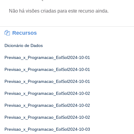
Não há visões criadas para este recurso ainda.
Recursos
Dicionário de Dados
Previsao_x_Programacao_EolSol2024-10-01
Previsao_x_Programacao_EolSol2024-10-01
Previsao_x_Programacao_EolSol2024-10-01
Previsao_x_Programacao_EolSol2024-10-02
Previsao_x_Programacao_EolSol2024-10-02
Previsao_x_Programacao_EolSol2024-10-02
Previsao_x_Programacao_EolSol2024-10-03