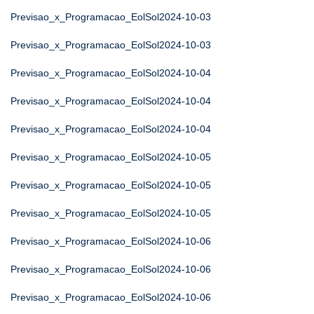
Previsao_x_Programacao_EolSol2024-10-03
Previsao_x_Programacao_EolSol2024-10-03
Previsao_x_Programacao_EolSol2024-10-04
Previsao_x_Programacao_EolSol2024-10-04
Previsao_x_Programacao_EolSol2024-10-04
Previsao_x_Programacao_EolSol2024-10-05
Previsao_x_Programacao_EolSol2024-10-05
Previsao_x_Programacao_EolSol2024-10-05
Previsao_x_Programacao_EolSol2024-10-06
Previsao_x_Programacao_EolSol2024-10-06
Previsao_x_Programacao_EolSol2024-10-06