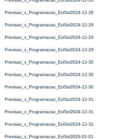
Previsao_x_Programacao_EolSol2024-12-28
Previsao_x_Programacao_EolSol2024-12-28
Previsao_x_Programacao_EolSol2024-12-29
Previsao_x_Programacao_EolSol2024-12-29
Previsao_x_Programacao_EolSol2024-12-29
Previsao_x_Programacao_EolSol2024-12-30
Previsao_x_Programacao_EolSol2024-12-30
Previsao_x_Programacao_EolSol2024-12-30
Previsao_x_Programacao_EolSol2024-12-31
Previsao_x_Programacao_EolSol2024-12-31
Previsao_x_Programacao_EolSol2024-12-31
Previsao_x_Programacao_EolSol2025-01-01