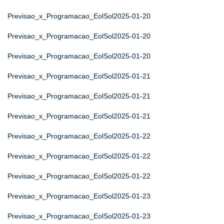
Previsao_x_Programacao_EolSol2025-01-20
Previsao_x_Programacao_EolSol2025-01-20
Previsao_x_Programacao_EolSol2025-01-20
Previsao_x_Programacao_EolSol2025-01-21
Previsao_x_Programacao_EolSol2025-01-21
Previsao_x_Programacao_EolSol2025-01-21
Previsao_x_Programacao_EolSol2025-01-22
Previsao_x_Programacao_EolSol2025-01-22
Previsao_x_Programacao_EolSol2025-01-22
Previsao_x_Programacao_EolSol2025-01-23
Previsao_x_Programacao_EolSol2025-01-23