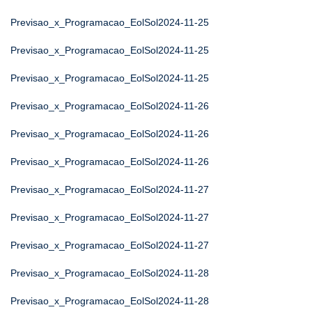
Previsao_x_Programacao_EolSol2024-11-25
Previsao_x_Programacao_EolSol2024-11-25
Previsao_x_Programacao_EolSol2024-11-25
Previsao_x_Programacao_EolSol2024-11-26
Previsao_x_Programacao_EolSol2024-11-26
Previsao_x_Programacao_EolSol2024-11-26
Previsao_x_Programacao_EolSol2024-11-27
Previsao_x_Programacao_EolSol2024-11-27
Previsao_x_Programacao_EolSol2024-11-27
Previsao_x_Programacao_EolSol2024-11-28
Previsao_x_Programacao_EolSol2024-11-28