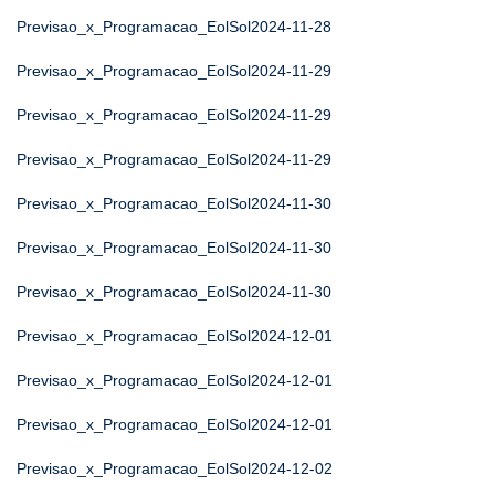
Previsao_x_Programacao_EolSol2024-11-28
Previsao_x_Programacao_EolSol2024-11-29
Previsao_x_Programacao_EolSol2024-11-29
Previsao_x_Programacao_EolSol2024-11-29
Previsao_x_Programacao_EolSol2024-11-30
Previsao_x_Programacao_EolSol2024-11-30
Previsao_x_Programacao_EolSol2024-11-30
Previsao_x_Programacao_EolSol2024-12-01
Previsao_x_Programacao_EolSol2024-12-01
Previsao_x_Programacao_EolSol2024-12-01
Previsao_x_Programacao_EolSol2024-12-02