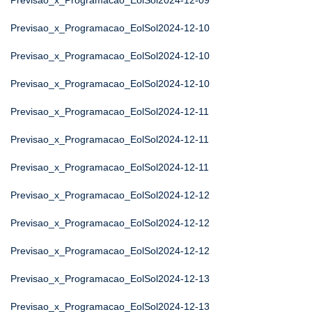
Previsao_x_Programacao_EolSol2024-12-09
Previsao_x_Programacao_EolSol2024-12-10
Previsao_x_Programacao_EolSol2024-12-10
Previsao_x_Programacao_EolSol2024-12-10
Previsao_x_Programacao_EolSol2024-12-11
Previsao_x_Programacao_EolSol2024-12-11
Previsao_x_Programacao_EolSol2024-12-11
Previsao_x_Programacao_EolSol2024-12-12
Previsao_x_Programacao_EolSol2024-12-12
Previsao_x_Programacao_EolSol2024-12-12
Previsao_x_Programacao_EolSol2024-12-13
Previsao_x_Programacao_EolSol2024-12-13