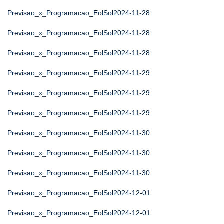
Previsao_x_Programacao_EolSol2024-11-28
Previsao_x_Programacao_EolSol2024-11-28
Previsao_x_Programacao_EolSol2024-11-28
Previsao_x_Programacao_EolSol2024-11-29
Previsao_x_Programacao_EolSol2024-11-29
Previsao_x_Programacao_EolSol2024-11-29
Previsao_x_Programacao_EolSol2024-11-30
Previsao_x_Programacao_EolSol2024-11-30
Previsao_x_Programacao_EolSol2024-11-30
Previsao_x_Programacao_EolSol2024-12-01
Previsao_x_Programacao_EolSol2024-12-01