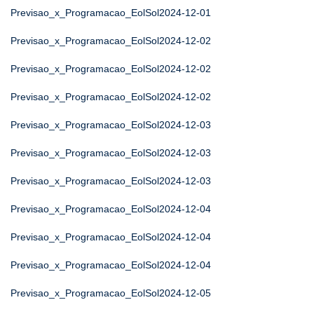
Previsao_x_Programacao_EolSol2024-12-01
Previsao_x_Programacao_EolSol2024-12-02
Previsao_x_Programacao_EolSol2024-12-02
Previsao_x_Programacao_EolSol2024-12-02
Previsao_x_Programacao_EolSol2024-12-03
Previsao_x_Programacao_EolSol2024-12-03
Previsao_x_Programacao_EolSol2024-12-03
Previsao_x_Programacao_EolSol2024-12-04
Previsao_x_Programacao_EolSol2024-12-04
Previsao_x_Programacao_EolSol2024-12-04
Previsao_x_Programacao_EolSol2024-12-05