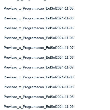
Previsao_x_Programacao_EolSol2024-11-05
Previsao_x_Programacao_EolSol2024-11-06
Previsao_x_Programacao_EolSol2024-11-06
Previsao_x_Programacao_EolSol2024-11-06
Previsao_x_Programacao_EolSol2024-11-07
Previsao_x_Programacao_EolSol2024-11-07
Previsao_x_Programacao_EolSol2024-11-07
Previsao_x_Programacao_EolSol2024-11-08
Previsao_x_Programacao_EolSol2024-11-08
Previsao_x_Programacao_EolSol2024-11-08
Previsao_x_Programacao_EolSol2024-11-09