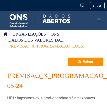
Pular para o conteúdo
Toggl
ORGANIZAÇÕES
ONS
DADOS DOS VALORES DA...
PREVISAO_X_PROGRAMACAO_EOLS...
Baixar
PREVISAO_X_PROGRAMACAO_E
05-24
URL:
https://ons-aws-prod-opendata.s3.amazonaws.com/dataset/programacao_x_previsao/PROGRAMACAO_X_PREVISAO_2025_05_24.xlsx