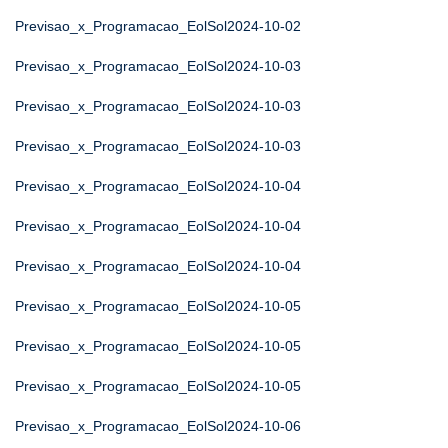
Previsao_x_Programacao_EolSol2024-10-02
Previsao_x_Programacao_EolSol2024-10-03
Previsao_x_Programacao_EolSol2024-10-03
Previsao_x_Programacao_EolSol2024-10-03
Previsao_x_Programacao_EolSol2024-10-04
Previsao_x_Programacao_EolSol2024-10-04
Previsao_x_Programacao_EolSol2024-10-04
Previsao_x_Programacao_EolSol2024-10-05
Previsao_x_Programacao_EolSol2024-10-05
Previsao_x_Programacao_EolSol2024-10-05
Previsao_x_Programacao_EolSol2024-10-06