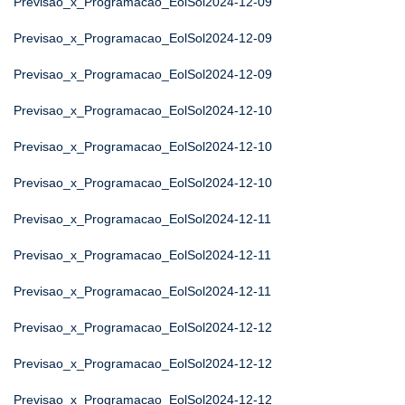
Previsao_x_Programacao_EolSol2024-12-09
Previsao_x_Programacao_EolSol2024-12-09
Previsao_x_Programacao_EolSol2024-12-09
Previsao_x_Programacao_EolSol2024-12-10
Previsao_x_Programacao_EolSol2024-12-10
Previsao_x_Programacao_EolSol2024-12-10
Previsao_x_Programacao_EolSol2024-12-11
Previsao_x_Programacao_EolSol2024-12-11
Previsao_x_Programacao_EolSol2024-12-11
Previsao_x_Programacao_EolSol2024-12-12
Previsao_x_Programacao_EolSol2024-12-12
Previsao_x_Programacao_EolSol2024-12-12