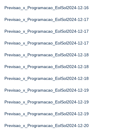
Previsao_x_Programacao_EolSol2024-12-16
Previsao_x_Programacao_EolSol2024-12-17
Previsao_x_Programacao_EolSol2024-12-17
Previsao_x_Programacao_EolSol2024-12-17
Previsao_x_Programacao_EolSol2024-12-18
Previsao_x_Programacao_EolSol2024-12-18
Previsao_x_Programacao_EolSol2024-12-18
Previsao_x_Programacao_EolSol2024-12-19
Previsao_x_Programacao_EolSol2024-12-19
Previsao_x_Programacao_EolSol2024-12-19
Previsao_x_Programacao_EolSol2024-12-20