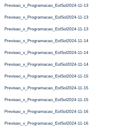
Previsao_x_Programacao_EolSol2024-11-13
Previsao_x_Programacao_EolSol2024-11-13
Previsao_x_Programacao_EolSol2024-11-13
Previsao_x_Programacao_EolSol2024-11-14
Previsao_x_Programacao_EolSol2024-11-14
Previsao_x_Programacao_EolSol2024-11-14
Previsao_x_Programacao_EolSol2024-11-15
Previsao_x_Programacao_EolSol2024-11-15
Previsao_x_Programacao_EolSol2024-11-15
Previsao_x_Programacao_EolSol2024-11-16
Previsao_x_Programacao_EolSol2024-11-16