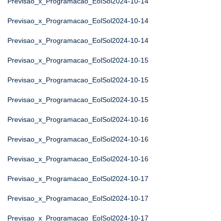
Previsao_x_Programacao_EolSol2024-10-14
Previsao_x_Programacao_EolSol2024-10-14
Previsao_x_Programacao_EolSol2024-10-14
Previsao_x_Programacao_EolSol2024-10-15
Previsao_x_Programacao_EolSol2024-10-15
Previsao_x_Programacao_EolSol2024-10-15
Previsao_x_Programacao_EolSol2024-10-16
Previsao_x_Programacao_EolSol2024-10-16
Previsao_x_Programacao_EolSol2024-10-16
Previsao_x_Programacao_EolSol2024-10-17
Previsao_x_Programacao_EolSol2024-10-17
Previsao_x_Programacao_EolSol2024-10-17