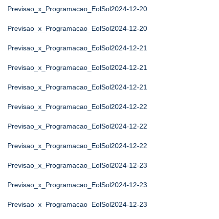
Previsao_x_Programacao_EolSol2024-12-20
Previsao_x_Programacao_EolSol2024-12-20
Previsao_x_Programacao_EolSol2024-12-21
Previsao_x_Programacao_EolSol2024-12-21
Previsao_x_Programacao_EolSol2024-12-21
Previsao_x_Programacao_EolSol2024-12-22
Previsao_x_Programacao_EolSol2024-12-22
Previsao_x_Programacao_EolSol2024-12-22
Previsao_x_Programacao_EolSol2024-12-23
Previsao_x_Programacao_EolSol2024-12-23
Previsao_x_Programacao_EolSol2024-12-23