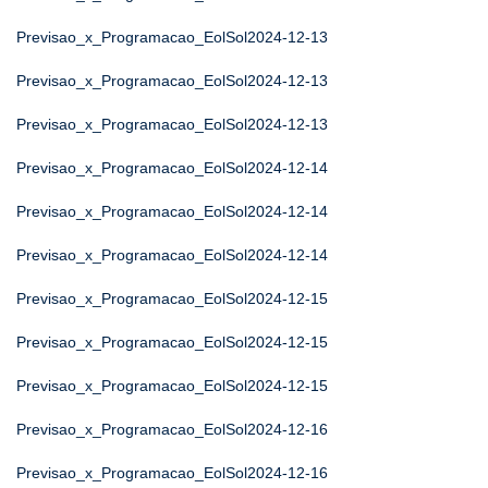
Previsao_x_Programacao_EolSol2024-12-13
Previsao_x_Programacao_EolSol2024-12-13
Previsao_x_Programacao_EolSol2024-12-13
Previsao_x_Programacao_EolSol2024-12-14
Previsao_x_Programacao_EolSol2024-12-14
Previsao_x_Programacao_EolSol2024-12-14
Previsao_x_Programacao_EolSol2024-12-15
Previsao_x_Programacao_EolSol2024-12-15
Previsao_x_Programacao_EolSol2024-12-15
Previsao_x_Programacao_EolSol2024-12-16
Previsao_x_Programacao_EolSol2024-12-16