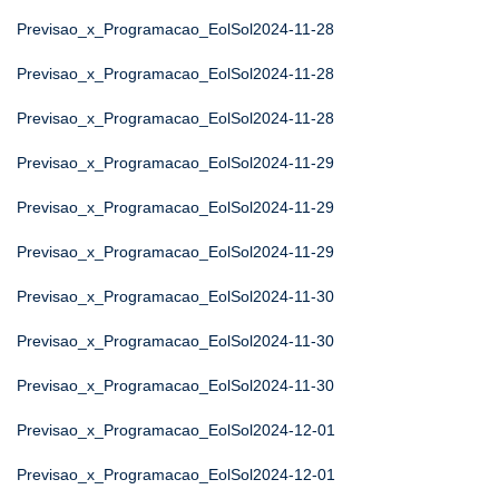
Previsao_x_Programacao_EolSol2024-11-28
Previsao_x_Programacao_EolSol2024-11-28
Previsao_x_Programacao_EolSol2024-11-28
Previsao_x_Programacao_EolSol2024-11-29
Previsao_x_Programacao_EolSol2024-11-29
Previsao_x_Programacao_EolSol2024-11-29
Previsao_x_Programacao_EolSol2024-11-30
Previsao_x_Programacao_EolSol2024-11-30
Previsao_x_Programacao_EolSol2024-11-30
Previsao_x_Programacao_EolSol2024-12-01
Previsao_x_Programacao_EolSol2024-12-01