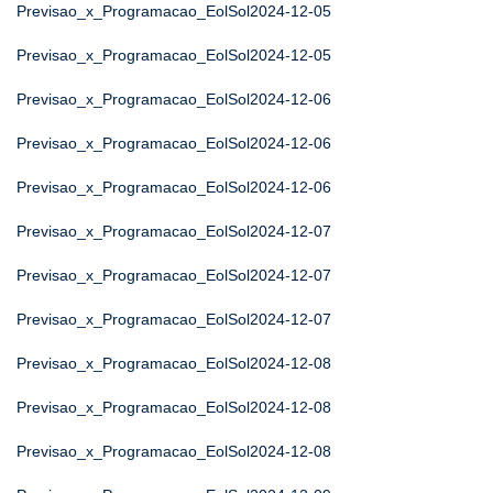
Previsao_x_Programacao_EolSol2024-12-05
Previsao_x_Programacao_EolSol2024-12-05
Previsao_x_Programacao_EolSol2024-12-06
Previsao_x_Programacao_EolSol2024-12-06
Previsao_x_Programacao_EolSol2024-12-06
Previsao_x_Programacao_EolSol2024-12-07
Previsao_x_Programacao_EolSol2024-12-07
Previsao_x_Programacao_EolSol2024-12-07
Previsao_x_Programacao_EolSol2024-12-08
Previsao_x_Programacao_EolSol2024-12-08
Previsao_x_Programacao_EolSol2024-12-08