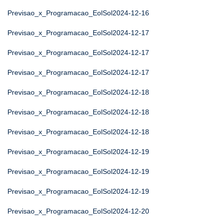
Previsao_x_Programacao_EolSol2024-12-16
Previsao_x_Programacao_EolSol2024-12-17
Previsao_x_Programacao_EolSol2024-12-17
Previsao_x_Programacao_EolSol2024-12-17
Previsao_x_Programacao_EolSol2024-12-18
Previsao_x_Programacao_EolSol2024-12-18
Previsao_x_Programacao_EolSol2024-12-18
Previsao_x_Programacao_EolSol2024-12-19
Previsao_x_Programacao_EolSol2024-12-19
Previsao_x_Programacao_EolSol2024-12-19
Previsao_x_Programacao_EolSol2024-12-20