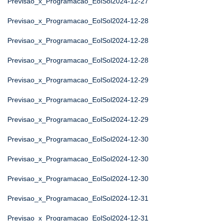
Previsao_x_Programacao_EolSol2024-12-27
Previsao_x_Programacao_EolSol2024-12-28
Previsao_x_Programacao_EolSol2024-12-28
Previsao_x_Programacao_EolSol2024-12-28
Previsao_x_Programacao_EolSol2024-12-29
Previsao_x_Programacao_EolSol2024-12-29
Previsao_x_Programacao_EolSol2024-12-29
Previsao_x_Programacao_EolSol2024-12-30
Previsao_x_Programacao_EolSol2024-12-30
Previsao_x_Programacao_EolSol2024-12-30
Previsao_x_Programacao_EolSol2024-12-31
Previsao_x_Programacao_EolSol2024-12-31