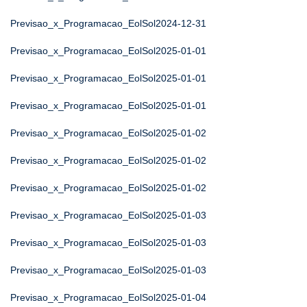
Previsao_x_Programacao_EolSol2024-12-31
Previsao_x_Programacao_EolSol2025-01-01
Previsao_x_Programacao_EolSol2025-01-01
Previsao_x_Programacao_EolSol2025-01-01
Previsao_x_Programacao_EolSol2025-01-02
Previsao_x_Programacao_EolSol2025-01-02
Previsao_x_Programacao_EolSol2025-01-02
Previsao_x_Programacao_EolSol2025-01-03
Previsao_x_Programacao_EolSol2025-01-03
Previsao_x_Programacao_EolSol2025-01-03
Previsao_x_Programacao_EolSol2025-01-04