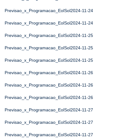
Previsao_x_Programacao_EolSol2024-11-24
Previsao_x_Programacao_EolSol2024-11-24
Previsao_x_Programacao_EolSol2024-11-25
Previsao_x_Programacao_EolSol2024-11-25
Previsao_x_Programacao_EolSol2024-11-25
Previsao_x_Programacao_EolSol2024-11-26
Previsao_x_Programacao_EolSol2024-11-26
Previsao_x_Programacao_EolSol2024-11-26
Previsao_x_Programacao_EolSol2024-11-27
Previsao_x_Programacao_EolSol2024-11-27
Previsao_x_Programacao_EolSol2024-11-27