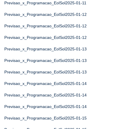
Previsao_x_Programacao_EolSol2025-01-11
Previsao_x_Programacao_EolSol2025-01-12
Previsao_x_Programacao_EolSol2025-01-12
Previsao_x_Programacao_EolSol2025-01-12
Previsao_x_Programacao_EolSol2025-01-13
Previsao_x_Programacao_EolSol2025-01-13
Previsao_x_Programacao_EolSol2025-01-13
Previsao_x_Programacao_EolSol2025-01-14
Previsao_x_Programacao_EolSol2025-01-14
Previsao_x_Programacao_EolSol2025-01-14
Previsao_x_Programacao_EolSol2025-01-15