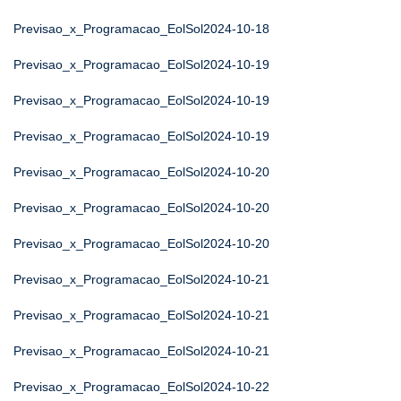
Previsao_x_Programacao_EolSol2024-10-18
Previsao_x_Programacao_EolSol2024-10-19
Previsao_x_Programacao_EolSol2024-10-19
Previsao_x_Programacao_EolSol2024-10-19
Previsao_x_Programacao_EolSol2024-10-20
Previsao_x_Programacao_EolSol2024-10-20
Previsao_x_Programacao_EolSol2024-10-20
Previsao_x_Programacao_EolSol2024-10-21
Previsao_x_Programacao_EolSol2024-10-21
Previsao_x_Programacao_EolSol2024-10-21
Previsao_x_Programacao_EolSol2024-10-22