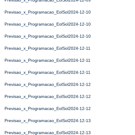
Previsao_x_Programacao_EolSol2024-12-09
Previsao_x_Programacao_EolSol2024-12-10
Previsao_x_Programacao_EolSol2024-12-10
Previsao_x_Programacao_EolSol2024-12-10
Previsao_x_Programacao_EolSol2024-12-11
Previsao_x_Programacao_EolSol2024-12-11
Previsao_x_Programacao_EolSol2024-12-11
Previsao_x_Programacao_EolSol2024-12-12
Previsao_x_Programacao_EolSol2024-12-12
Previsao_x_Programacao_EolSol2024-12-12
Previsao_x_Programacao_EolSol2024-12-13
Previsao_x_Programacao_EolSol2024-12-13