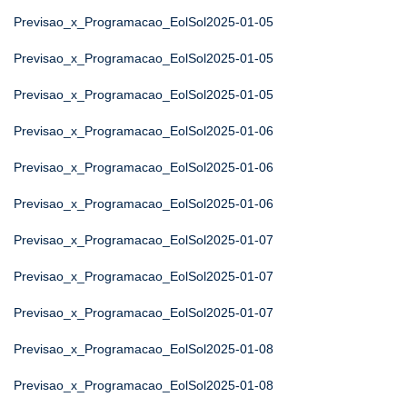
Previsao_x_Programacao_EolSol2025-01-05
Previsao_x_Programacao_EolSol2025-01-05
Previsao_x_Programacao_EolSol2025-01-05
Previsao_x_Programacao_EolSol2025-01-06
Previsao_x_Programacao_EolSol2025-01-06
Previsao_x_Programacao_EolSol2025-01-06
Previsao_x_Programacao_EolSol2025-01-07
Previsao_x_Programacao_EolSol2025-01-07
Previsao_x_Programacao_EolSol2025-01-07
Previsao_x_Programacao_EolSol2025-01-08
Previsao_x_Programacao_EolSol2025-01-08