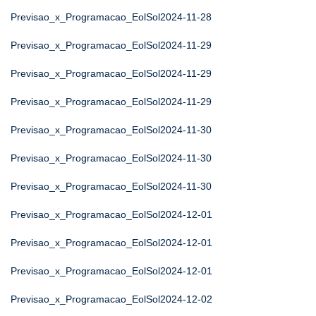
Previsao_x_Programacao_EolSol2024-11-28
Previsao_x_Programacao_EolSol2024-11-29
Previsao_x_Programacao_EolSol2024-11-29
Previsao_x_Programacao_EolSol2024-11-29
Previsao_x_Programacao_EolSol2024-11-30
Previsao_x_Programacao_EolSol2024-11-30
Previsao_x_Programacao_EolSol2024-11-30
Previsao_x_Programacao_EolSol2024-12-01
Previsao_x_Programacao_EolSol2024-12-01
Previsao_x_Programacao_EolSol2024-12-01
Previsao_x_Programacao_EolSol2024-12-02