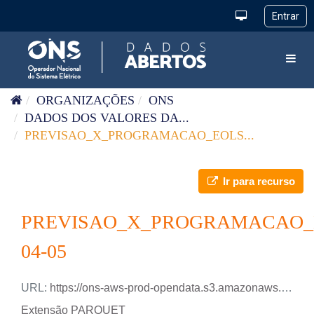
Pular para o conteúdo
Toggl
ORGANIZAÇÕES
ONS
DADOS DOS VALORES DA...
PREVISAO_X_PROGRAMACAO_EOLS...
Ir para recurso
PREVISAO_X_PROGRAMACAO_E
04-05
URL:
https://ons-aws-prod-opendata.s3.amazonaws.com/dataset/programacao_x_previsao/PROGRAMACAO_X_PREVISAO_2025_04_05.parquet
Extensão PARQUET