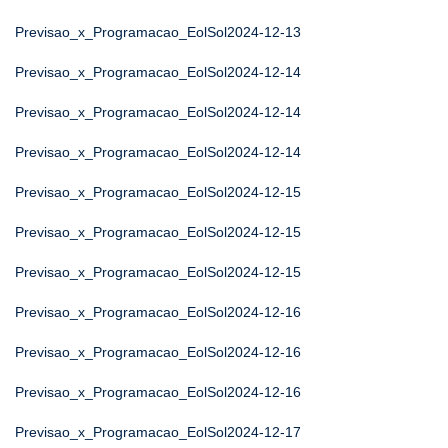
Previsao_x_Programacao_EolSol2024-12-13
Previsao_x_Programacao_EolSol2024-12-14
Previsao_x_Programacao_EolSol2024-12-14
Previsao_x_Programacao_EolSol2024-12-14
Previsao_x_Programacao_EolSol2024-12-15
Previsao_x_Programacao_EolSol2024-12-15
Previsao_x_Programacao_EolSol2024-12-15
Previsao_x_Programacao_EolSol2024-12-16
Previsao_x_Programacao_EolSol2024-12-16
Previsao_x_Programacao_EolSol2024-12-16
Previsao_x_Programacao_EolSol2024-12-17