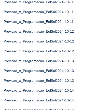
Previsao_x_Programacao_EolSol2024-10-11
Previsao_x_Programacao_EolSol2024-10-11
Previsao_x_Programacao_EolSol2024-10-11
Previsao_x_Programacao_EolSol2024-10-12
Previsao_x_Programacao_EolSol2024-10-12
Previsao_x_Programacao_EolSol2024-10-12
Previsao_x_Programacao_EolSol2024-10-13
Previsao_x_Programacao_EolSol2024-10-13
Previsao_x_Programacao_EolSol2024-10-13
Previsao_x_Programacao_EolSol2024-10-14
Previsao_x_Programacao_EolSol2024-10-14