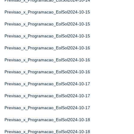
Previsao_x_Programacao_EolSol2024-10-14
Previsao_x_Programacao_EolSol2024-10-15
Previsao_x_Programacao_EolSol2024-10-15
Previsao_x_Programacao_EolSol2024-10-15
Previsao_x_Programacao_EolSol2024-10-16
Previsao_x_Programacao_EolSol2024-10-16
Previsao_x_Programacao_EolSol2024-10-16
Previsao_x_Programacao_EolSol2024-10-17
Previsao_x_Programacao_EolSol2024-10-17
Previsao_x_Programacao_EolSol2024-10-17
Previsao_x_Programacao_EolSol2024-10-18
Previsao_x_Programacao_EolSol2024-10-18