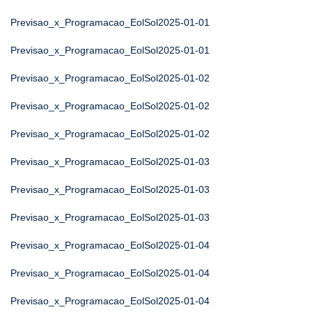
Previsao_x_Programacao_EolSol2025-01-01
Previsao_x_Programacao_EolSol2025-01-01
Previsao_x_Programacao_EolSol2025-01-02
Previsao_x_Programacao_EolSol2025-01-02
Previsao_x_Programacao_EolSol2025-01-02
Previsao_x_Programacao_EolSol2025-01-03
Previsao_x_Programacao_EolSol2025-01-03
Previsao_x_Programacao_EolSol2025-01-03
Previsao_x_Programacao_EolSol2025-01-04
Previsao_x_Programacao_EolSol2025-01-04
Previsao_x_Programacao_EolSol2025-01-04