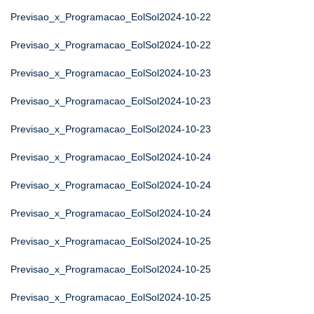
Previsao_x_Programacao_EolSol2024-10-22
Previsao_x_Programacao_EolSol2024-10-22
Previsao_x_Programacao_EolSol2024-10-23
Previsao_x_Programacao_EolSol2024-10-23
Previsao_x_Programacao_EolSol2024-10-23
Previsao_x_Programacao_EolSol2024-10-24
Previsao_x_Programacao_EolSol2024-10-24
Previsao_x_Programacao_EolSol2024-10-24
Previsao_x_Programacao_EolSol2024-10-25
Previsao_x_Programacao_EolSol2024-10-25
Previsao_x_Programacao_EolSol2024-10-25