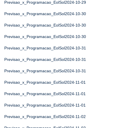
Previsao_x_Programacao_EolSol2024-10-29
Previsao_x_Programacao_EolSol2024-10-30
Previsao_x_Programacao_EolSol2024-10-30
Previsao_x_Programacao_EolSol2024-10-30
Previsao_x_Programacao_EolSol2024-10-31
Previsao_x_Programacao_EolSol2024-10-31
Previsao_x_Programacao_EolSol2024-10-31
Previsao_x_Programacao_EolSol2024-11-01
Previsao_x_Programacao_EolSol2024-11-01
Previsao_x_Programacao_EolSol2024-11-01
Previsao_x_Programacao_EolSol2024-11-02