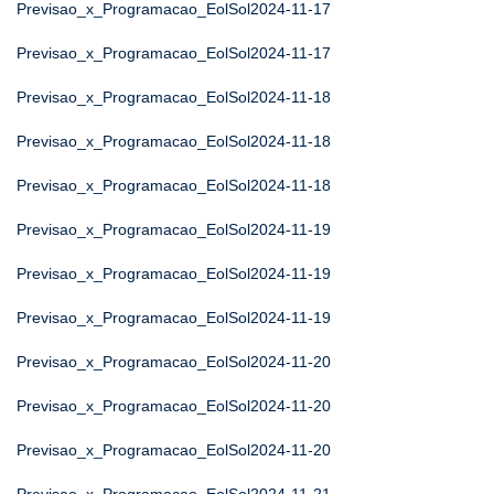
Previsao_x_Programacao_EolSol2024-11-17
Previsao_x_Programacao_EolSol2024-11-17
Previsao_x_Programacao_EolSol2024-11-18
Previsao_x_Programacao_EolSol2024-11-18
Previsao_x_Programacao_EolSol2024-11-18
Previsao_x_Programacao_EolSol2024-11-19
Previsao_x_Programacao_EolSol2024-11-19
Previsao_x_Programacao_EolSol2024-11-19
Previsao_x_Programacao_EolSol2024-11-20
Previsao_x_Programacao_EolSol2024-11-20
Previsao_x_Programacao_EolSol2024-11-20