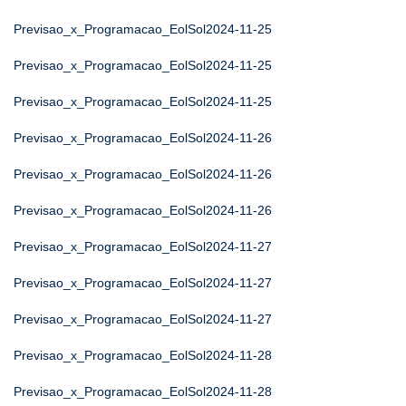
Previsao_x_Programacao_EolSol2024-11-25
Previsao_x_Programacao_EolSol2024-11-25
Previsao_x_Programacao_EolSol2024-11-25
Previsao_x_Programacao_EolSol2024-11-26
Previsao_x_Programacao_EolSol2024-11-26
Previsao_x_Programacao_EolSol2024-11-26
Previsao_x_Programacao_EolSol2024-11-27
Previsao_x_Programacao_EolSol2024-11-27
Previsao_x_Programacao_EolSol2024-11-27
Previsao_x_Programacao_EolSol2024-11-28
Previsao_x_Programacao_EolSol2024-11-28