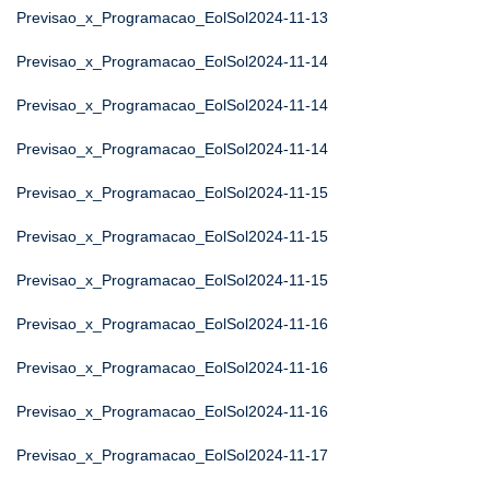
Previsao_x_Programacao_EolSol2024-11-13
Previsao_x_Programacao_EolSol2024-11-14
Previsao_x_Programacao_EolSol2024-11-14
Previsao_x_Programacao_EolSol2024-11-14
Previsao_x_Programacao_EolSol2024-11-15
Previsao_x_Programacao_EolSol2024-11-15
Previsao_x_Programacao_EolSol2024-11-15
Previsao_x_Programacao_EolSol2024-11-16
Previsao_x_Programacao_EolSol2024-11-16
Previsao_x_Programacao_EolSol2024-11-16
Previsao_x_Programacao_EolSol2024-11-17