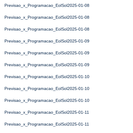
Previsao_x_Programacao_EolSol2025-01-08
Previsao_x_Programacao_EolSol2025-01-08
Previsao_x_Programacao_EolSol2025-01-08
Previsao_x_Programacao_EolSol2025-01-09
Previsao_x_Programacao_EolSol2025-01-09
Previsao_x_Programacao_EolSol2025-01-09
Previsao_x_Programacao_EolSol2025-01-10
Previsao_x_Programacao_EolSol2025-01-10
Previsao_x_Programacao_EolSol2025-01-10
Previsao_x_Programacao_EolSol2025-01-11
Previsao_x_Programacao_EolSol2025-01-11