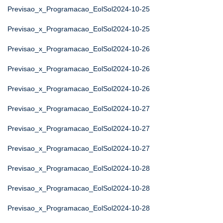
Previsao_x_Programacao_EolSol2024-10-25
Previsao_x_Programacao_EolSol2024-10-25
Previsao_x_Programacao_EolSol2024-10-26
Previsao_x_Programacao_EolSol2024-10-26
Previsao_x_Programacao_EolSol2024-10-26
Previsao_x_Programacao_EolSol2024-10-27
Previsao_x_Programacao_EolSol2024-10-27
Previsao_x_Programacao_EolSol2024-10-27
Previsao_x_Programacao_EolSol2024-10-28
Previsao_x_Programacao_EolSol2024-10-28
Previsao_x_Programacao_EolSol2024-10-28