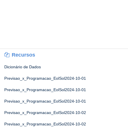
Recursos
Dicionário de Dados
Previsao_x_Programacao_EolSol2024-10-01
Previsao_x_Programacao_EolSol2024-10-01
Previsao_x_Programacao_EolSol2024-10-01
Previsao_x_Programacao_EolSol2024-10-02
Previsao_x_Programacao_EolSol2024-10-02