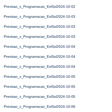
Previsao_x_Programacao_EolSol2024-10-02
Previsao_x_Programacao_EolSol2024-10-03
Previsao_x_Programacao_EolSol2024-10-03
Previsao_x_Programacao_EolSol2024-10-03
Previsao_x_Programacao_EolSol2024-10-04
Previsao_x_Programacao_EolSol2024-10-04
Previsao_x_Programacao_EolSol2024-10-04
Previsao_x_Programacao_EolSol2024-10-05
Previsao_x_Programacao_EolSol2024-10-05
Previsao_x_Programacao_EolSol2024-10-05
Previsao_x_Programacao_EolSol2024-10-06