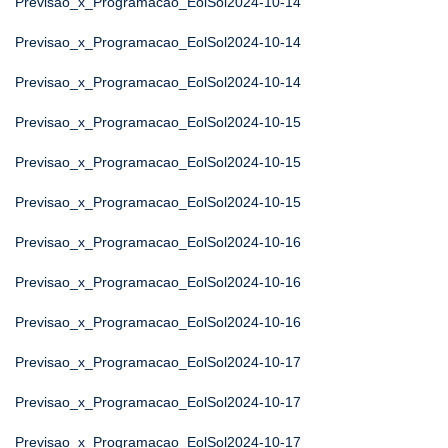
Previsao_x_Programacao_EolSol2024-10-14
Previsao_x_Programacao_EolSol2024-10-14
Previsao_x_Programacao_EolSol2024-10-14
Previsao_x_Programacao_EolSol2024-10-15
Previsao_x_Programacao_EolSol2024-10-15
Previsao_x_Programacao_EolSol2024-10-15
Previsao_x_Programacao_EolSol2024-10-16
Previsao_x_Programacao_EolSol2024-10-16
Previsao_x_Programacao_EolSol2024-10-16
Previsao_x_Programacao_EolSol2024-10-17
Previsao_x_Programacao_EolSol2024-10-17
Previsao_x_Programacao_EolSol2024-10-17