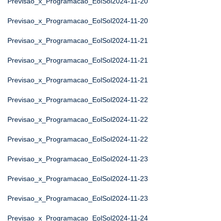
Previsao_x_Programacao_EolSol2024-11-20
Previsao_x_Programacao_EolSol2024-11-20
Previsao_x_Programacao_EolSol2024-11-21
Previsao_x_Programacao_EolSol2024-11-21
Previsao_x_Programacao_EolSol2024-11-21
Previsao_x_Programacao_EolSol2024-11-22
Previsao_x_Programacao_EolSol2024-11-22
Previsao_x_Programacao_EolSol2024-11-22
Previsao_x_Programacao_EolSol2024-11-23
Previsao_x_Programacao_EolSol2024-11-23
Previsao_x_Programacao_EolSol2024-11-23
Previsao_x_Programacao_EolSol2024-11-24