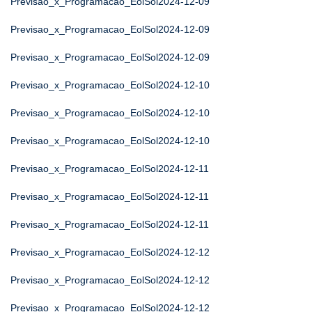
Previsao_x_Programacao_EolSol2024-12-09
Previsao_x_Programacao_EolSol2024-12-09
Previsao_x_Programacao_EolSol2024-12-09
Previsao_x_Programacao_EolSol2024-12-10
Previsao_x_Programacao_EolSol2024-12-10
Previsao_x_Programacao_EolSol2024-12-10
Previsao_x_Programacao_EolSol2024-12-11
Previsao_x_Programacao_EolSol2024-12-11
Previsao_x_Programacao_EolSol2024-12-11
Previsao_x_Programacao_EolSol2024-12-12
Previsao_x_Programacao_EolSol2024-12-12
Previsao_x_Programacao_EolSol2024-12-12