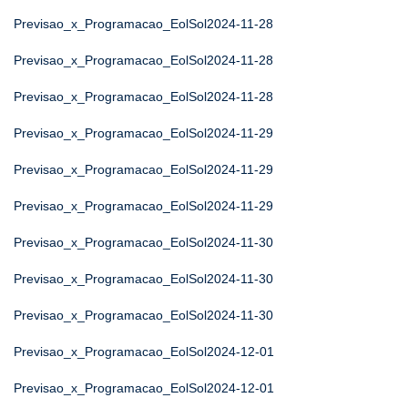
Previsao_x_Programacao_EolSol2024-11-28
Previsao_x_Programacao_EolSol2024-11-28
Previsao_x_Programacao_EolSol2024-11-28
Previsao_x_Programacao_EolSol2024-11-29
Previsao_x_Programacao_EolSol2024-11-29
Previsao_x_Programacao_EolSol2024-11-29
Previsao_x_Programacao_EolSol2024-11-30
Previsao_x_Programacao_EolSol2024-11-30
Previsao_x_Programacao_EolSol2024-11-30
Previsao_x_Programacao_EolSol2024-12-01
Previsao_x_Programacao_EolSol2024-12-01