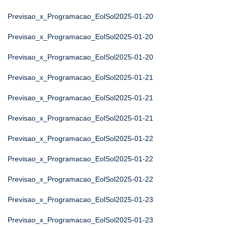
Previsao_x_Programacao_EolSol2025-01-20
Previsao_x_Programacao_EolSol2025-01-20
Previsao_x_Programacao_EolSol2025-01-20
Previsao_x_Programacao_EolSol2025-01-21
Previsao_x_Programacao_EolSol2025-01-21
Previsao_x_Programacao_EolSol2025-01-21
Previsao_x_Programacao_EolSol2025-01-22
Previsao_x_Programacao_EolSol2025-01-22
Previsao_x_Programacao_EolSol2025-01-22
Previsao_x_Programacao_EolSol2025-01-23
Previsao_x_Programacao_EolSol2025-01-23