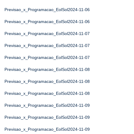
Previsao_x_Programacao_EolSol2024-11-06
Previsao_x_Programacao_EolSol2024-11-06
Previsao_x_Programacao_EolSol2024-11-07
Previsao_x_Programacao_EolSol2024-11-07
Previsao_x_Programacao_EolSol2024-11-07
Previsao_x_Programacao_EolSol2024-11-08
Previsao_x_Programacao_EolSol2024-11-08
Previsao_x_Programacao_EolSol2024-11-08
Previsao_x_Programacao_EolSol2024-11-09
Previsao_x_Programacao_EolSol2024-11-09
Previsao_x_Programacao_EolSol2024-11-09