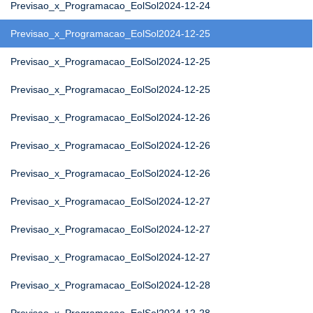
Previsao_x_Programacao_EolSol2024-12-24
Previsao_x_Programacao_EolSol2024-12-25
Previsao_x_Programacao_EolSol2024-12-25
Previsao_x_Programacao_EolSol2024-12-25
Previsao_x_Programacao_EolSol2024-12-26
Previsao_x_Programacao_EolSol2024-12-26
Previsao_x_Programacao_EolSol2024-12-26
Previsao_x_Programacao_EolSol2024-12-27
Previsao_x_Programacao_EolSol2024-12-27
Previsao_x_Programacao_EolSol2024-12-27
Previsao_x_Programacao_EolSol2024-12-28