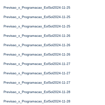
Previsao_x_Programacao_EolSol2024-11-25
Previsao_x_Programacao_EolSol2024-11-25
Previsao_x_Programacao_EolSol2024-11-25
Previsao_x_Programacao_EolSol2024-11-26
Previsao_x_Programacao_EolSol2024-11-26
Previsao_x_Programacao_EolSol2024-11-26
Previsao_x_Programacao_EolSol2024-11-27
Previsao_x_Programacao_EolSol2024-11-27
Previsao_x_Programacao_EolSol2024-11-27
Previsao_x_Programacao_EolSol2024-11-28
Previsao_x_Programacao_EolSol2024-11-28