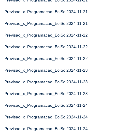
Previsao_x_Programacao_EolSol2024-11-21
Previsao_x_Programacao_EolSol2024-11-21
Previsao_x_Programacao_EolSol2024-11-21
Previsao_x_Programacao_EolSol2024-11-22
Previsao_x_Programacao_EolSol2024-11-22
Previsao_x_Programacao_EolSol2024-11-22
Previsao_x_Programacao_EolSol2024-11-23
Previsao_x_Programacao_EolSol2024-11-23
Previsao_x_Programacao_EolSol2024-11-23
Previsao_x_Programacao_EolSol2024-11-24
Previsao_x_Programacao_EolSol2024-11-24
Previsao_x_Programacao_EolSol2024-11-24