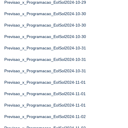
Previsao_x_Programacao_EolSol2024-10-29
Previsao_x_Programacao_EolSol2024-10-30
Previsao_x_Programacao_EolSol2024-10-30
Previsao_x_Programacao_EolSol2024-10-30
Previsao_x_Programacao_EolSol2024-10-31
Previsao_x_Programacao_EolSol2024-10-31
Previsao_x_Programacao_EolSol2024-10-31
Previsao_x_Programacao_EolSol2024-11-01
Previsao_x_Programacao_EolSol2024-11-01
Previsao_x_Programacao_EolSol2024-11-01
Previsao_x_Programacao_EolSol2024-11-02