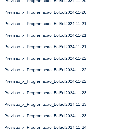
Previsao_x_Programacao_EolSol2024-11-20
Previsao_x_Programacao_EolSol2024-11-20
Previsao_x_Programacao_EolSol2024-11-21
Previsao_x_Programacao_EolSol2024-11-21
Previsao_x_Programacao_EolSol2024-11-21
Previsao_x_Programacao_EolSol2024-11-22
Previsao_x_Programacao_EolSol2024-11-22
Previsao_x_Programacao_EolSol2024-11-22
Previsao_x_Programacao_EolSol2024-11-23
Previsao_x_Programacao_EolSol2024-11-23
Previsao_x_Programacao_EolSol2024-11-23
Previsao_x_Programacao_EolSol2024-11-24