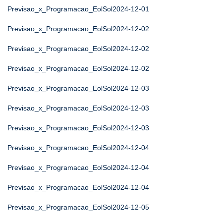
Previsao_x_Programacao_EolSol2024-12-01
Previsao_x_Programacao_EolSol2024-12-02
Previsao_x_Programacao_EolSol2024-12-02
Previsao_x_Programacao_EolSol2024-12-02
Previsao_x_Programacao_EolSol2024-12-03
Previsao_x_Programacao_EolSol2024-12-03
Previsao_x_Programacao_EolSol2024-12-03
Previsao_x_Programacao_EolSol2024-12-04
Previsao_x_Programacao_EolSol2024-12-04
Previsao_x_Programacao_EolSol2024-12-04
Previsao_x_Programacao_EolSol2024-12-05