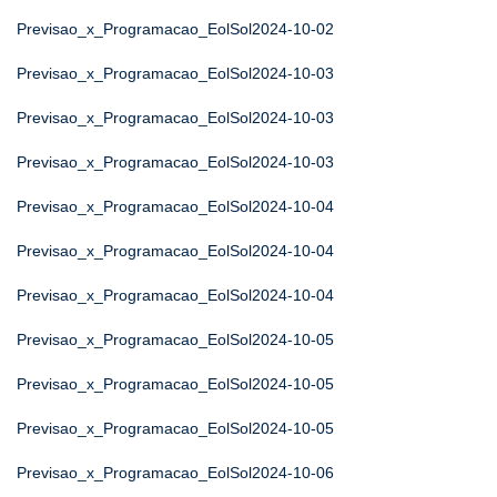
Previsao_x_Programacao_EolSol2024-10-02
Previsao_x_Programacao_EolSol2024-10-03
Previsao_x_Programacao_EolSol2024-10-03
Previsao_x_Programacao_EolSol2024-10-03
Previsao_x_Programacao_EolSol2024-10-04
Previsao_x_Programacao_EolSol2024-10-04
Previsao_x_Programacao_EolSol2024-10-04
Previsao_x_Programacao_EolSol2024-10-05
Previsao_x_Programacao_EolSol2024-10-05
Previsao_x_Programacao_EolSol2024-10-05
Previsao_x_Programacao_EolSol2024-10-06