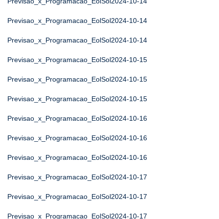
Previsao_x_Programacao_EolSol2024-10-14
Previsao_x_Programacao_EolSol2024-10-14
Previsao_x_Programacao_EolSol2024-10-14
Previsao_x_Programacao_EolSol2024-10-15
Previsao_x_Programacao_EolSol2024-10-15
Previsao_x_Programacao_EolSol2024-10-15
Previsao_x_Programacao_EolSol2024-10-16
Previsao_x_Programacao_EolSol2024-10-16
Previsao_x_Programacao_EolSol2024-10-16
Previsao_x_Programacao_EolSol2024-10-17
Previsao_x_Programacao_EolSol2024-10-17
Previsao_x_Programacao_EolSol2024-10-17