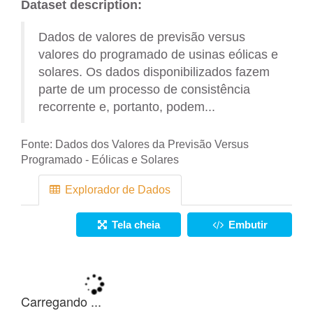
Dataset description:
Dados de valores de previsão versus
valores do programado de usinas eólicas e
solares. Os dados disponibilizados fazem
parte de um processo de consistência
recorrente e, portanto, podem...
Fonte:
Dados dos Valores da Previsão Versus
Programado - Eólicas e Solares
Explorador de Dados
Tela cheia
Embutir