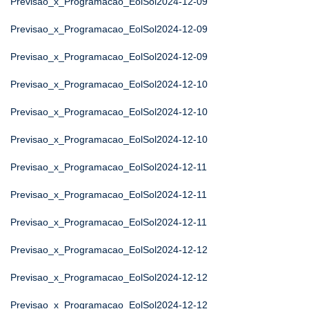
Previsao_x_Programacao_EolSol2024-12-09
Previsao_x_Programacao_EolSol2024-12-09
Previsao_x_Programacao_EolSol2024-12-09
Previsao_x_Programacao_EolSol2024-12-10
Previsao_x_Programacao_EolSol2024-12-10
Previsao_x_Programacao_EolSol2024-12-10
Previsao_x_Programacao_EolSol2024-12-11
Previsao_x_Programacao_EolSol2024-12-11
Previsao_x_Programacao_EolSol2024-12-11
Previsao_x_Programacao_EolSol2024-12-12
Previsao_x_Programacao_EolSol2024-12-12
Previsao_x_Programacao_EolSol2024-12-12