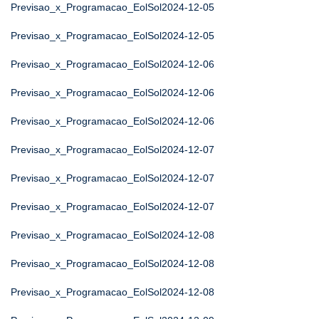
Previsao_x_Programacao_EolSol2024-12-05
Previsao_x_Programacao_EolSol2024-12-05
Previsao_x_Programacao_EolSol2024-12-06
Previsao_x_Programacao_EolSol2024-12-06
Previsao_x_Programacao_EolSol2024-12-06
Previsao_x_Programacao_EolSol2024-12-07
Previsao_x_Programacao_EolSol2024-12-07
Previsao_x_Programacao_EolSol2024-12-07
Previsao_x_Programacao_EolSol2024-12-08
Previsao_x_Programacao_EolSol2024-12-08
Previsao_x_Programacao_EolSol2024-12-08