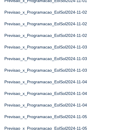
Previsao_x_Programacao_EolSol2024-11-01
Previsao_x_Programacao_EolSol2024-11-02
Previsao_x_Programacao_EolSol2024-11-02
Previsao_x_Programacao_EolSol2024-11-02
Previsao_x_Programacao_EolSol2024-11-03
Previsao_x_Programacao_EolSol2024-11-03
Previsao_x_Programacao_EolSol2024-11-03
Previsao_x_Programacao_EolSol2024-11-04
Previsao_x_Programacao_EolSol2024-11-04
Previsao_x_Programacao_EolSol2024-11-04
Previsao_x_Programacao_EolSol2024-11-05
Previsao_x_Programacao_EolSol2024-11-05