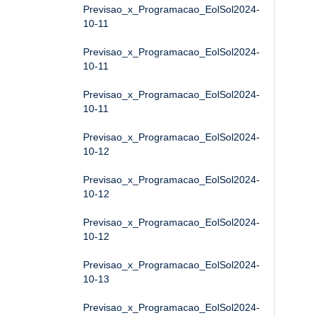
Previsao_x_Programacao_EolSol2024-
10-11
Previsao_x_Programacao_EolSol2024-
10-11
Previsao_x_Programacao_EolSol2024-
10-11
Previsao_x_Programacao_EolSol2024-
10-12
Previsao_x_Programacao_EolSol2024-
10-12
Previsao_x_Programacao_EolSol2024-
10-12
Previsao_x_Programacao_EolSol2024-
10-13
Previsao_x_Programacao_EolSol2024-