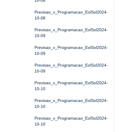
10-08
Previsao_x_Programacao_EolSol2024-
10-08
Previsao_x_Programacao_EolSol2024-
10-09
Previsao_x_Programacao_EolSol2024-
10-09
Previsao_x_Programacao_EolSol2024-
10-09
Previsao_x_Programacao_EolSol2024-
10-10
Previsao_x_Programacao_EolSol2024-
10-10
Previsao_x_Programacao_EolSol2024-
10-10