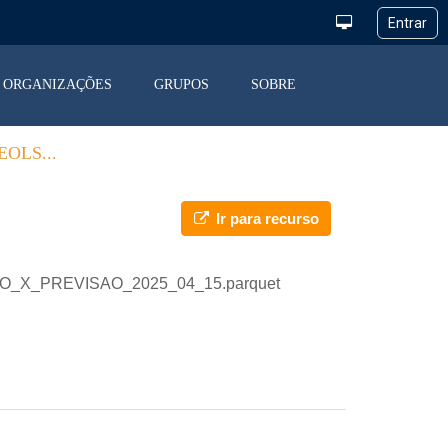
ORGANIZAÇÕES
GRUPOS
SOBRE
OLS...
Ir para recurso
ACAO_X_PREVISAO_2025_04_15.parquet