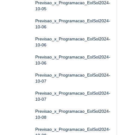
Previsao_x_Programacao_EolSol2024-
10-05
Previsao_x_Programacao_EolSol2024-
10-06
Previsao_x_Programacao_EolSol2024-
10-06
Previsao_x_Programacao_EolSol2024-
10-06
Previsao_x_Programacao_EolSol2024-
10-07
Previsao_x_Programacao_EolSol2024-
10-07
Previsao_x_Programacao_EolSol2024-
10-08
Previsao_x_Programacao_EolSol2024-