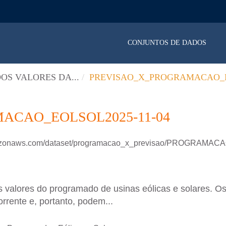
CONJUNTOS DE DADOS
OS VALORES DA...
PREVISAO_X_PROGRAMACAO_E
ACAO_EOLSOL2025-11-04
.amazonaws.com/dataset/programacao_x_previsao/PROGRAM
 valores do programado de usinas eólicas e solares. Os
rrente e, portanto, podem...