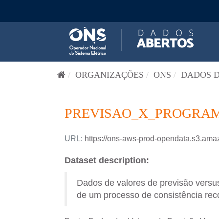
Pular para o conteúdo
ORGANIZAÇÕES
ONS
DADOS D
PREVISAO_X_PROGRAM
URL:
https://ons-aws-prod-opendata.s3
Dataset description:
Dados de valores de previsão versus
de um processo de consistência reco