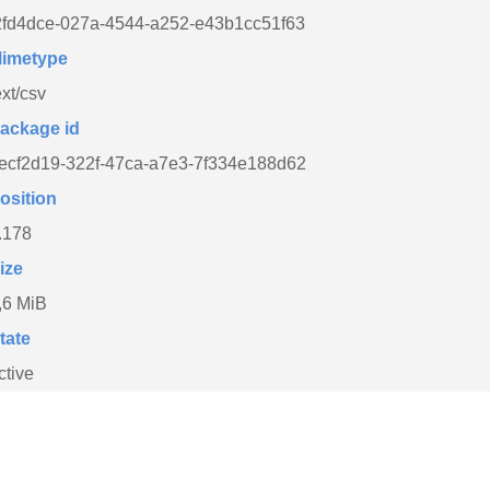
2fd4dce-027a-4544-a252-e43b1cc51f63
imetype
ext/csv
ackage id
ecf2d19-322f-47ca-a7e3-7f334e188d62
osition
.178
ize
,6 MiB
tate
ctive