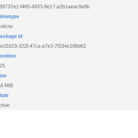
88737e1-f465-4933-9e17-a2b1aeac9a9b
imetype
ext/csv
ackage id
ecf2d19-322f-47ca-a7e3-7f334e188d62
osition
25
ize
,6 MiB
tate
ctive