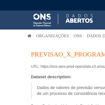
Pular para o conteúdo
ORGANIZAÇÕES
ONS
DADOS D
PREVISAO_X_PROGRAM
URL:
https://ons-aws-prod-opendata.s3
Dataset description:
Dados de valores de previsão versus
de um processo de consistência reco