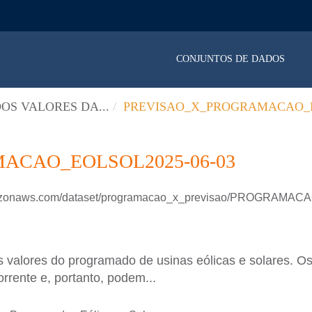
CONJUNTOS DE DADOS
OS VALORES DA...
PREVISAO_X_PROGRAMACAO_E
ACAO_EOLSOL2025-06-03
.amazonaws.com/dataset/programacao_x_previsao/PROGRAM
 valores do programado de usinas eólicas e solares. Os
rrente e, portanto, podem...