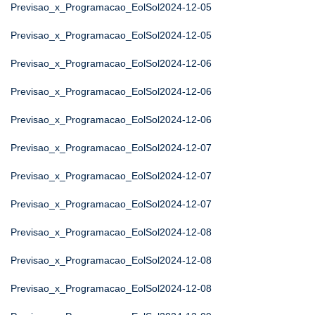
Previsao_x_Programacao_EolSol2024-12-05
Previsao_x_Programacao_EolSol2024-12-05
Previsao_x_Programacao_EolSol2024-12-06
Previsao_x_Programacao_EolSol2024-12-06
Previsao_x_Programacao_EolSol2024-12-06
Previsao_x_Programacao_EolSol2024-12-07
Previsao_x_Programacao_EolSol2024-12-07
Previsao_x_Programacao_EolSol2024-12-07
Previsao_x_Programacao_EolSol2024-12-08
Previsao_x_Programacao_EolSol2024-12-08
Previsao_x_Programacao_EolSol2024-12-08