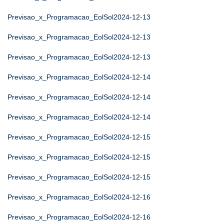
Previsao_x_Programacao_EolSol2024-12-13
Previsao_x_Programacao_EolSol2024-12-13
Previsao_x_Programacao_EolSol2024-12-13
Previsao_x_Programacao_EolSol2024-12-14
Previsao_x_Programacao_EolSol2024-12-14
Previsao_x_Programacao_EolSol2024-12-14
Previsao_x_Programacao_EolSol2024-12-15
Previsao_x_Programacao_EolSol2024-12-15
Previsao_x_Programacao_EolSol2024-12-15
Previsao_x_Programacao_EolSol2024-12-16
Previsao_x_Programacao_EolSol2024-12-16