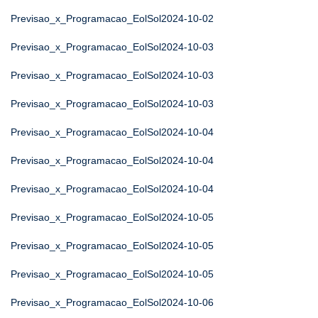
Previsao_x_Programacao_EolSol2024-10-02
Previsao_x_Programacao_EolSol2024-10-03
Previsao_x_Programacao_EolSol2024-10-03
Previsao_x_Programacao_EolSol2024-10-03
Previsao_x_Programacao_EolSol2024-10-04
Previsao_x_Programacao_EolSol2024-10-04
Previsao_x_Programacao_EolSol2024-10-04
Previsao_x_Programacao_EolSol2024-10-05
Previsao_x_Programacao_EolSol2024-10-05
Previsao_x_Programacao_EolSol2024-10-05
Previsao_x_Programacao_EolSol2024-10-06