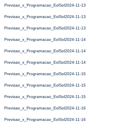
Previsao_x_Programacao_EolSol2024-11-13
Previsao_x_Programacao_EolSol2024-11-13
Previsao_x_Programacao_EolSol2024-11-13
Previsao_x_Programacao_EolSol2024-11-14
Previsao_x_Programacao_EolSol2024-11-14
Previsao_x_Programacao_EolSol2024-11-14
Previsao_x_Programacao_EolSol2024-11-15
Previsao_x_Programacao_EolSol2024-11-15
Previsao_x_Programacao_EolSol2024-11-15
Previsao_x_Programacao_EolSol2024-11-16
Previsao_x_Programacao_EolSol2024-11-16