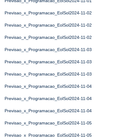
Previsao_x_Programacao_EolSol2024-11-01
Previsao_x_Programacao_EolSol2024-11-02
Previsao_x_Programacao_EolSol2024-11-02
Previsao_x_Programacao_EolSol2024-11-02
Previsao_x_Programacao_EolSol2024-11-03
Previsao_x_Programacao_EolSol2024-11-03
Previsao_x_Programacao_EolSol2024-11-03
Previsao_x_Programacao_EolSol2024-11-04
Previsao_x_Programacao_EolSol2024-11-04
Previsao_x_Programacao_EolSol2024-11-04
Previsao_x_Programacao_EolSol2024-11-05
Previsao_x_Programacao_EolSol2024-11-05