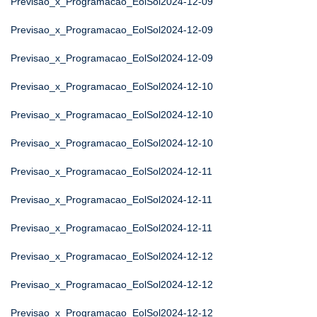
Previsao_x_Programacao_EolSol2024-12-09
Previsao_x_Programacao_EolSol2024-12-09
Previsao_x_Programacao_EolSol2024-12-09
Previsao_x_Programacao_EolSol2024-12-10
Previsao_x_Programacao_EolSol2024-12-10
Previsao_x_Programacao_EolSol2024-12-10
Previsao_x_Programacao_EolSol2024-12-11
Previsao_x_Programacao_EolSol2024-12-11
Previsao_x_Programacao_EolSol2024-12-11
Previsao_x_Programacao_EolSol2024-12-12
Previsao_x_Programacao_EolSol2024-12-12
Previsao_x_Programacao_EolSol2024-12-12