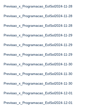
Previsao_x_Programacao_EolSol2024-11-28
Previsao_x_Programacao_EolSol2024-11-28
Previsao_x_Programacao_EolSol2024-11-28
Previsao_x_Programacao_EolSol2024-11-29
Previsao_x_Programacao_EolSol2024-11-29
Previsao_x_Programacao_EolSol2024-11-29
Previsao_x_Programacao_EolSol2024-11-30
Previsao_x_Programacao_EolSol2024-11-30
Previsao_x_Programacao_EolSol2024-11-30
Previsao_x_Programacao_EolSol2024-12-01
Previsao_x_Programacao_EolSol2024-12-01