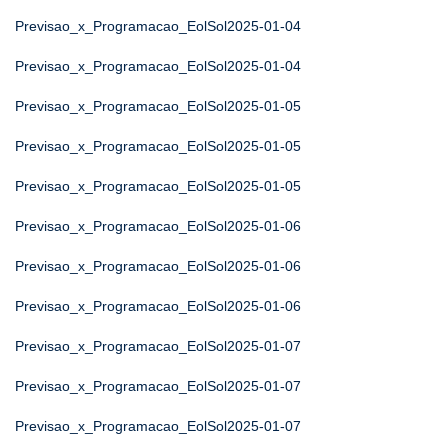
Previsao_x_Programacao_EolSol2025-01-04
Previsao_x_Programacao_EolSol2025-01-04
Previsao_x_Programacao_EolSol2025-01-05
Previsao_x_Programacao_EolSol2025-01-05
Previsao_x_Programacao_EolSol2025-01-05
Previsao_x_Programacao_EolSol2025-01-06
Previsao_x_Programacao_EolSol2025-01-06
Previsao_x_Programacao_EolSol2025-01-06
Previsao_x_Programacao_EolSol2025-01-07
Previsao_x_Programacao_EolSol2025-01-07
Previsao_x_Programacao_EolSol2025-01-07