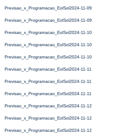
Previsao_x_Programacao_EolSol2024-11-09
Previsao_x_Programacao_EolSol2024-11-09
Previsao_x_Programacao_EolSol2024-11-10
Previsao_x_Programacao_EolSol2024-11-10
Previsao_x_Programacao_EolSol2024-11-10
Previsao_x_Programacao_EolSol2024-11-11
Previsao_x_Programacao_EolSol2024-11-11
Previsao_x_Programacao_EolSol2024-11-11
Previsao_x_Programacao_EolSol2024-11-12
Previsao_x_Programacao_EolSol2024-11-12
Previsao_x_Programacao_EolSol2024-11-12