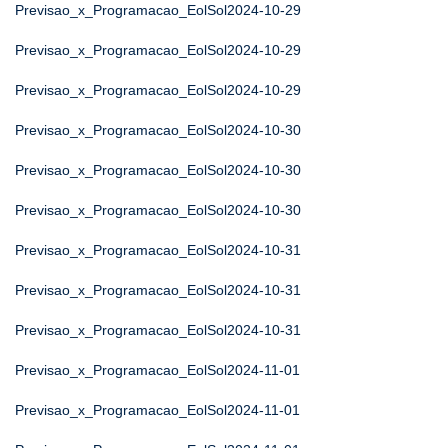
Previsao_x_Programacao_EolSol2024-10-29
Previsao_x_Programacao_EolSol2024-10-29
Previsao_x_Programacao_EolSol2024-10-29
Previsao_x_Programacao_EolSol2024-10-30
Previsao_x_Programacao_EolSol2024-10-30
Previsao_x_Programacao_EolSol2024-10-30
Previsao_x_Programacao_EolSol2024-10-31
Previsao_x_Programacao_EolSol2024-10-31
Previsao_x_Programacao_EolSol2024-10-31
Previsao_x_Programacao_EolSol2024-11-01
Previsao_x_Programacao_EolSol2024-11-01