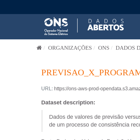
Pular para o conteúdo
ORGANIZAÇÕES
ONS
DADOS D
PREVISAO_X_PROGRAM
URL:
https://ons-aws-prod-opendata.s3
Dataset description:
Dados de valores de previsão versus
de um processo de consistência reco