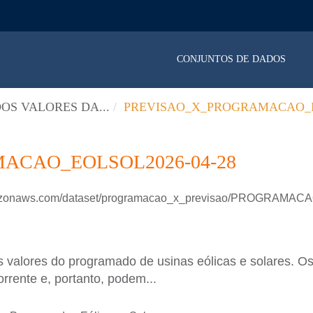
CONJUNTOS DE DADOS
OS VALORES DA...
PREVISAO_X_PROGRAMACAO_E
ACAO_EOLSOL2026-04-28
.amazonaws.com/dataset/programacao_x_previsao/PROGRAM
 valores do programado de usinas eólicas e solares. Os
rrente e, portanto, podem...