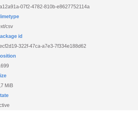
a12a91a-07f2-4782-810b-e8627752114a
imetype
ext/csv
ackage id
ecf2d19-322f-47ca-a7e3-7f334e188d62
osition
.699
ize
,7 MiB
tate
ctive