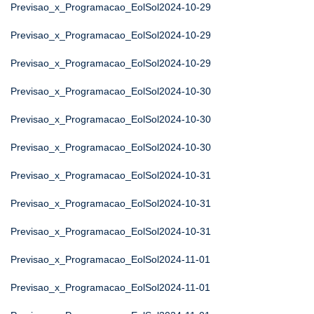
Previsao_x_Programacao_EolSol2024-10-29
Previsao_x_Programacao_EolSol2024-10-29
Previsao_x_Programacao_EolSol2024-10-29
Previsao_x_Programacao_EolSol2024-10-30
Previsao_x_Programacao_EolSol2024-10-30
Previsao_x_Programacao_EolSol2024-10-30
Previsao_x_Programacao_EolSol2024-10-31
Previsao_x_Programacao_EolSol2024-10-31
Previsao_x_Programacao_EolSol2024-10-31
Previsao_x_Programacao_EolSol2024-11-01
Previsao_x_Programacao_EolSol2024-11-01