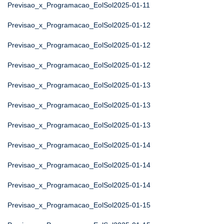
Previsao_x_Programacao_EolSol2025-01-11
Previsao_x_Programacao_EolSol2025-01-12
Previsao_x_Programacao_EolSol2025-01-12
Previsao_x_Programacao_EolSol2025-01-12
Previsao_x_Programacao_EolSol2025-01-13
Previsao_x_Programacao_EolSol2025-01-13
Previsao_x_Programacao_EolSol2025-01-13
Previsao_x_Programacao_EolSol2025-01-14
Previsao_x_Programacao_EolSol2025-01-14
Previsao_x_Programacao_EolSol2025-01-14
Previsao_x_Programacao_EolSol2025-01-15