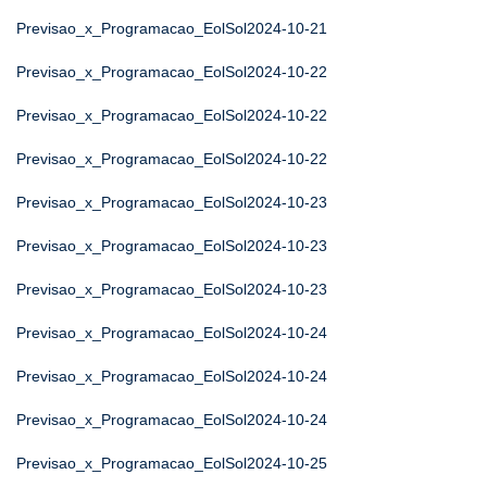
Previsao_x_Programacao_EolSol2024-10-21
Previsao_x_Programacao_EolSol2024-10-22
Previsao_x_Programacao_EolSol2024-10-22
Previsao_x_Programacao_EolSol2024-10-22
Previsao_x_Programacao_EolSol2024-10-23
Previsao_x_Programacao_EolSol2024-10-23
Previsao_x_Programacao_EolSol2024-10-23
Previsao_x_Programacao_EolSol2024-10-24
Previsao_x_Programacao_EolSol2024-10-24
Previsao_x_Programacao_EolSol2024-10-24
Previsao_x_Programacao_EolSol2024-10-25