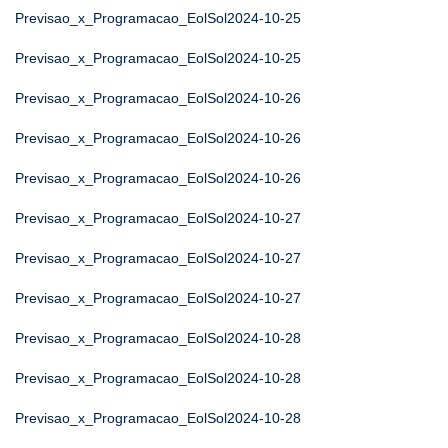
Previsao_x_Programacao_EolSol2024-10-25
Previsao_x_Programacao_EolSol2024-10-25
Previsao_x_Programacao_EolSol2024-10-26
Previsao_x_Programacao_EolSol2024-10-26
Previsao_x_Programacao_EolSol2024-10-26
Previsao_x_Programacao_EolSol2024-10-27
Previsao_x_Programacao_EolSol2024-10-27
Previsao_x_Programacao_EolSol2024-10-27
Previsao_x_Programacao_EolSol2024-10-28
Previsao_x_Programacao_EolSol2024-10-28
Previsao_x_Programacao_EolSol2024-10-28