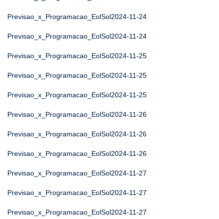
Previsao_x_Programacao_EolSol2024-11-24
Previsao_x_Programacao_EolSol2024-11-24
Previsao_x_Programacao_EolSol2024-11-25
Previsao_x_Programacao_EolSol2024-11-25
Previsao_x_Programacao_EolSol2024-11-25
Previsao_x_Programacao_EolSol2024-11-26
Previsao_x_Programacao_EolSol2024-11-26
Previsao_x_Programacao_EolSol2024-11-26
Previsao_x_Programacao_EolSol2024-11-27
Previsao_x_Programacao_EolSol2024-11-27
Previsao_x_Programacao_EolSol2024-11-27