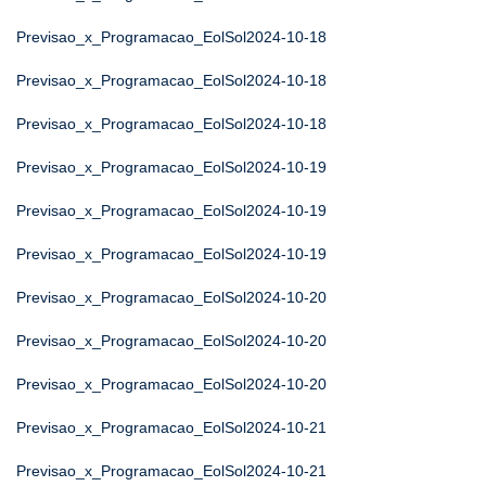
Previsao_x_Programacao_EolSol2024-10-18
Previsao_x_Programacao_EolSol2024-10-18
Previsao_x_Programacao_EolSol2024-10-18
Previsao_x_Programacao_EolSol2024-10-19
Previsao_x_Programacao_EolSol2024-10-19
Previsao_x_Programacao_EolSol2024-10-19
Previsao_x_Programacao_EolSol2024-10-20
Previsao_x_Programacao_EolSol2024-10-20
Previsao_x_Programacao_EolSol2024-10-20
Previsao_x_Programacao_EolSol2024-10-21
Previsao_x_Programacao_EolSol2024-10-21