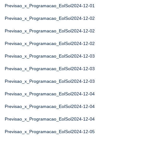
Previsao_x_Programacao_EolSol2024-12-01
Previsao_x_Programacao_EolSol2024-12-02
Previsao_x_Programacao_EolSol2024-12-02
Previsao_x_Programacao_EolSol2024-12-02
Previsao_x_Programacao_EolSol2024-12-03
Previsao_x_Programacao_EolSol2024-12-03
Previsao_x_Programacao_EolSol2024-12-03
Previsao_x_Programacao_EolSol2024-12-04
Previsao_x_Programacao_EolSol2024-12-04
Previsao_x_Programacao_EolSol2024-12-04
Previsao_x_Programacao_EolSol2024-12-05