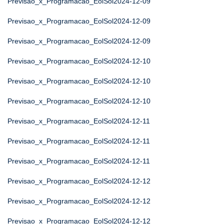
Previsao_x_Programacao_EolSol2024-12-09
Previsao_x_Programacao_EolSol2024-12-09
Previsao_x_Programacao_EolSol2024-12-09
Previsao_x_Programacao_EolSol2024-12-10
Previsao_x_Programacao_EolSol2024-12-10
Previsao_x_Programacao_EolSol2024-12-10
Previsao_x_Programacao_EolSol2024-12-11
Previsao_x_Programacao_EolSol2024-12-11
Previsao_x_Programacao_EolSol2024-12-11
Previsao_x_Programacao_EolSol2024-12-12
Previsao_x_Programacao_EolSol2024-12-12
Previsao_x_Programacao_EolSol2024-12-12