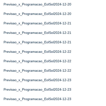
Previsao_x_Programacao_EolSol2024-12-20
Previsao_x_Programacao_EolSol2024-12-20
Previsao_x_Programacao_EolSol2024-12-21
Previsao_x_Programacao_EolSol2024-12-21
Previsao_x_Programacao_EolSol2024-12-21
Previsao_x_Programacao_EolSol2024-12-22
Previsao_x_Programacao_EolSol2024-12-22
Previsao_x_Programacao_EolSol2024-12-22
Previsao_x_Programacao_EolSol2024-12-23
Previsao_x_Programacao_EolSol2024-12-23
Previsao_x_Programacao_EolSol2024-12-23