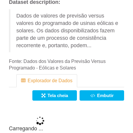
Dataset description:
Dados de valores de previsão versus
valores do programado de usinas eólicas e
solares. Os dados disponibilizados fazem
parte de um processo de consistência
recorrente e, portanto, podem...
Fonte:
Dados dos Valores da Previsão Versus
Programado - Eólicas e Solares
Explorador de Dados
Tela cheia
Embutir