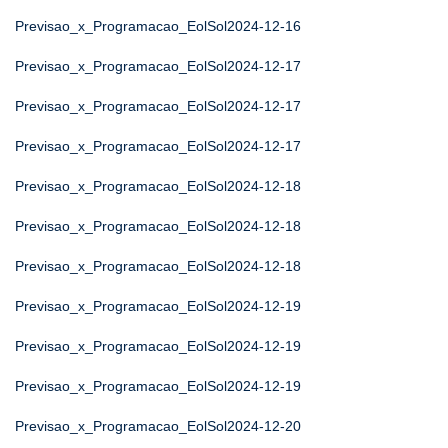
Previsao_x_Programacao_EolSol2024-12-16
Previsao_x_Programacao_EolSol2024-12-17
Previsao_x_Programacao_EolSol2024-12-17
Previsao_x_Programacao_EolSol2024-12-17
Previsao_x_Programacao_EolSol2024-12-18
Previsao_x_Programacao_EolSol2024-12-18
Previsao_x_Programacao_EolSol2024-12-18
Previsao_x_Programacao_EolSol2024-12-19
Previsao_x_Programacao_EolSol2024-12-19
Previsao_x_Programacao_EolSol2024-12-19
Previsao_x_Programacao_EolSol2024-12-20