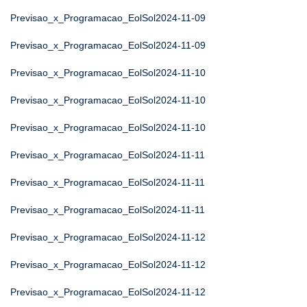
Previsao_x_Programacao_EolSol2024-11-09
Previsao_x_Programacao_EolSol2024-11-09
Previsao_x_Programacao_EolSol2024-11-10
Previsao_x_Programacao_EolSol2024-11-10
Previsao_x_Programacao_EolSol2024-11-10
Previsao_x_Programacao_EolSol2024-11-11
Previsao_x_Programacao_EolSol2024-11-11
Previsao_x_Programacao_EolSol2024-11-11
Previsao_x_Programacao_EolSol2024-11-12
Previsao_x_Programacao_EolSol2024-11-12
Previsao_x_Programacao_EolSol2024-11-12