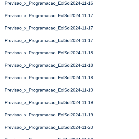
Previsao_x_Programacao_EolSol2024-11-16
Previsao_x_Programacao_EolSol2024-11-17
Previsao_x_Programacao_EolSol2024-11-17
Previsao_x_Programacao_EolSol2024-11-17
Previsao_x_Programacao_EolSol2024-11-18
Previsao_x_Programacao_EolSol2024-11-18
Previsao_x_Programacao_EolSol2024-11-18
Previsao_x_Programacao_EolSol2024-11-19
Previsao_x_Programacao_EolSol2024-11-19
Previsao_x_Programacao_EolSol2024-11-19
Previsao_x_Programacao_EolSol2024-11-20