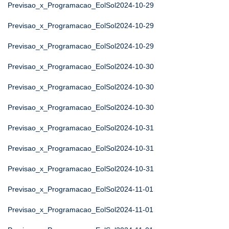
Previsao_x_Programacao_EolSol2024-10-29
Previsao_x_Programacao_EolSol2024-10-29
Previsao_x_Programacao_EolSol2024-10-29
Previsao_x_Programacao_EolSol2024-10-30
Previsao_x_Programacao_EolSol2024-10-30
Previsao_x_Programacao_EolSol2024-10-30
Previsao_x_Programacao_EolSol2024-10-31
Previsao_x_Programacao_EolSol2024-10-31
Previsao_x_Programacao_EolSol2024-10-31
Previsao_x_Programacao_EolSol2024-11-01
Previsao_x_Programacao_EolSol2024-11-01