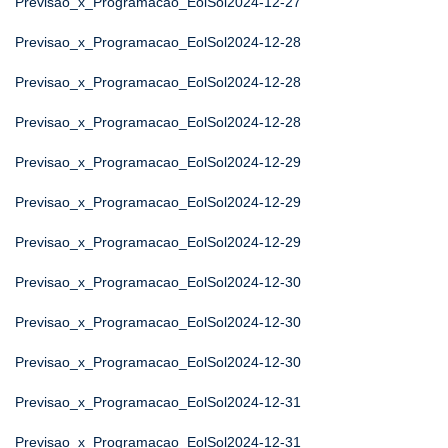
Previsao_x_Programacao_EolSol2024-12-27
Previsao_x_Programacao_EolSol2024-12-28
Previsao_x_Programacao_EolSol2024-12-28
Previsao_x_Programacao_EolSol2024-12-28
Previsao_x_Programacao_EolSol2024-12-29
Previsao_x_Programacao_EolSol2024-12-29
Previsao_x_Programacao_EolSol2024-12-29
Previsao_x_Programacao_EolSol2024-12-30
Previsao_x_Programacao_EolSol2024-12-30
Previsao_x_Programacao_EolSol2024-12-30
Previsao_x_Programacao_EolSol2024-12-31
Previsao_x_Programacao_EolSol2024-12-31