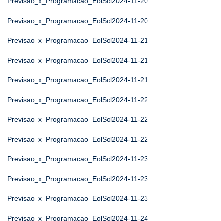
Previsao_x_Programacao_EolSol2024-11-20
Previsao_x_Programacao_EolSol2024-11-20
Previsao_x_Programacao_EolSol2024-11-21
Previsao_x_Programacao_EolSol2024-11-21
Previsao_x_Programacao_EolSol2024-11-21
Previsao_x_Programacao_EolSol2024-11-22
Previsao_x_Programacao_EolSol2024-11-22
Previsao_x_Programacao_EolSol2024-11-22
Previsao_x_Programacao_EolSol2024-11-23
Previsao_x_Programacao_EolSol2024-11-23
Previsao_x_Programacao_EolSol2024-11-23
Previsao_x_Programacao_EolSol2024-11-24