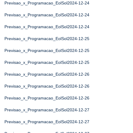
Previsao_x_Programacao_EolSol2024-12-24
Previsao_x_Programacao_EolSol2024-12-24
Previsao_x_Programacao_EolSol2024-12-24
Previsao_x_Programacao_EolSol2024-12-25
Previsao_x_Programacao_EolSol2024-12-25
Previsao_x_Programacao_EolSol2024-12-25
Previsao_x_Programacao_EolSol2024-12-26
Previsao_x_Programacao_EolSol2024-12-26
Previsao_x_Programacao_EolSol2024-12-26
Previsao_x_Programacao_EolSol2024-12-27
Previsao_x_Programacao_EolSol2024-12-27