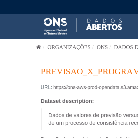
Pular para o conteúdo
ORGANIZAÇÕES
ONS
DADOS D
PREVISAO_X_PROGRAM
URL:
https://ons-aws-prod-opendata.s3
Dataset description:
Dados de valores de previsão versus
de um processo de consistência reco