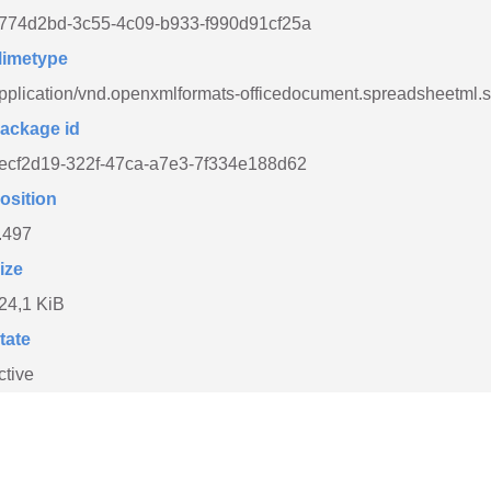
774d2bd-3c55-4c09-b933-f990d91cf25a
imetype
pplication/vnd.openxmlformats-officedocument.spreadsheetml.
ackage id
ecf2d19-322f-47ca-a7e3-7f334e188d62
osition
.497
ize
24,1 KiB
tate
ctive