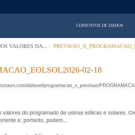
CONJUNTOS DE DADOS
OS VALORES DA...
PREVISAO_X_PROGRAMACAO_E
ACAO_EOLSOL2026-02-18
.amazonaws.com/dataset/programacao_x_previsao/PROGRAM
 valores do programado de usinas eólicas e solares. Os
rrente e, portanto, podem...